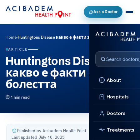
Ask a Doctor
Home
›
Huntingtons Disease какво е факти за болестта
ARTICLE
Huntingtons Disease
какво е факти за
About
болестта
Hospitals
1 min read
Doctors
Treatments
Published by Acibadem Health Point
·
Last updated July 10, 2025