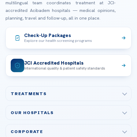
multilingual team coordinates treatment at JCI-
accredited Acibadem hospitals — medical opinions,
planning, travel and follow-up, all in one place.
Check-Up Packages
Explore our health screening programs
JCI Accredited Hospitals
International quality & patient safety standards
TREATMENTS
Check-up & Preventive Medicine
OUR HOSPITALS
Plastic, Reconstructive Surgery
Acibadem Maslak Hospital
Bariatric & Metabolic Surgery
CORPORATE