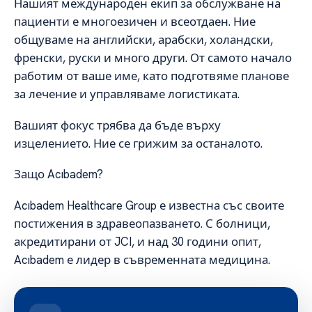
Нашият международен екип за обслужване на
пациенти е многоезичен и всеотдаен. Ние
общуваме на английски, арабски, холандски,
френски, руски и много други. От самото начало
работим от ваше име, като подготвяме планове
за лечение и управляваме логистиката.
Вашият фокус трябва да бъде върху
изцелението. Ние се грижим за останалото.
Защо Acıbadem?
Acıbadem Healthcare Group е известна със своите
постижения в здравеопазването. С болници,
акредитирани от JCI, и над 30 години опит,
Acıbadem е лидер в съвременната медицина.