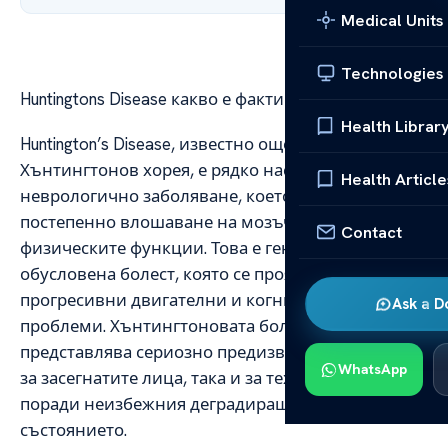
Medical Units
Technologies
Huntingtons Disease какво е факти за болестта
Health Librar
Huntington’s Disease, известно още като
Хънтингтонов хорея, е рядко наследствено
Health Article
неврологично заболяване, което причинява
постепенно влошаване на мозъчните и
Contact
физическите функции. Това е генетично
обусловена болест, която се проявява с
прогресивни двигателни и когнитивни
Ask a D
проблеми. Хънтингтоновата болест
представлява сериозно предизвикателство както
WhatsApp
за засегнатите лица, така и за техните близки
поради неизбежния деградиращ характер на
състоянието.