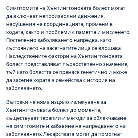
Симптомите на Хънтингтоновата болест могат
да включват непроизволни движения,
нарушения на координацията, промени в
ходата, както и проблеми с паметта и мисленето.
Постепенно заболяването напредва, като
състоянието на засегнатите лица се влошава.
Наследствените фактори на Хънтингтоновата
болест представляват първостепенно значение,
тъй като болестта се пренася генетично и може
да засегне хората в семейства с история на
заболяването.
Въпреки че няма изцяло излекуване за
Хънтингтоновата болест до момента,
съществуват терапии и методи за облекчаване
на симптомите и забавяне на напредването на
заболяването. Лекарствата могат да помогнат