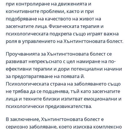
при контролиране на движенията и
когнитивните проблеми, както и при
подобряване на качеството на живот на
засегнатите лица. Физическата терапия и
психологическата подкрепа също играят важна
роля в управлението на Хънтингтоновата болест.
Проучванията за Хънтингтоновата болест се
развиват непрекъснато с цел намиране на по-
ефективни терапии и дори потенциални начини
за предотвратяване на появата й.
Психологическата страна на заболяването също
не трябва да се подценява, тъй като засегнатите
лица и техните близки изпитват емоционални и
психологически предизвикателства.
В заключение, Хънтингтоновата болест е
сериозно заболяване, което изисква комплексно