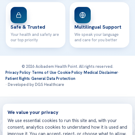
Safe & Trusted
Multilingual Support
Your health and safety are
We speak your language
our top priority
and care for you better
© 2026 Acibadem Health Point. All rights reserved.
Privacy Policy
·
Terms of Use
·
Cookie Policy
·
Medical Disclaimer
·
Patient Rights
·
General Data Protection
· Developed by DGS Healthcare
Treatments are delivered at our JCI-accredited hospitals —
Acıbadem International
We value your privacy
We use essential cookies to run this site and, with your
consent, analytics cookies to understand how it is used and
improve it. You can accept, reject, or choose what to allow.