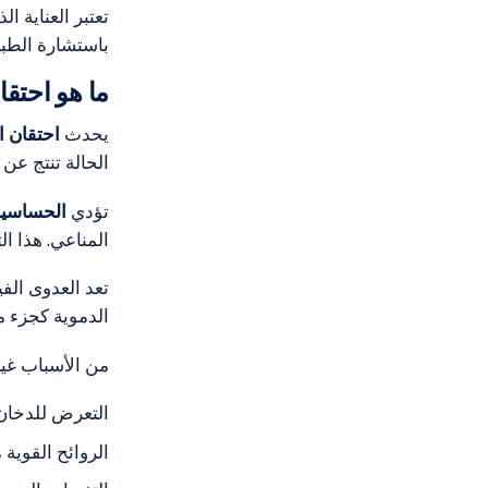
تعتبر العناية ا
باستشارة الط
ما هو احتقا
يحدث
احتقان ا
الحالة تنتج عن
تؤدي
الحساسية
المناعي. هذا ا
تعد العدوى الفير
الدموية كجزء م
من الأسباب غير
التعرض للدخان 
الروائح القوية