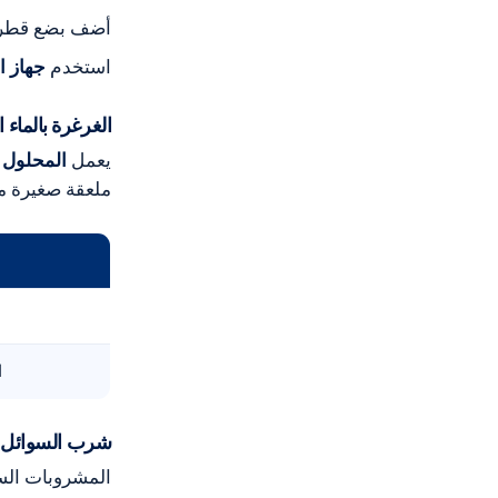
أضف بضع قطرات 
استخدم
جهاز ا
الغرغرة بالماء ا
يعمل
المحلول 
ملعقة صغيرة م
ا
شرب السوائل ا
المشروبات الس