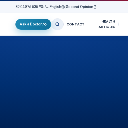
+90 535 876 04 89
|
English
|
Second Opinion
HEALTH
Ask a Doctor
CONTACT
ARTICLES