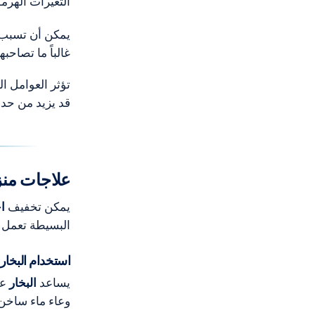
التغيرات الهرمو
يمكن أن تسبب
غالباً ما تصاحب
تؤثر العوامل ا
قد يزيد من حد
علاجات منز
يمكن تخفيف
ا
البسيطة تعمل ع
استخدام البخار
يساعد
البخار
عل
وعاء ماء ساخن