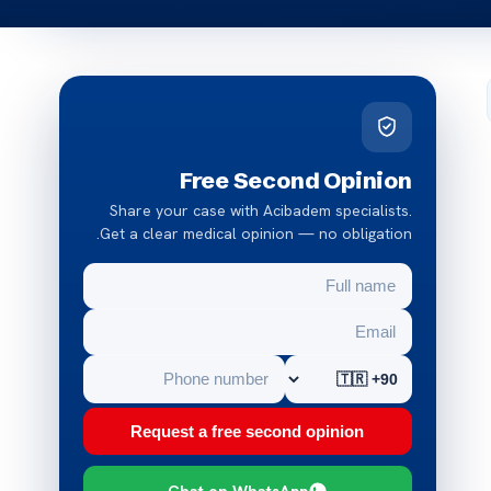
Free Second Opinion
Share your case with Acibadem specialists.
Get a clear medical opinion — no obligation.
Request a free second opinion
Chat on WhatsApp