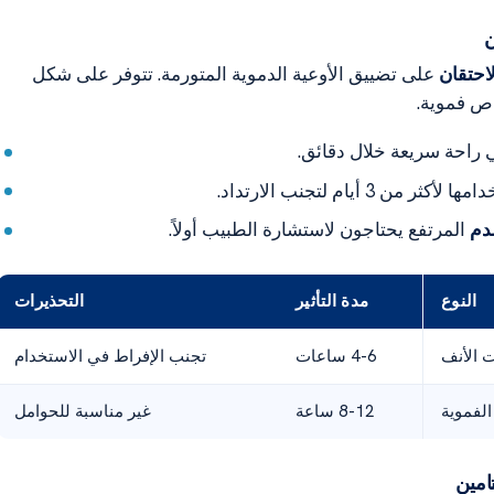
ن
احتقان
على تضييق الأوعية الدموية المتورمة. تتوفر على شكل
اص فموية.
 راحة سريعة خلال دقائق.
من 3 أيام لتجنب الارتداد.
دم
المرتفع يحتاجون لاستشارة الطبيب أولاً.
النوع
مدة التأثير
التحذيرات
 الأنف
4-6 ساعات
تجنب الإفراط في الاستخدام
الفموية
8-12 ساعة
غير مناسبة للحوامل
امين