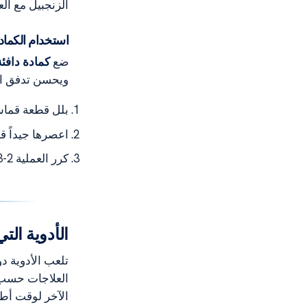
الزنجبيل مع الع
استخدام الكماد
ضع
كمادة دافئة
ويحسن تدفق ال
بلل قطعة قماش
اعصرها جيداً قب
كرر العملية 2-3 مرات يومياً.
الأدوية الت
تلعب الأدوية دو
العلاجات حسب 
الآخر لوقت أط