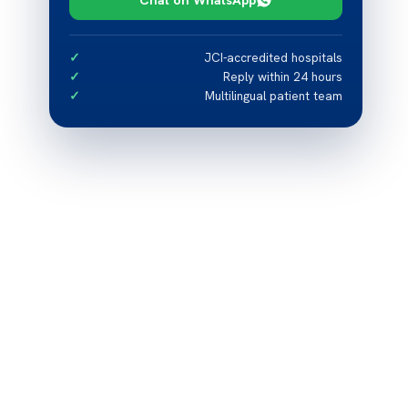
JCI-accredited hospitals
Reply within 24 hours
Multilingual patient team