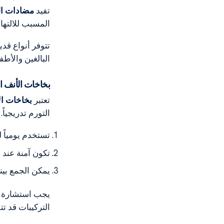
تفيد
مضادات ال
المسبب للالتها
تتوفر أنواع قد
البالغين والأطفال فو
بخاخات الأنف ا
تعتبر
بخاخات ال
التورم تدريجياً.
تستخدم يومياً 
تكون آمنة عند 
يمكن الجمع بين
يجب استشارة ا
التركيبات قد تت