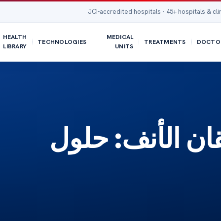
JCI-accredited hospitals · 45+ hospitals & cli
HEALTH
MEDICAL
TECHNOLOGIES
TREATMENTS
DOCTO
LIBRARY
UNITS
ان الأنف: حلول