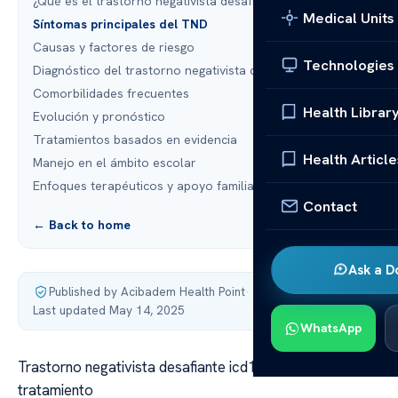
¿Qué es el trastorno negativista desafiante (TND)?
Medical Units
Síntomas principales del TND
Causas y factores de riesgo
Technologies
Diagnóstico del trastorno negativista desafiante ICD-10
Comorbilidades frecuentes
Health Librar
Evolución y pronóstico
Tratamientos basados en evidencia
Health Article
Manejo en el ámbito escolar
Enfoques terapéuticos y apoyo familiar
Contact
← Back to home
Ask a D
Published by Acibadem Health Point
·
Last updated May 14, 2025
WhatsApp
Trastorno negativista desafiante icd10: síntomas y
tratamiento