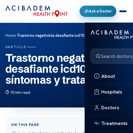
Ask a Doctor
Home
›
Trastorno negativista desafiante icd10: síntomas y tratamiento
ARTICLE
Trastorno negativista
desafiante icd10:
About
síntomas y tratamiento
Hospitals
10 min read
Doctors
Treatments
ON THIS PAGE