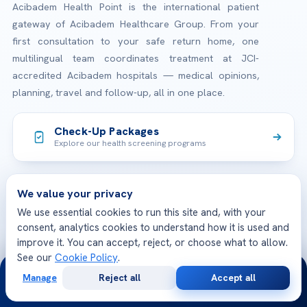
Acibadem Health Point is the international patient
gateway of Acibadem Healthcare Group. From your
first consultation to your safe return home, one
multilingual team coordinates treatment at JCI-
accredited Acibadem hospitals — medical opinions,
planning, travel and follow-up, all in one place.
Check-Up Packages
Explore our health screening programs
JCI Accredited Hospitals
We value your privacy
International quality & patient safety standards
We use essential cookies to run this site and, with your
consent, analytics cookies to understand how it is used and
improve it. You can accept, reject, or choose what to allow.
See our
Cookie Policy
.
TREATMENTS
24/7
Manage
Reject all
Accept all
Free
Second
Check-up & Preventive Medicine
WhatsApp
Call Now
Consultation
Opinion
OUR HOSPITALS