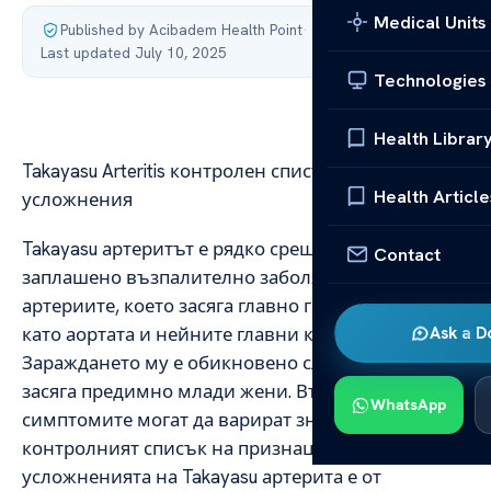
Medical Units
Published by Acibadem Health Point
·
Last updated July 10, 2025
Technologies
Health Librar
Takayasu Arteritis контролен списък признаци и
Health Article
усложнения
Takayasu артеритът е рядко срещано, но сериозно
Contact
заплашено възпалително заболяване на
артериите, което засяга главно големите съдове
като аортата и нейните главни клонове.
Ask a D
Зараждането му е обикновено след пубертета и
засяга предимно млади жени. Въпреки че
WhatsApp
симптомите могат да варират значително,
контролният списък на признаците и
усложненията на Takayasu артерита е от