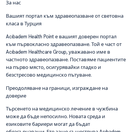
За нас
Вашият портал към здравеопазване от световна
класа в Турция
Acıbadem Health Point е вашият доверен портал
към първокласно здравеопазване. Той е част от
Acıbadem Healthcare Group, уважавано име в
частното здравеопазване. Поставяме пациентите
на първо място, осигурявайки гладко и
безстресово медицинско пътуване.
Преодоляване на граници, изграждане на
доверие
Търсенето на медицинско лечение в чужбина
може да бъде непосилно. Новата среда и
езиковите бариери могат да бъдат
обезсърчаващи. Ето защо съществува Acıbadem