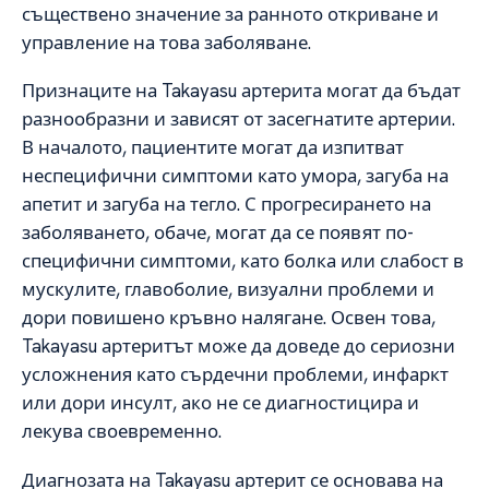
съществено значение за ранното откриване и
управление на това заболяване.
Признаците на Takayasu артерита могат да бъдат
разнообразни и зависят от засегнатите артерии.
В началото, пациентите могат да изпитват
неспецифични симптоми като умора, загуба на
апетит и загуба на тегло. С прогресирането на
заболяването, обаче, могат да се появят по-
специфични симптоми, като болка или слабост в
мускулите, главоболие, визуални проблеми и
дори повишено кръвно налягане. Освен това,
Takayasu артеритът може да доведе до сериозни
усложнения като сърдечни проблеми, инфаркт
или дори инсулт, ако не се диагностицира и
лекува своевременно.
Диагнозата на Takayasu артерит се основава на