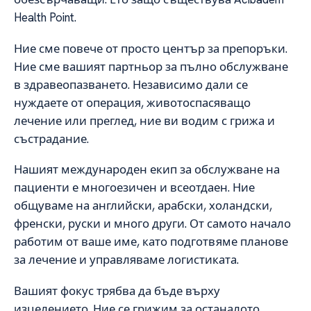
Health Point.
Ние сме повече от просто център за препоръки.
Ние сме вашият партньор за пълно обслужване
в здравеопазването. Независимо дали се
нуждаете от операция, животоспасяващо
лечение или преглед, ние ви водим с грижа и
състрадание.
Нашият международен екип за обслужване на
пациенти е многоезичен и всеотдаен. Ние
общуваме на английски, арабски, холандски,
френски, руски и много други. От самото начало
работим от ваше име, като подготвяме планове
за лечение и управляваме логистиката.
Вашият фокус трябва да бъде върху
изцелението. Ние се грижим за останалото.