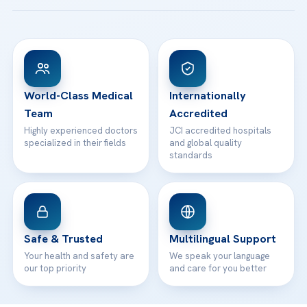
Acibadem Taksim Hospital
Ataşehir / İstanbul
FAQs
Head Office
View All Hospitals
Patient Rights
WhatsApp Support
24/7 Assistance
Contact
World-Class Medical
Internationally
Team
Accredited
Highly experienced doctors
JCI accredited hospitals
specialized in their fields
and global quality
standards
Safe & Trusted
Multilingual Support
Your health and safety are
We speak your language
our top priority
and care for you better