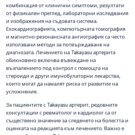
комбинация от клинични симптоми, резултати
от физикален преглед, лабораторни изследвания
и изображения на съдовата система.
Ехокардиографията, компютърната томография
и магнитно-резонансната ангиография са често
използвани методи за потвърждаване на
диагнозата. Лечението на Takayasu артерита
обикновено включва въвеждане на
възпалението под контрол с помощта на
стероиди и други имунобулаторни лекарства,
които могат да намалят риска от развитие на
усложнения.
За пациентите с Takayasu артерит, редовните
консултации с ревматолог и кардиолог са от
съществено значение за следенето на болестта и
оценката на реакцията към лечението. Важно е