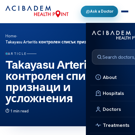
Ask a Doctor
Home
›
Takayasu Arteritis контролен списък признаци и усложнения
ARTICLE
Takayasu Arteritis
контролен списък
About
признаци и
Hospitals
усложнения
Doctors
1 min read
Treatments