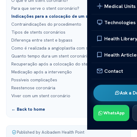
O que é um stent coronário?
Medical Units
Para que serve o stent coronário?
Indicações para a colocação de um stent
Technologies
Contraindicações do procedimento
Tipos de stents coronários
Health Librar
Diferença entre stent e bypass
Como é realizada a angioplastia com stent?
Health Article
Quanto tempo dura um stent coronário?
Recuperação após a colocação do stent
Contact
Medicação após a intervenção
Possíveis complicações
Reestenose coronária
Ask a D
Viver com um stent coronário
← Back to home
WhatsApp
Published by Acibadem Health Point
·