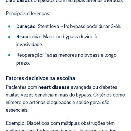
para
casos
complexos com múltiplas artérias afetadas.
Principais diferenças:
Duração
: Stent leva ~1h; bypass pode durar 3-6h.
Risco
inicial: Maior no bypass devido à
invasividade.
Reoperação: Taxas menores no bypass a longo
prazo.
Fatores decisivos na escolha
Pacientes com
heart disease
avançada ou diabetes
muitas vezes beneficiam mais do bypass. Critérios como
número de artérias bloqueadas e saúde geral são
essenciais.
Exemplo: Diabéticos com múltiplas obstruções têm
melhores resultados com bypass. Já casos isolados