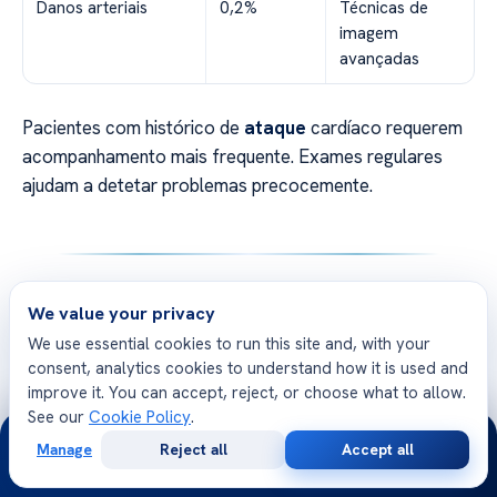
Danos arteriais
0,2%
Técnicas de
imagem
avançadas
Pacientes com histórico de
ataque
cardíaco requerem
acompanhamento mais frequente. Exames regulares
ajudam a detetar problemas precocemente.
Reestenose coronária
We value your privacy
We use essential cookies to run this site and, with your
A reestenose é um desafio comum após a colocação do
consent, analytics cookies to understand how it is used and
dispositivo. Surge quando a
artéria
volta a estreitar,
improve it. You can accept, reject, or choose what to allow.
comprometendo o
fluxo sanguíneo
. Este fenómeno
See our
Cookie Policy
.
24/7
ocorre geralmente entre 4 a 6 meses após o
Manage
Reject all
Accept all
procedimento.
Free
Second
WhatsApp
Call Now
Consultation
Opinion