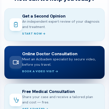
Get a Second Opinion
An independent expert review of your diagnosis
and treatment.
START NOW
Online Doctor Consultation
Meet an Acibadem specialist by secure video,
before you travel.
BOOK A VIDEO VISIT
Free Medical Consultation
Share your case and receive a tailored plan
and cost — free.
GET STARTED