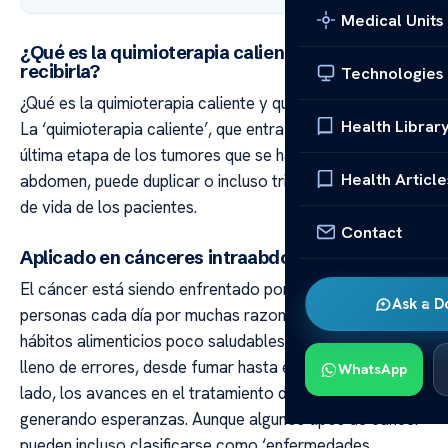
Medical Units
¿Qué es la quimioterapia caliente y quién puede
recibirla?
Technologies
¿Qué es la quimioterapia caliente y quién puede recibirla?
Health Librar
La ‘quimioterapia caliente’, que entra en juego en la
última etapa de los tumores que se han diseminado al
Health Article
abdomen, puede duplicar o incluso triplicar la esperanza
de vida de los pacientes.
Contact
Aplicado en cánceres intraabdominales
El cáncer está siendo enfrentado por más y más
Ask a D
personas cada día por muchas razones que van desde
hábitos alimenticios poco saludables a un estilo de vida
lleno de errores, desde fumar hasta el estrés. Por otro
WhatsApp
lado, los avances en el tratamiento del cáncer están
generando esperanzas. Aunque algunos tipos de cáncer
pueden incluso clasificarse como ‘enfermedades