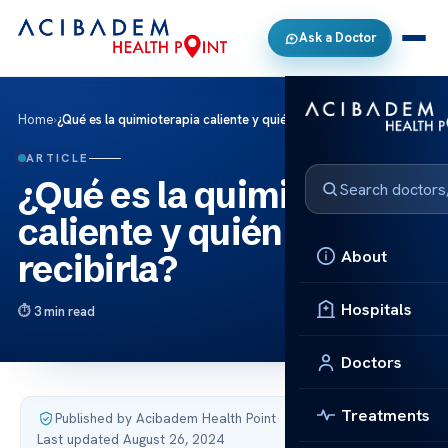
Ask a Doctor
Home
›
¿Qué es la quimioterapia caliente y quién puede recibirla?
ARTICLE
¿Qué es la quimioterapia
caliente y quién puede
About
recibirla?
Hospitals
3 min read
Doctors
Treatments
Published by Acibadem Health Point
·
Last updated August 26, 2024