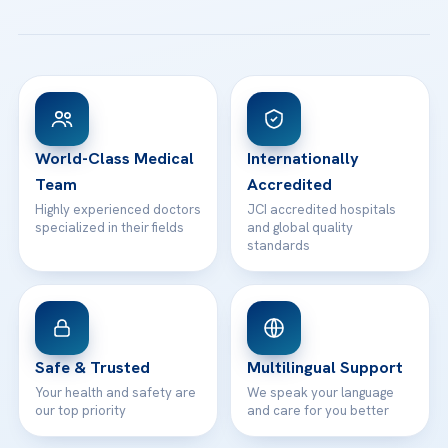
All Treatments
Patient Guides
Acibadem Taksim Hospital
Ataşehir / İstanbul
FAQs
Head Office
View All Hospitals
Patient Rights
WhatsApp Support
24/7 Assistance
Contact
World-Class Medical
Internationally
Team
Accredited
Highly experienced doctors
JCI accredited hospitals
specialized in their fields
and global quality
standards
Safe & Trusted
Multilingual Support
Your health and safety are
We speak your language
our top priority
and care for you better