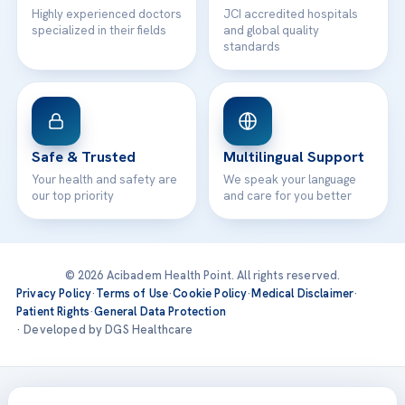
Highly experienced doctors
JCI accredited hospitals
specialized in their fields
and global quality
standards
Safe & Trusted
Multilingual Support
Your health and safety are
We speak your language
our top priority
and care for you better
© 2026 Acibadem Health Point. All rights reserved.
Privacy Policy
·
Terms of Use
·
Cookie Policy
·
Medical Disclaimer
·
Patient Rights
·
General Data Protection
· Developed by DGS Healthcare
Treatments are delivered at our JCI-accredited hospitals —