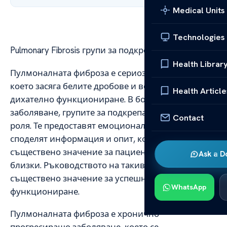
Medical Units
Technologies
Pulmonary Fibrosis групи за подкрепа ръководство
Health Librar
Пулмоналната фиброза е сериозно заболяване,
което засяга белите дробове и води до увредено
Health Article
дихателно функциониране. В борбата с това
заболяване, групите за подкрепа играят важна
Contact
роля. Те предоставят емоционална подкрепа,
споделят информация и опит, които са от
съществено значение за пациентите и техните
Ask a D
близки. Ръководството на такива групи е от
съществено значение за успешното им
WhatsApp
функциониране.
Пулмоналната фиброза е хронично