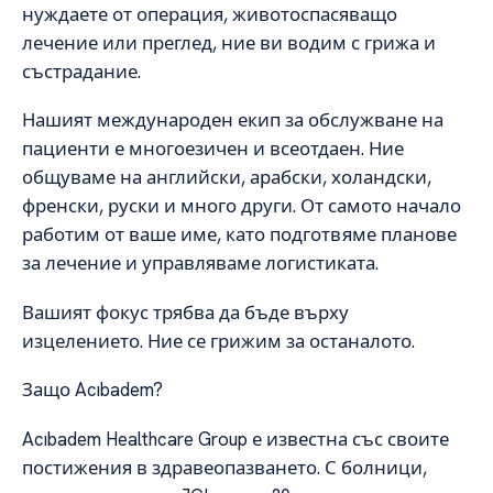
нуждаете от операция, животоспасяващо
лечение или преглед, ние ви водим с грижа и
състрадание.
Нашият международен екип за обслужване на
пациенти е многоезичен и всеотдаен. Ние
общуваме на английски, арабски, холандски,
френски, руски и много други. От самото начало
работим от ваше име, като подготвяме планове
за лечение и управляваме логистиката.
Вашият фокус трябва да бъде върху
изцелението. Ние се грижим за останалото.
Защо Acıbadem?
Acıbadem Healthcare Group е известна със своите
постижения в здравеопазването. С болници,