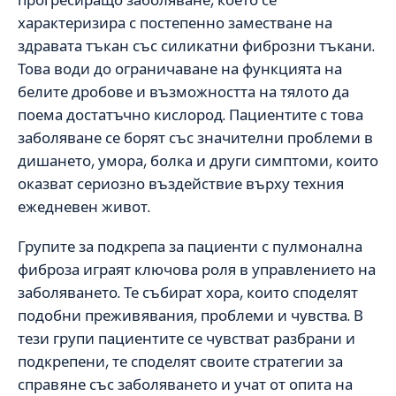
прогресиращо заболяване, което се
характеризира с постепенно заместване на
здравата тъкан със силикатни фиброзни тъкани.
Това води до ограничаване на функцията на
белите дробове и възможността на тялото да
поема достатъчно кислород. Пациентите с това
заболяване се борят със значителни проблеми в
дишането, умора, болка и други симптоми, които
оказват сериозно въздействие върху техния
ежедневен живот.
Групите за подкрепа за пациенти с пулмонална
фиброза играят ключова роля в управлението на
заболяването. Те събират хора, които споделят
подобни преживявания, проблеми и чувства. В
тези групи пациентите се чувстват разбрани и
подкрепени, те споделят своите стратегии за
справяне със заболяването и учат от опита на