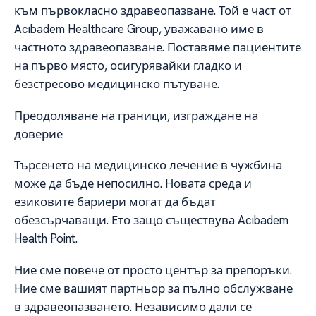
към първокласно здравеопазване. Той е част от
Acıbadem Healthcare Group, уважавано име в
частното здравеопазване. Поставяме пациентите
на първо място, осигурявайки гладко и
безстресово медицинско пътуване.
Преодоляване на граници, изграждане на
доверие
Търсенето на медицинско лечение в чужбина
може да бъде непосилно. Новата среда и
езиковите бариери могат да бъдат
обезсърчаващи. Ето защо съществува Acıbadem
Health Point.
Ние сме повече от просто център за препоръки.
Ние сме вашият партньор за пълно обслужване
в здравеопазването. Независимо дали се