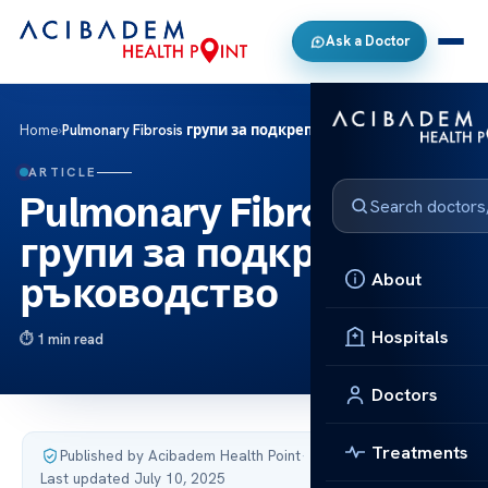
Ask a Doctor
Home
›
Pulmonary Fibrosis групи за подкрепа ръководство
ARTICLE
Pulmonary Fibrosis
групи за подкрепа
About
ръководство
Hospitals
1 min read
Doctors
Treatments
Published by Acibadem Health Point
·
Last updated July 10, 2025