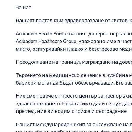
За нас
Вашият портал към здравеопазване от световна
Acıbadem Health Point е вашият доверен портал 
Acıbadem Healthcare Group, уважавано име в ча
място, осигурявайки гладко и безстресово мед
Преодоляване на граници, изграждане на дове
Търсенето на медицинско лечение в чужбина м
бариери могат да бъдат обезсърчаващи. Ето защо
Ние сме повече от просто център за препоръки
здравеопазването. Независимо дали се нуждае
преглед, ние ви водим с грижа и състрадание.
Нашият международен екип за обслужване на п
на английски, арабски, холандски, френски, ру