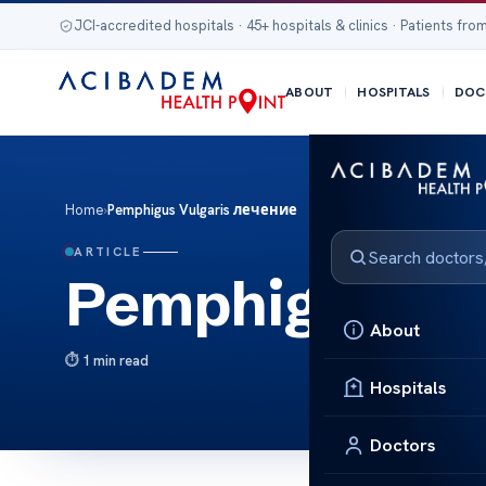
JCI-accredited hospitals · 45+ hospitals & clinics · Patients from
ABOUT
HOSPITALS
DOC
Home
›
Pemphigus Vulgaris лечение
ARTICLE
Pemphigus Vu
About
1 min read
Hospitals
Doctors