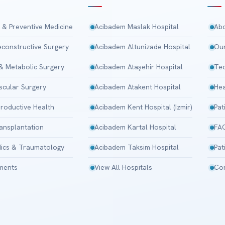
 & Preventive Medicine
Acibadem Maslak Hospital
Abo
Reconstructive Surgery
Acibadem Altunizade Hospital
Our
 & Metabolic Surgery
Acibadem Ataşehir Hospital
Tec
scular Surgery
Acibadem Atakent Hospital
Hea
roductive Health
Acibadem Kent Hospital (Izmir)
Pat
ansplantation
Acibadem Kartal Hospital
FA
ics & Traumatology
Acibadem Taksim Hospital
Pat
tments
View All Hospitals
Con