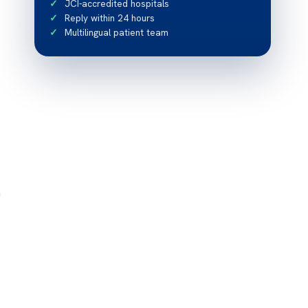
JCI-accredited hospitals
Reply within 24 hours
Multilingual patient team
а