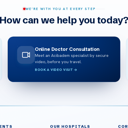
WE’RE WITH YOU AT EVERY STEP
How can we help you today
Online Doctor Consultation
Meet an Acibadem specialist by secure
video, before you travel.
BOOK A VIDEO VISIT
ENTS
OUR HOSPITALS
CO