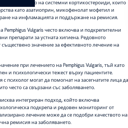
s е и прилагането на системни кортикостероиди, които
рства като азатиоприн, микофенолат мофетил и
иране на инфламацията и поддържане на ремисия.
 Pemphigus Vulgaris често включва и подкрепителни
ани препарати за устната хигиена. Редовното
т съществено значение за ефективното лечение на
чение при лечението на Pemphigus Vulgaris, тъй като
ен и психологически тежест върху пациентите.
 с психолог могат да помогнат на засегнатите лица д
оито често са свързани със заболяването.
 изисква интегриран подход, който включва
ихологическа подкрепа и редовен мониторинг от
ализирано лечение може да се подобри качеството на
очна ремисия на заболяването.