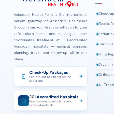
Check-up
Acibadem Health Point is the international
patient gateway of Acibadem Healthcare
Plastic, 
Group. From your first consultation to your
safe return home, one multilingual team
Bariatric
coordinates treatment at JCI-accredited
Cardiova
Acibadem hospitals — medical opinions,
planning, travel and follow-up, all in one
IVF & Rep
place.
Organ Tr
Check-Up Packages
Orthoped
Explore our health screening
programs
All Trea
JCI Accredited Hospitals
International quality & patient
safety standards