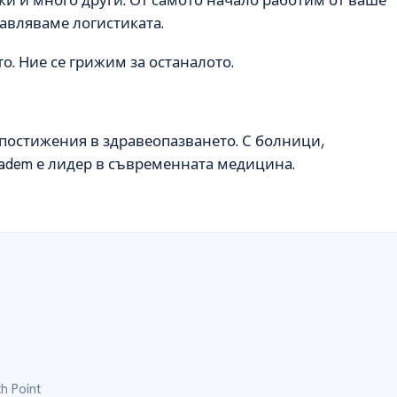
равляваме логистиката.
о. Ние се грижим за останалото.
е постижения в здравеопазването. С болници,
ıbadem е лидер в съвременната медицина.
h Point