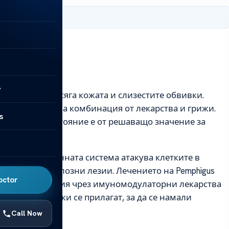
, 2025
y
яване, което засяга кожата и слизестите обвивки.
ес, който включва комбинация от лекарства и грижи.
s
е на това състояние е от решаващо значение за
ентите.
, при което имунната система атакува клетките в
уването на булозни лезии. Лечението на Pemphigus
octor
оимунната реакция чрез имуномодулаторни лекарства
еза. Тези мерки се прилагат, за да се намали
Call Now