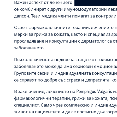
Важен аспект от лечението на Pemphigus Vulgari
се комбинират с други имуномодулаторни лека
дапсон. Тези медикаменти помагат за контрол
Освен фармакологичните терапии, лечението на
мерки за грижа за кожата, както и специализир
проследяване и консултации с дерматолог са о
заболяването.
Психологическата подкрепа също е от голямо зна
заболяването може да има сериозен емоционал
Груповите сесии и индивидуалната консултация
се справят по-добре със стреса и депресията, к
В заключение, лечението на Pemphigus Vulgaris
фармакологични терапии, грижи за кожата, пс
специалист. Само чрез комплексно и индивиду
живот на пациентите и да се постигне дългоср