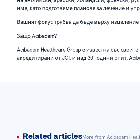
име, като подготвяме планове за лечение и уп
Вашият фокус трябва да бъде върху изцелениет
Защо Acıbadem?
Acıbadem Healthcare Group е известна със своит
акредитирани от JCI, и над 30 години опит, Ac
Related articles
More from Acibadem Healt