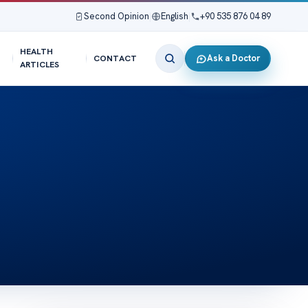
Second Opinion
|
English
|
+90 535 876 04 89
HEALTH
Ask a Doctor
CONTACT
ARTICLES