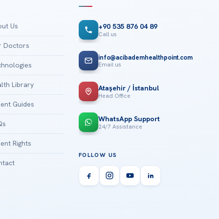
ut Us
+90 535 876 04 89
Call us
 Doctors
info@acibademhealthpoint.com
Email us
hnologies
lth Library
Ataşehir / İstanbul
Head Office
ient Guides
WhatsApp Support
Qs
24/7 Assistance
ient Rights
FOLLOW US
tact