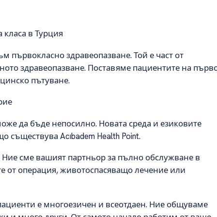
 класа в Турция
към първокласно здравеопазване. Той е част от
стното здравеопазване. Поставяме пациентите на първ
ицинско пътуване.
рие
оже да бъде непосилно. Новата среда и езиковите
 съществува Acıbadem Health Point.
. Ние сме вашият партньор за пълно обслужване в
те от операция, животоспасяващо лечение или
ациенти е многоезичен и всеотдаен. Ние общуваме
ски и много други. От самото начало работим от ваше