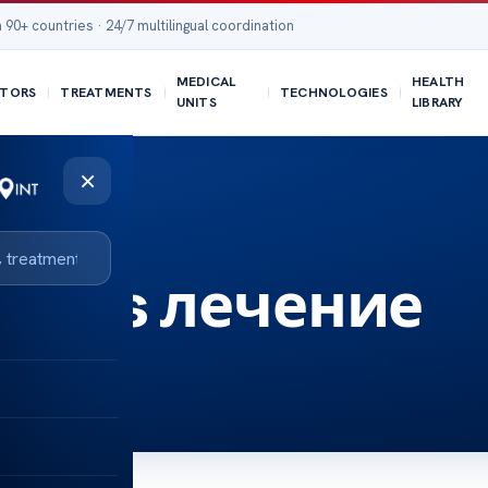
 90+ countries · 24/7 multilingual coordination
MEDICAL
HEALTH
TORS
TREATMENTS
TECHNOLOGIES
UNITS
LIBRARY
×
lgaris лечение