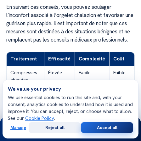
En suivant ces conseils, vous pouvez soulager
l’inconfort associé à l’orgelet chalazion et favoriser une
guérison plus rapide. Il est important de noter que ces
mesures sont destinées à des situations bénignes et ne
remplacent pas les conseils médicaux professionnels.
Traitement
Efficacité
Complexité
Coût
Compresses
Élevée
Facile
Faible
chaudes
We value your privacy
Massage
Moderée
Facile
Faible
We use essential cookies to run this site and, with your
doux
consent, analytics cookies to understand how it is used and
improve it. You can accept, reject, or choose what to allow.
Évitement du
Modérée
Facile
Faible
See our
Cookie Policy
.
24/7
maquillage
Manage
Reject all
Accept all
Free
Second
WhatsApp
Call Now
Consultation
Opinion
Bonne
Élevée
Facile
Faible