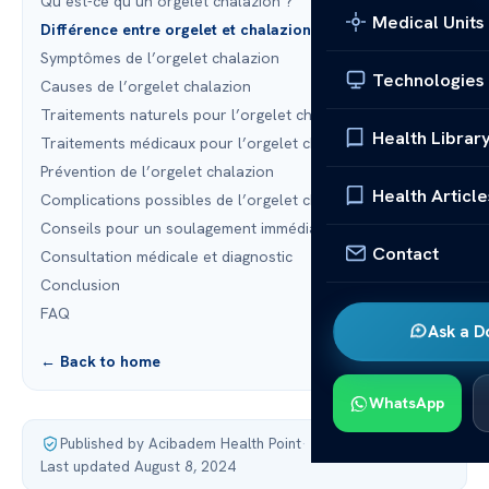
Qu’est-ce qu’un orgelet chalazion ?
Medical Units
Différence entre orgelet et chalazion
Symptômes de l’orgelet chalazion
Technologies
Causes de l’orgelet chalazion
Traitements naturels pour l’orgelet chalazion
Health Librar
Traitements médicaux pour l’orgelet chalazion
Prévention de l’orgelet chalazion
Health Article
Complications possibles de l’orgelet chalazion
Conseils pour un soulagement immédiat
Contact
Consultation médicale et diagnostic
Conclusion
FAQ
Ask a D
← Back to home
WhatsApp
Published by Acibadem Health Point
·
Last updated August 8, 2024