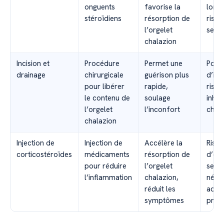
onguents
favorise la
long 
stéroïdiens
résorption de
risqu
l’orgelet
seco
chalazion
Incision et
Procédure
Permet une
Possi
drainage
chirurgicale
guérison plus
d’inf
pour libérer
rapide,
risqu
le contenu de
soulage
inhér
l’orgelet
l’inconfort
chiru
chalazion
Injection de
Injection de
Accélère la
Risq
corticostéroïdes
médicaments
résorption de
d’eff
pour réduire
l’orgelet
seco
l’inflammation
chalazion,
néces
réduit les
admin
symptômes
profe