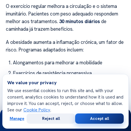
O exercício regular melhora a circulação e o sistema
imunitário. Pacientes com peso adequado respondem
melhor aos tratamentos.
30 minutos diários
de
caminhada já trazem benefícios.
A obesidade aumenta a inflamação crónica, um fator de
risco. Programas adaptados incluem:
Alongamentos para melhorar a mobilidade
Exercícios de resistência progressiva
We value your privacy
Atividades aquáticas para reduzir impacto nas
We use essential cookies to run this site and, with your
articulações
consent, analytics cookies to understand how it is used and
improve it. You can accept, reject, or choose what to allow.
Fator
Impacto
Recomendação
See our
Cookie Policy
.
24/7
Manage
Reject all
Accept all
Dieta
Reduz risco
Consumir azeite e
Free
Second
WhatsApp
Call Now
Consultation
Opinion
mediterrânica
em 30%
legumes diariamente