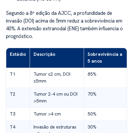
Segundo a 8ª edição da AJCC, a profundidade de
invasão (DOI) acima de 5mm reduz a sobrevivência em
40%. A extensão extranodal (ENE) também influencia o
prognóstico.
Estádio
Descrição
Sobrevivência a
5 anos
T1
Tumor ≤2 cm, DOI
85%
≤5mm
T2
Tumor 2-4 cm ou DOI
70%
>5mm
T3
Tumor >4 cm
50%
T4
Invasão de estruturas
30%