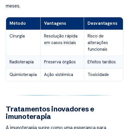
meses.
Método
Vantagens
Desvantagens
Cirurgia
Resolução rápida
Risco de
em casos iniciais
alterações
funcionais
Radioterapia
Preserva órgãos
Efeitos tardios
Quimioterapia
Ação sistémica
Toxicidade
Tratamentos inovadores e
imunoterapia
A imunoterapia surge como uma esperança para