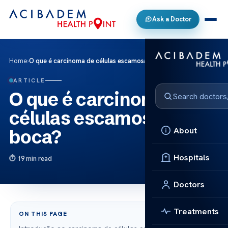
Ask a Doctor
Home
›
O que é carcinoma de células escamosas da boca?
ARTICLE
O que é carcinoma de
células escamosas da
About
boca?
Hospitals
19 min read
Doctors
Treatments
ON THIS PAGE