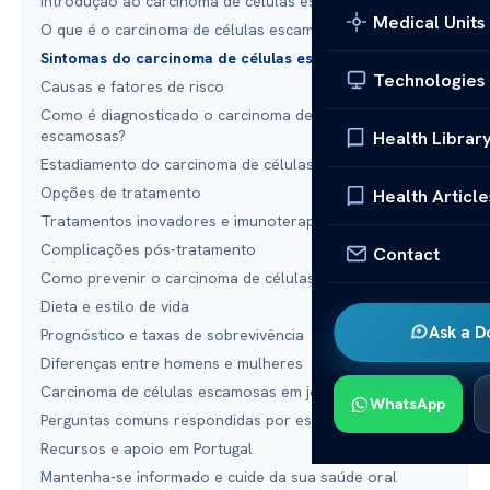
Introdução ao carcinoma de células escamosas da boca
Medical Units
O que é o carcinoma de células escamosas?
Sintomas do carcinoma de células escamosas da boca
Technologies
Causas e fatores de risco
Como é diagnosticado o carcinoma de células
escamosas?
Health Librar
Estadiamento do carcinoma de células escamosas
Opções de tratamento
Health Article
Tratamentos inovadores e imunoterapia
Complicações pós-tratamento
Contact
Como prevenir o carcinoma de células escamosas
Dieta e estilo de vida
Ask a D
Prognóstico e taxas de sobrevivência
Diferenças entre homens e mulheres
Carcinoma de células escamosas em jovens
WhatsApp
Perguntas comuns respondidas por especialistas
Recursos e apoio em Portugal
Mantenha-se informado e cuide da sua saúde oral