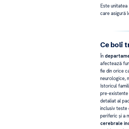
Este unitatea 
care asigură l
Ce boli 
În
departamen
afectează func
fie din orice 
neurologice, 
Istoricul famil
pre-existente 
detaliat al pa
inclusiv teste
periferic și a 
cerebrale in