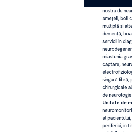
servicii de di
nostru de neur
amețeli, boli
multiplă și al
demență, boala
servicii în di
neurodegenerat
miastenia grav
captare, neuro
electrofiziol
singură fibră,
chirurgicale a
de neurologie
Unitate de m
neuromonitoriz
al pacientului,
periferici, în