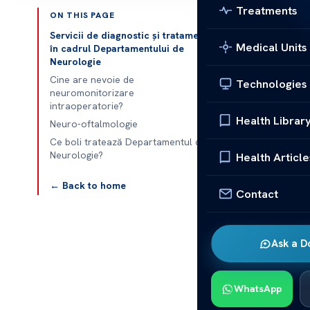
Treatments
ON THIS PAGE
Published 
Servicii de diagnostic și tratament
Medical Units
în cadrul Departamentului de
Neurologie
Neurologie Ce
Cine are nevoie de
Technologies
neuromonitorizare
Neurologie Ce
intraoperatorie?
de Sănătate A
Health Librar
Neuro-oftalmologie
și ambulatoriu
Ce boli tratează Departamentul de
amețeli, boli 
Neurologie?
Health Article
epilepsie, bol
← Back to home
neuromusculare
Contact
potențiale evo
unitățile noast
Ask a D
Servicii
Departa
WhatsApp
Departamentel