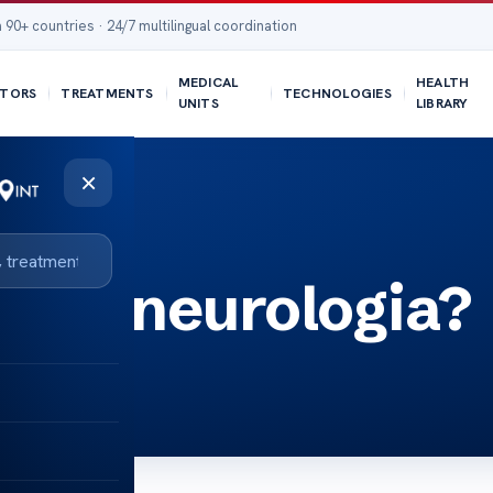
 90+ countries · 24/7 multilingual coordination
MEDICAL
HEALTH
TORS
TREATMENTS
TECHNOLOGIES
UNITS
LIBRARY
×
este neurologia?