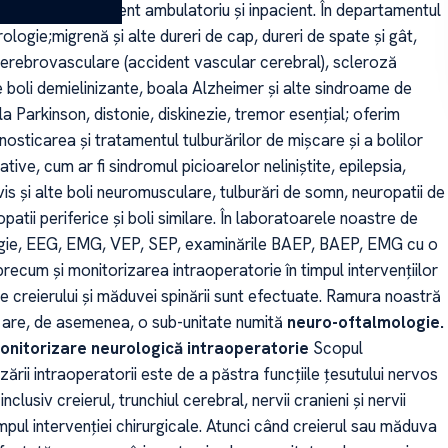
agnostic și tratament ambulatoriu și inpacient. În departamentul
ologie;migrenă și alte dureri de cap, dureri de spate și gât,
 cerebrovasculare (accident vascular cerebral), scleroză
te boli demielinizante, boala Alzheimer și alte sindroame de
 Parkinson, distonie, diskinezie, tremor esențial; oferim
agnosticarea și tratamentul tulburărilor de mișcare și a bolilor
ive, cum ar fi sindromul picioarelor neliniștite, epilepsia,
is și alte boli neuromusculare, tulburări de somn, neuropatii de
patii periferice și boli similare. În laboratoarele noastre de
ogie, EEG, EMG, VEP, SEP, examinările BAEP, BAEP, EMG cu o
 precum și monitorizarea intraoperatorie în timpul intervențiilor
le creierului și măduvei spinării sunt efectuate. Ramura noastră
 are, de asemenea, o sub-unitate numită
neuro-oftalmologie.
onitorizare neurologică intraoperatorie
Scopul
ării intraoperatorii este de a păstra funcțiile țesutului nervos
 inclusiv creierul, trunchiul cerebral, nervii cranieni și nervii
 timpul intervenției chirurgicale. Atunci când creierul sau măduva