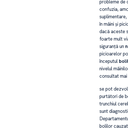
probleme de c
confuzia, amo
suplimentare, 
în mâini și pi
dacă aceste s
foarte mult vi
siguranță un
n
picioarelor po
începutul
boli
nivelul mâinil
consultat mai 
se pot dezvolt
purtători de b
trunchiul cere
sunt diagnosti
Departamentul
bolilor cauzat