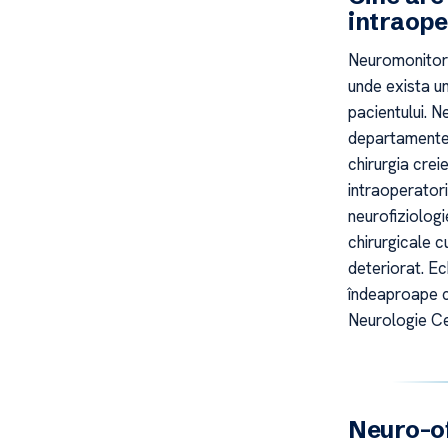
intraope
Neuromonitoriz
unde exista un
pacientului. N
departamentel
chirurgia creie
intraoperator
neurofiziologi
chirurgicale cu
deteriorat. E
îndeaproape cu
Neurologie Ce
Neuro-o