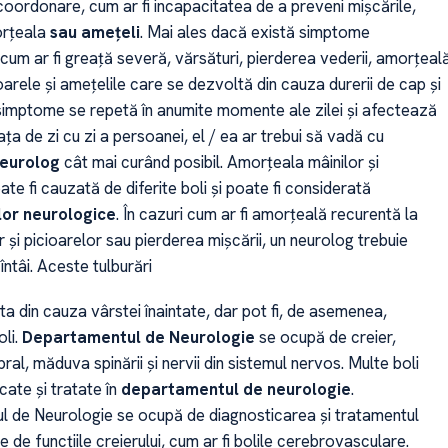
oordonare, cum ar fi incapacitatea de a preveni mișcările,
rțeala
sau amețeli
. Mai ales dacă există simptome
cum ar fi greață severă, vărsături, pierderea vederii, amorțeal
cioarele și amețelile care se dezvoltă din cauza durerii de cap și
imptome se repetă în anumite momente ale zilei și afectează
ața de zi cu zi a persoanei, el / ea ar trebui să vadă cu
eurolog
cât mai curând posibil. Amorțeala mâinilor și
ate fi cauzată de diferite boli și poate fi considerată
lor neurologice
. În cazuri cum ar fi amorțeală recurentă la
or și picioarelor sau pierderea mișcării, un neurolog trebuie
întâi. Aceste tulburări
a din cauza vârstei înaintate, dar pot fi, de asemenea,
oli.
Departamentul de Neurologie
se ocupă de creier,
bral, măduva spinării și nervii din sistemul nervos. Multe boli
cate și tratate în
departamentul de neurologie
.
 de Neurologie se ocupă de diagnosticarea și tratamentul
e de funcțiile creierului, cum ar fi bolile cerebrovasculare.