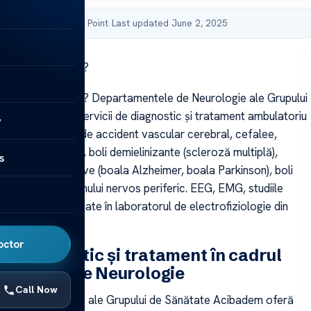
by Acibadem Health Point
·
Last updated June 2, 2025
 este neurologia?
 este neurologia? Departamentele de Neurologie ale Grupului
cibadem oferă servicii de diagnostic și tratament ambulatoriu
y
 pentru unitatea de accident vascular cerebral, cefalee,
cerebrovasculare, boli demielinizante (scleroză multiplă),
s
i neurodegenerative (boala Alzheimer, boala Parkinson), boli
, boli ale sistemului nervos periferic. EEG, EMG, studiile
cate sunt efectuate în laboratorul de electrofiziologie din
re.
octor
 de diagnostic și tratament în cadrul
mentului de Neurologie
Call Now
e de Neurologie ale Grupului de Sănătate Acibadem oferă