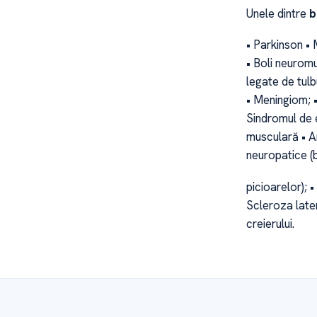
Unele dintre
b
• Parkinson • 
• Boli neuromu
legate de tulb
• Meningiom; •
Sindromul de e
musculară • An
neuropatice (b
picioarelor); •
Scleroza later
creierului.