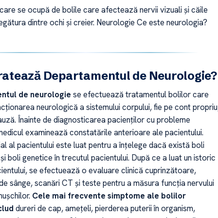
care se ocupă de bolile care afectează nervii vizuali și căile
egătura dintre ochi și creier. Neurologie Ce este neurologia?
tratează Departamentul de Neurologie?
tul de neurologie
se efectuează tratamentul bolilor care
ționarea neurologică a sistemului corpului, fie pe cont propriu
cauză. Înainte de diagnosticarea pacienților cu probleme
medicul examinează constatările anterioare ale pacientului.
ial al pacientului este luat pentru a înțelege dacă există boli
și boli genetice în trecutul pacientului. După ce a luat un istoric
cientului, se efectuează o evaluare clinică cuprinzătoare,
 de sânge, scanări CT și teste pentru a măsura funcția nervului
mușchilor.
Cele mai frecvente simptome ale bolilor
clud
dureri de cap, amețeli, pierderea puterii în organism,