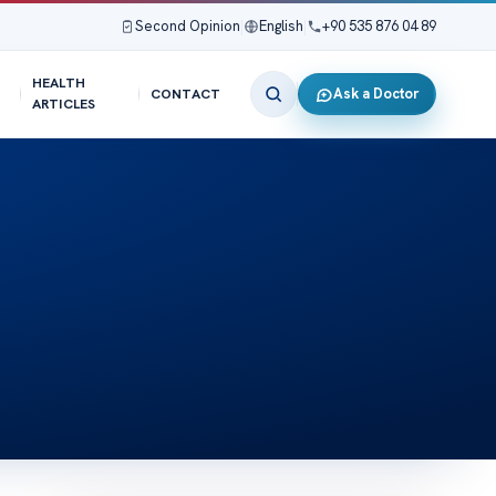
Second Opinion
|
English
|
+90 535 876 04 89
HEALTH
Ask a Doctor
CONTACT
ARTICLES