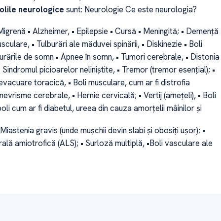
olile neurologice
sunt: Neurologie Ce este neurologia?
Migrenă • Alzheimer, • Epilepsie • Cursă • Meningită; • Demență
sculare, • Tulburări ale măduvei spinării, • Diskinezie • Boli
urările de somn • Apnee în somn, • Tumori cerebrale, • Distonia
 Sindromul picioarelor neliniștite, • Tremor (tremor esențial); •
vacuare toracică, • Boli musculare, cum ar fi distrofia
evrisme cerebrale, • Hernie cervicală; • Vertij (amețeli), • Boli
oli cum ar fi diabetul, ureea din cauza amorțelii mâinilor și
 Miastenia gravis (unde mușchii devin slabi și obosiți ușor); •
ală amiotrofică (ALS); • Surloză multiplă, •Boli vasculare ale