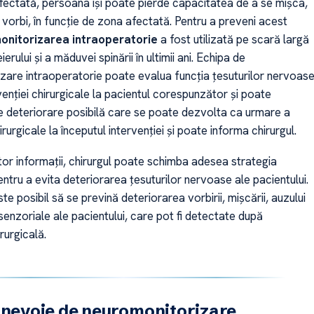
afectată, persoana își poate pierde capacitatea de a se mișca,
u vorbi, în funcție de zona afectată. Pentru a preveni acest
nitorizarea intraoperatorie
a fost utilizată pe scară largă
eierului și a măduvei spinării în ultimii ani. Echipa de
zare intraoperatorie poate evalua funcția țesuturilor nervoas
rvenției chirurgicale la pacientul corespunzător și poate
ce deteriorare posibilă care se poate dezvolta ca urmare a
irurgicale la începutul intervenției și poate informa chirurgul.
or informații, chirurgul poate schimba adesea strategia
entru a evita deteriorarea țesuturilor nervoase ale pacientului.
ste posibil să se prevină deteriorarea vorbirii, mișcării, auzului
 senzoriale ale pacientului, care pot fi detectate după
rurgicală.
 nevoie de neuromonitorizare