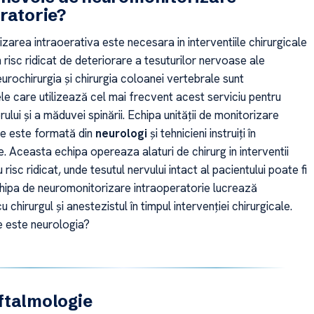
ratorie?
area intraoerativa este necesara in interventiile chirurgicale
 risc ridicat de deteriorare a tesuturilor nervoase ale
eurochirurgia și chirurgia coloanei vertebrale sunt
e care utilizează cel mai frecvent acest serviciu pentru
rului și a măduvei spinării. Echipa unității de monitorizare
ie este formată din
neurologi
și tehnicieni instruiți în
e. Aceasta echipa opereaza alaturi de chirurg in interventii
 risc ridicat, unde tesutul nervului intact al pacientului poate fi
chipa de neuromonitorizare intraoperatorie lucrează
 chirurgul și anestezistul în timpul intervenției chirurgicale.
 este neurologia?
ftalmologie