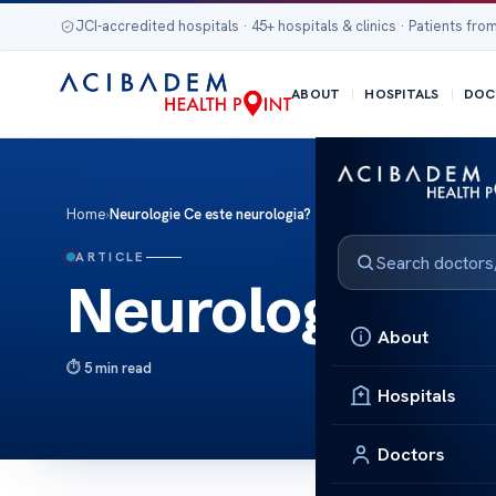
JCI-accredited hospitals · 45+ hospitals & clinics · Patients from
ABOUT
HOSPITALS
DOC
Home
›
Neurologie Ce este neurologia?
ARTICLE
Neurologie Ce 
About
5 min read
Hospitals
Doctors