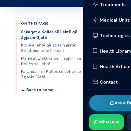
Treatments
Medical Units
ON THIS PAGE
Published 
Shkaqet e Kollës së Lehtë që
Technologies
Zgjasin Gjatë
Kollë e lehtë që zgjasin gjatë:
Health Librar
Simptomat dhe Pasojat
Kollë e Lehtë 
Mënyrat Efektive për Trajtimin e
Kollës së Lehtë
Health Article
Kollë e lehtë
Parandalimi i Kollës së Lehtë që
Zgjasin Gjatë
Ato shkaktojn
Contact
kollës
është i
← Back to home
Do të flasim 
Ask a D
përmendim s
problemet të
dhe mirëqenie
WhatsApp