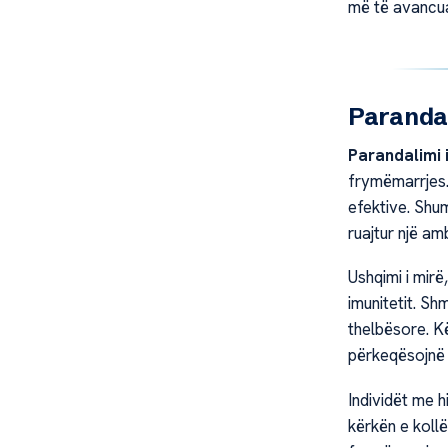
më të avancua
Parandal
Parandalimi i
frymëmarrjes.
efektive. Sh
ruajtur një am
Ushqimi i mirë
imunitetit. Sh
thelbësore. K
përkeqësojnë 
Individët me h
kërkën e koll