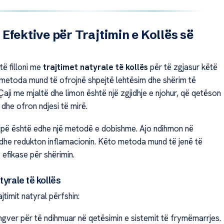
Efektive për Trajtimin e Kollës së
ë filloni me
trajtimet natyrale të kollës
për të zgjasur këtë
metoda mund të ofrojnë shpejtë lehtësim dhe shërim të
ji me mjaltë dhe limon është një zgjidhje e njohur, që qetëson
it dhe ofron ndjesi të mirë.
ripë është edhe një metodë e dobishme. Ajo ndihmon në
 dhe redukton inflamacionin. Këto metoda mund të jenë të
 efikase për shërimin.
tyrale të kollës
jtimit natyral përfshin:
ingver për të ndihmuar në qetësimin e sistemit të frymëmarrjes.