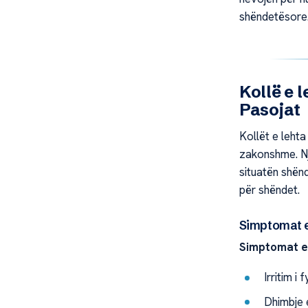
shëndetësore
Kollë e 
Pasojat
Kollët e leht
zakonshme. Nj
situatën shën
për shëndet.
Simptomat e
Simptomat e 
Irritim i f
Dhimbje 