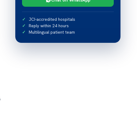
JCI-accredited hospitals
Reply within 24 hours
Multilingual patient team
ë