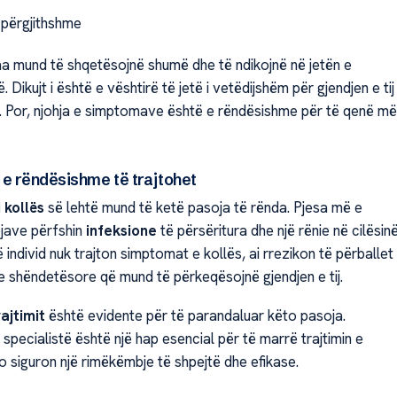
 përgjithshme
 mund të shqetësojnë shumë dhe të ndikojnë në jetën e
 Dikujt i është e vështirë të jetë i vetëdijshëm për gjendjen e tij
 Por, njohja e simptomave është e rëndësishme për të qenë më
 e rëndësishme të trajtohet
i kollës
së lehtë mund të ketë pasoja të rënda. Pjesa më e
jave përfshin
infeksione
të përsëritura dhe një rënie në cilësin
jë individ nuk trajton simptomat e kollës, ai rrezikon të përballet
 shëndetësore që mund të përkeqësojnë gjendjen e tij.
ajtimit
është evidente për të parandaluar këto pasoja.
specialistë është një hap esencial për të marrë trajtimin e
o siguron një rimëkëmbje të shpejtë dhe efikase.