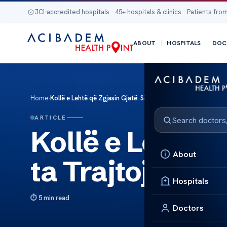
JCI-accredited hospitals · 45+ hospitals & clinics · Patients from
ABOUT
HOSPITALS
DOC
Home
›
Kollë e Lehtë që Zgjasin Gjatë: Si ta Trajtojmë?
ARTICLE
Kollë e Lehtë q
About
ta Trajtojmë?
Hospitals
5 min read
Doctors