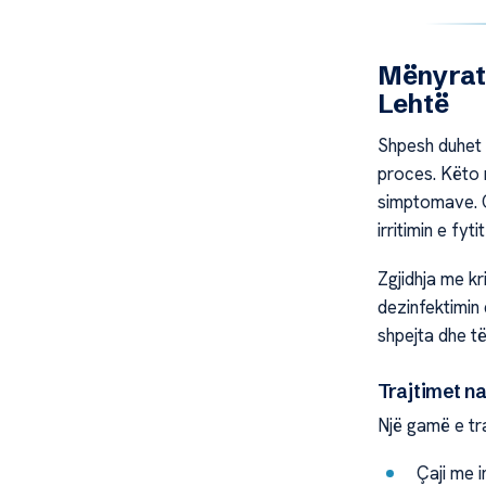
Mënyrat 
Lehtë
Shpesh duhet t
proces. Këto 
simptomave. Ça
irritimin e fyt
Zgjidhja me k
dezinfektimin
shpejta dhe të
Trajtimet na
Një gamë e tra
Çaji me 