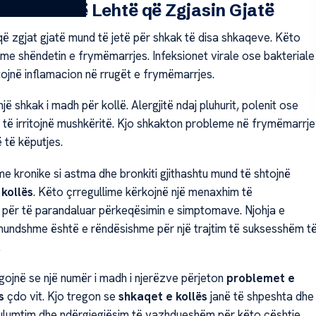
e Kollës së Lehtë që Zgjasin Gjatë
që zgjat gjatë mund të jetë për shkak të disa shkaqeve. Këto
 me shëndetin e frymëmarrjes. Infeksionet virale ose bakteriale
ojnë inflamacion në rrugët e frymëmarrjes.
një shkak i madh për kollë. Alergjitë ndaj pluhurit, polenit ose
ë irritojnë mushkëritë. Kjo shkakton probleme në frymëmarrje
ë të këputjes.
me kronike si astma dhe bronkiti gjithashtu mund të shtojnë
kollës
. Këto çrregullime kërkojnë një menaxhim të
ër të parandaluar përkeqësimin e simptomave. Njohja e
undshme është e rëndësishme për një trajtim të suksesshëm t
.
egojnë se një numër i madh i njerëzve përjeton
problemet e
s
çdo vit. Kjo tregon se
shkaqet e kollës
janë të shpeshta dhe
ulumtim dhe ndërgjegjësim të vazhdueshëm për këto çështje