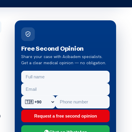
Free Second Opinion
Share your case with Acibadem specialists.
Get a clear medical opinion — no obligation.
n
Request a free second opinion
Chat on WhatsApp