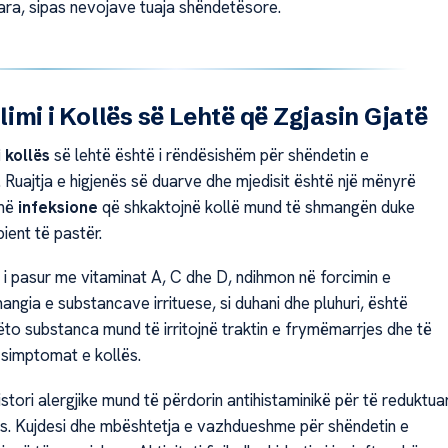
ra, sipas nevojave tuaja shëndetësore.
imi i Kollës së Lehtë që Zgjasin Gjatë
 kollës
së lehtë është i rëndësishëm për shëndetin e
 Ruajtja e higjenës së duarve dhe mjedisit është një mënyrë
umë
infeksione
që shkaktojnë kollë mund të shmangën duke
bient të pastër.
, i pasur me vitaminat A, C dhe D, ndihmon në forcimin e
mangia e substancave irrituese, si duhani dhe pluhuri, është
ëto substanca mund të irritojnë traktin e frymëmarrjes dhe të
simptomat e kollës.
istori alergjike mund të përdorin antihistaminikë për të reduktua
ës. Kujdesi dhe mbështetja e vazhdueshme për shëndetin e