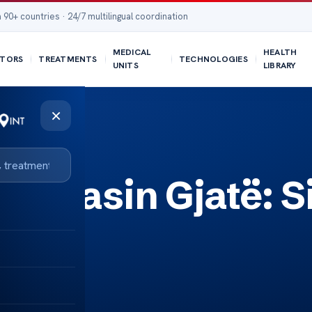
 90+ countries · 24/7 multilingual coordination
MEDICAL
HEALTH
TORS
TREATMENTS
TECHNOLOGIES
UNITS
LIBRARY
×
ë Zgjasin Gjatë: S