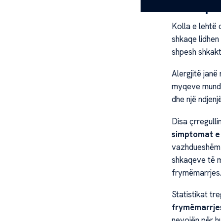
Shkaqet 
Kolla e lehtë 
shkaqe lidhen
shpesh shkakt
Alergjitë janë 
myqeve mund t
dhe një ndjenj
Disa çrregulli
simptomat e 
vazhdueshëm p
shkaqeve të m
frymëmarrjes
Statistikat tr
frymëmarrje
nevojën për h