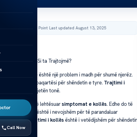
by Acibadem Health Point
·
Last updated August 13, 2025
y
që Zgjasin Gjatë: Si ta Trajtojmë?
s
 që zgjasin gjatë
është një problem i madh për shumë njerëz.
ë shqetësim dhe paqartësi për shëndetin e tyre.
Trajtimi i
 rëndësishëm për jetën tonë.
për mënyrat për të lehtësuar
simptomat e kollës
. Edhe do të
octor
e
shërimi i kollës
është i nevojshëm për të parandaluar
 mëvonshme.
Trajtimi i kollës
është i vetëdijshëm për shëndeti
n tonë.
Call Now