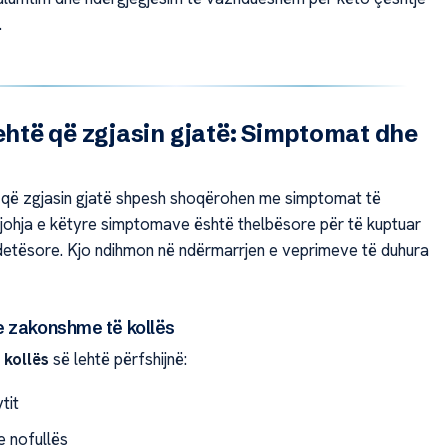
.
lehtë që zgjasin gjatë: Simptomat dhe
a që zgjasin gjatë shpesh shoqërohen me simptomat të
ohja e këtyre simptomave është thelbësore për të kuptuar
detësore. Kjo ndihmon në ndërmarrjen e veprimeve të duhura
 zakonshme të kollës
kollës
së lehtë përfshijnë:
ytit
e nofullës