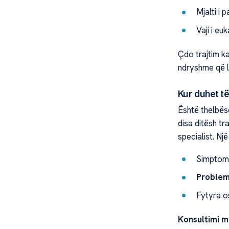
Mjalti i 
Vaji i eu
Çdo trajtim k
ndryshme që l
Kur duhet të
Është thelbës
disa ditësh tr
specialist. Nj
Simptoma
Problem
Fytyra o
Konsultimi m