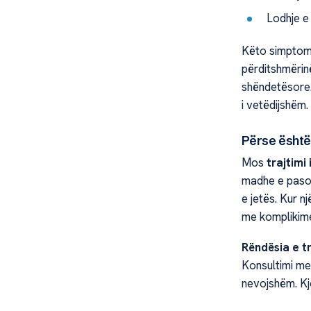
Lodhje e
Këto simptoma
përditshmërinë.
shëndetësore.
i vetëdijshëm.
Përse është
Mos
trajtimi 
madhe e paso
e jetës. Kur n
me komplikime
Rëndësia e tr
Konsultimi me 
nevojshëm. Kj