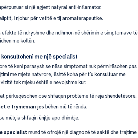
papërpunuar si një agjent natyral anti-inflamator.
kaliptit, i njohur për vetitë e tij aromaterapeutike.
a efekte të ndryshme dhe ndihmon në shërimin e simptomave të
idhen me kollën.
 konsultoheni me një specialist
ore të keni parasysh se nëse simptomat nuk përmirësohen pas
ajtimi me mjete natyrore, është koha për t’u konsultuar me
ë vizitë tek mjeku është e nevojshme kur:
t përkeqësohen ose shfaqen probleme të reja shëndetësore.
et e frymëmarrjes
bëhen më të rënda.
se mëlçia shfaqin ënjtje apo dhimbje.
e specialist
mund të ofrojë një diagnozë të saktë dhe trajtime