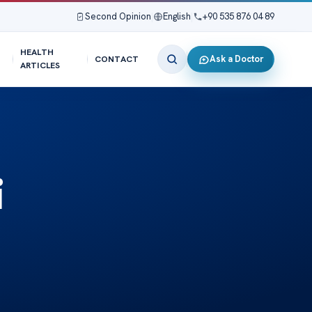
Second Opinion
|
English
|
+90 535 876 04 89
HEALTH
Ask a Doctor
CONTACT
ARTICLES
i