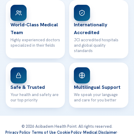
Patient Rights
WhatsApp Support
24/7 Assistance
Contact
World-Class Medical
Internationally
Team
Accredited
Highly experienced doctors
JCI accredited hospitals
specialized in their fields
and global quality
standards
Safe & Trusted
Multilingual Support
Your health and safety are
We speak your language
our top priority
and care for you better
© 2026 Acibadem Health Point. All rights reserved.
Privacy Policy
·
Terms of Use
·
Cookie Policy
·
Medical Disclaimer
·