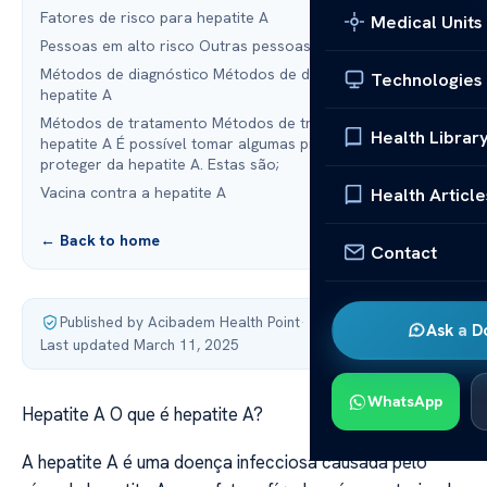
Fatores de risco para hepatite A
Medical Units
Pessoas em alto risco Outras pessoas:
Métodos de diagnóstico Métodos de diagnóstico para
Technologies
hepatite A
Métodos de tratamento Métodos de tratamento da
Health Librar
hepatite A É possível tomar algumas precauções para se
proteger da hepatite A. Estas são;
Vacina contra a hepatite A
Health Article
← Back to home
Contact
Published by Acibadem Health Point
·
Ask a D
Last updated March 11, 2025
WhatsApp
Hepatite A O que é hepatite A?
A hepatite A é uma doença infecciosa causada pelo