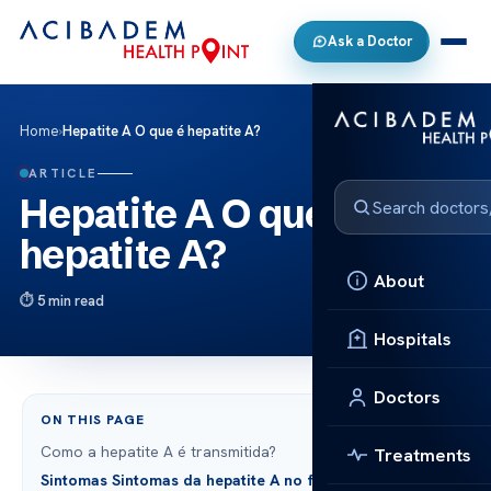
Ask a Doctor
Home
›
Hepatite A O que é hepatite A?
ARTICLE
Hepatite A O que é
hepatite A?
About
5 min read
Hospitals
Doctors
ON THIS PAGE
Como a hepatite A é transmitida?
Treatments
Sintomas Sintomas da hepatite A no fígado