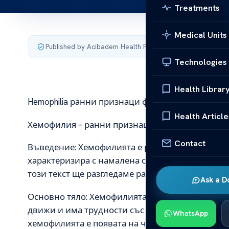
Treatments
Medical Units
Published by Acibadem Health Point
·
Last updated July 10
Technologies
Health Librar
Hemophilia ранни признаци факти за болестта
Health Article
Хемофилия – ранни признаци и факти за болес
Contact
Въведение: Хемофилията е рядко наследствено 
характеризира с намалена способност на кръвта
този текст ще разгледаме ранните признаци на
Ask a D
Основно тяло: Хемофилията може да се прояви в
движи и има трудности със свръзването на ран
WhatsApp
хемофилията е появата на често кръвене и син