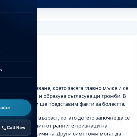
, 2025
y
s
тта
кръвно заболяване, което засяга главно мъже и се
 да се свръзва и образува съгласуващи тромби. В
 хемофилията и ще представим факти за болестта.
octor
 ранна детска възраст, когато детето започне да се
и и синеене. Един от ранните признаци на
Call Now
ини без явна причина. Други симптоми могат да