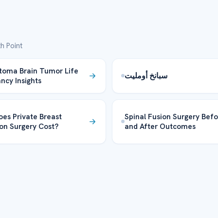
h Point
toma Brain Tumor Life
سبانخ أومليت
ncy Insights
es Private Breast
Spinal Fusion Surgery Bef
on Surgery Cost?
and After Outcomes