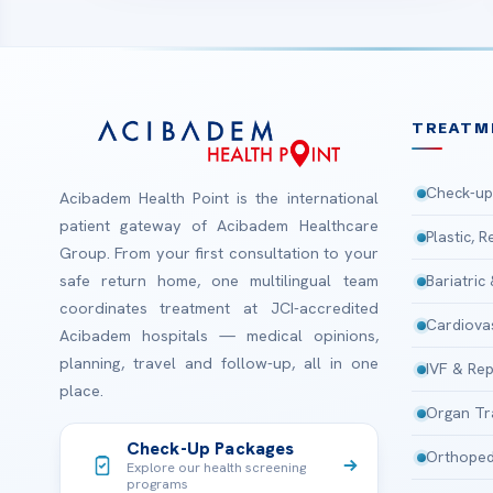
TREATM
Check-up
Acibadem Health Point is the international
patient gateway of Acibadem Healthcare
Plastic, 
Group. From your first consultation to your
safe return home, one multilingual team
Bariatric
coordinates treatment at JCI-accredited
Cardiova
Acibadem hospitals — medical opinions,
planning, travel and follow-up, all in one
IVF & Rep
place.
Organ Tr
Check-Up Packages
Orthoped
Explore our health screening
programs