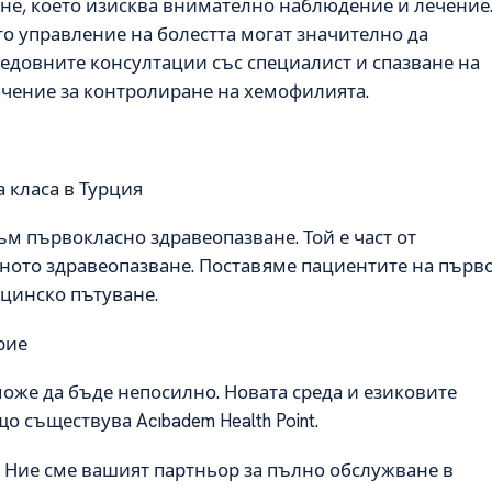
не, което изисква внимателно наблюдение и лечение
о управление на болестта могат значително да
Редовните консултации със специалист и спазване на
чение за контролиране на хемофилията.
 класа в Турция
към първокласно здравеопазване. Той е част от
стното здравеопазване. Поставяме пациентите на първ
ицинско пътуване.
рие
оже да бъде непосилно. Новата среда и езиковите
 съществува Acıbadem Health Point.
. Ние сме вашият партньор за пълно обслужване в