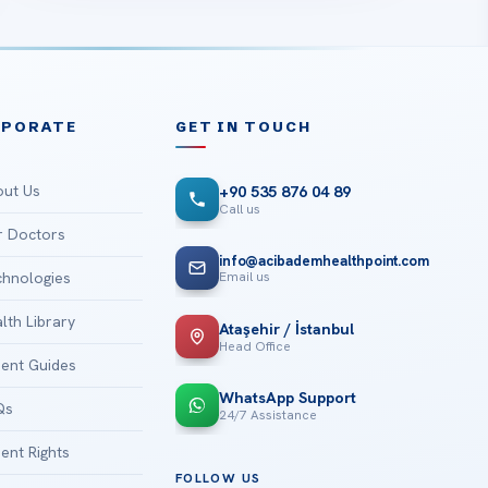
RPORATE
GET IN TOUCH
ut Us
+90 535 876 04 89
Call us
 Doctors
info@acibademhealthpoint.com
Email us
hnologies
lth Library
Ataşehir / İstanbul
Head Office
ient Guides
WhatsApp Support
Qs
24/7 Assistance
ient Rights
FOLLOW US