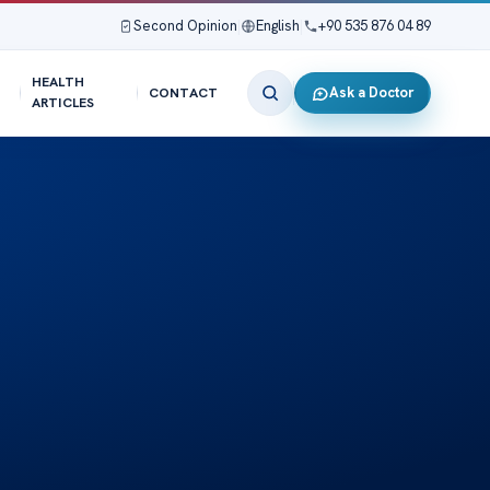
Second Opinion
|
English
|
+90 535 876 04 89
HEALTH
Ask a Doctor
CONTACT
ARTICLES