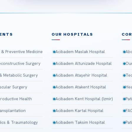
ENTS
OUR HOSPITALS
CO
 & Preventive Medicine
Acibadem Maslak Hospital
Abo
Reconstructive Surgery
Acibadem Altunizade Hospital
Our
 & Metabolic Surgery
Acibadem Ataşehir Hospital
Tec
scular Surgery
Acibadem Atakent Hospital
Hea
roductive Health
Acibadem Kent Hospital (Izmir)
Pat
ansplantation
Acibadem Kartal Hospital
FA
ics & Traumatology
Acibadem Taksim Hospital
Pat