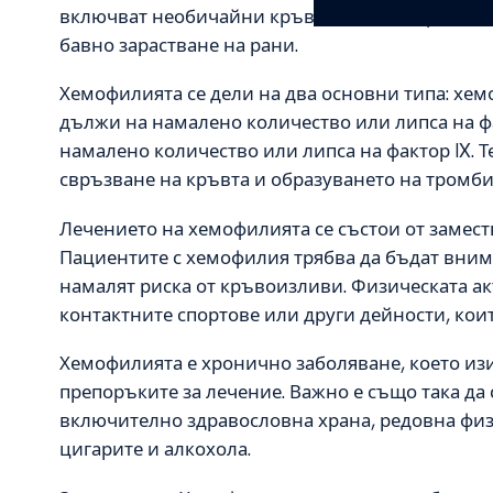
включват необичайни кръвни изливи при малк
бавно зарастване на рани.
Хемофилията се дели на два основни типа: хемо
дължи на намалено количество или липса на фак
намалено количество или липса на фактор IX. 
свръзване на кръвта и образуването на тромби
Лечението на хемофилията се състои от замес
Пациентите с хемофилия трябва да бъдат внима
намалят риска от кръвоизливи. Физическата акт
контактните спортове или други дейности, коит
Хемофилията е хронично заболяване, което изи
препоръките за лечение. Важно е също така да
включително здравословна храна, редовна физ
цигарите и алкохола.