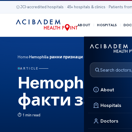
JCI-accredited hospitals · 45+ hospitals & clinics · Patients from
ABOUT
HOSPITALS
DOC
Home
›
Hemophilia ранни признаци факти за болестта
ARTICLE
Hemophilia р
About
факти за бол
Hospitals
1 min read
Doctors