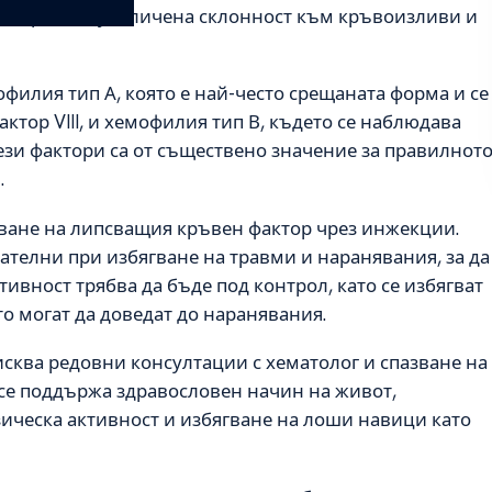
и травми, увеличена склонност към кръвоизливи и
филия тип А, която е най-често срещаната форма и се
тор VIII, и хемофилия тип В, където се наблюдава
Тези фактори са от съществено значение за правилнот
.
тване на липсващия кръвен фактор чрез инжекции.
телни при избягване на травми и наранявания, за да
ивност трябва да бъде под контрол, като се избягват
о могат да доведат до наранявания.
сква редовни консултации с хематолог и спазване на
 се поддържа здравословен начин на живот,
ическа активност и избягване на лоши навици като