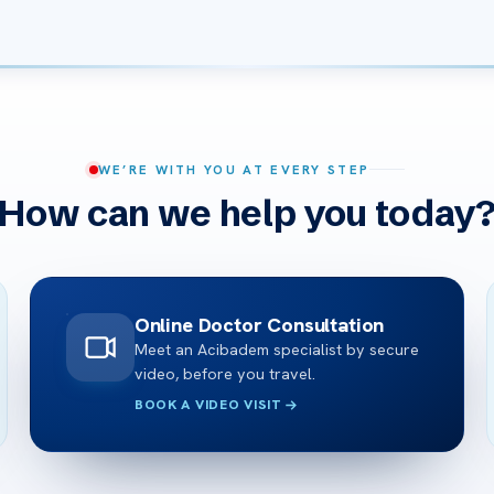
WE’RE WITH YOU AT EVERY STEP
How can we help you today
Online Doctor Consultation
Meet an Acibadem specialist by secure
video, before you travel.
BOOK A VIDEO VISIT