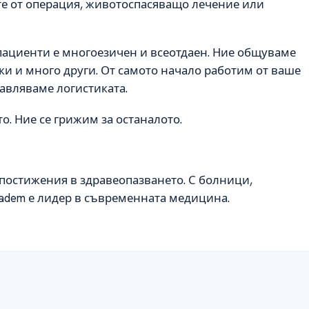
те от операция, животоспасяващо лечение или
ациенти е многоезичен и всеотдаен. Ние общуваме
ски и много други. От самото начало работим от ваше
равляваме логистиката.
о. Ние се грижим за останалото.
е постижения в здравеопазването. С болници,
ıbadem е лидер в съвременната медицина.