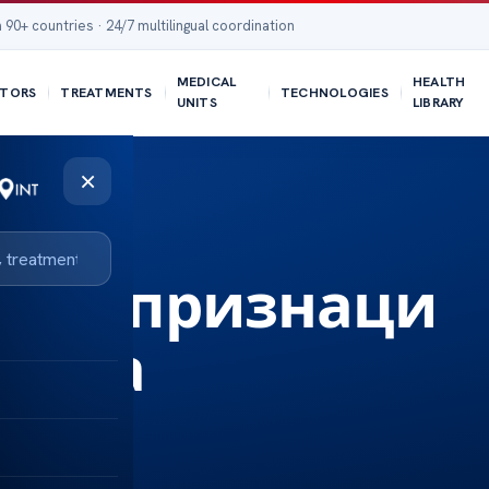
 90+ countries · 24/7 multilingual coordination
MEDICAL
HEALTH
TORS
TREATMENTS
TECHNOLOGIES
UNITS
LIBRARY
×
анни признаци
естта