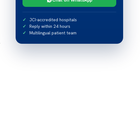
JCI-accredited hospitals
Reply within 24 hours
Multilingual patient team
о