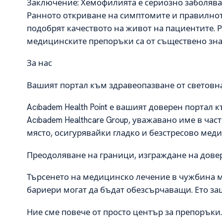
Заключение: Хемофилията е сериозно заболява
Ранното откриване на симптомите и правилнот
подобрят качеството на живот на пациентите. 
медицинските препоръки са от съществено зна
За нас
Вашият портал към здравеопазване от световна
Acıbadem Health Point е вашият доверен портал 
Acıbadem Healthcare Group, уважавано име в ча
място, осигурявайки гладко и безстресово мед
Преодоляване на граници, изграждане на дове
Търсенето на медицинско лечение в чужбина м
бариери могат да бъдат обезсърчаващи. Ето защо
Ние сме повече от просто център за препоръки