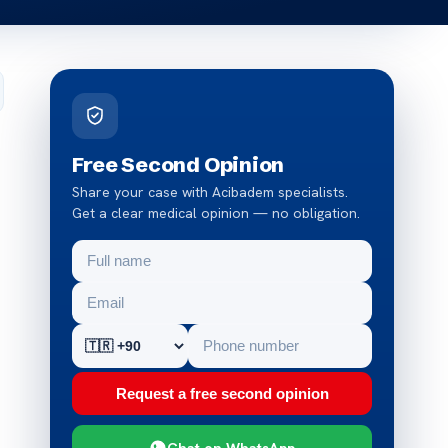
Free Second Opinion
Share your case with Acibadem specialists.
Get a clear medical opinion — no obligation.
Request a free second opinion
Chat on WhatsApp