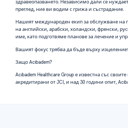
здравеопазването. Независимо дали се нуждае
преглед, ние ви водим с грижа и състрадание.
Нашият международен екип за обслужване на п
на английски, арабски, холандски, френски, ру
име, като подготвяме планове за лечение и уп
Вашият фокус трябва да бъде върху изцелениет
Защо Acıbadem?
Acıbadem Healthcare Group е известна със своит
акредитирани от JCI, и над 30 години опит, Ac