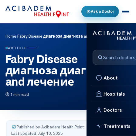
Ask a Doctor
Home
›
Fabry Disease диагноза диагноза and лечение
ARTICLE
Fabry Disease
диагноза диагноза
About
and лечение
Hospitals
1 min read
Doctors
Treatments
Published by Acibadem Health Point
·
Last updated July 10, 2025