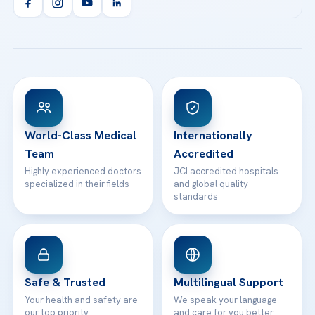
Orthopedics & Traumatology
Health Library
info@acibademhealthpoint.com
Acibadem Kartal Hospital
Email us
All Treatments
Patient Guides
Acibadem Taksim Hospital
Ataşehir / İstanbul
FAQs
Head Office
View All Hospitals
Patient Rights
WhatsApp Support
24/7 Assistance
Contact
World-Class Medical
Internationally
Team
Accredited
Highly experienced doctors
JCI accredited hospitals
specialized in their fields
and global quality
standards
Safe & Trusted
Multilingual Support
Your health and safety are
We speak your language
our top priority
and care for you better