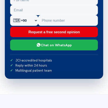
Request a free second opinion
Chat on WhatsApp
JCI-accredited hospitals
Reply within 24 hours
Multilingual patient team