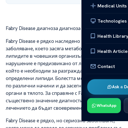
Medical Units
Technologies
Fabry Disease диагноза диагноза and лечение
Health Librar
Fabry Disease е рядко наследено генетично
заболяване, което засяга метаболизма на
Health Article
липидите в човешкия организъм. Това
нарушение е предизвикано от липса на ензим,
Contact
който е необходим за разграждането на
определени липиди. Болестта може да се прояви
по различни начини и да засегне различни
Ask a D
органи в тялото. За справяне с Fabry Disease е от
съществено значение диагностиката и
WhatsApp
лечението да бъдат своевременни.
Fabry Disease е рядко, но сериозно заболяване,