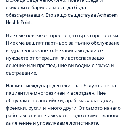
може да бъде непосилно. Новата среда и
езиковите бариери могат да бъдат
обезсърчаващи. Ето защо съществува Acıbadem
Health Point.
Ние сме повече от просто център за препоръки.
Ние сме вашият партньор за пълно обслужване
в здравеопазването. Независимо дали се
нуждаете от операция, животоспасяващо
лечение или преглед, ние ви водим с грижа и
състрадание.
Нашият международен екип за обслужване на
пациенти е многоезичен и всеотдаен. Ние
общуваме на английски, арабски, холандски,
френски, руски и много други. От самото начало
работим от ваше име, като подготвяме планове
за лечение и управляваме логистиката.