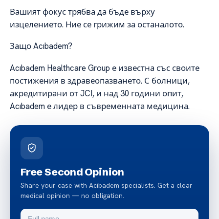
Вашият фокус трябва да бъде върху
изцелението. Ние се грижим за останалото.
Защо Acıbadem?
Acıbadem Healthcare Group е известна със своите
постижения в здравеопазването. С болници,
акредитирани от JCI, и над 30 години опит,
Acıbadem е лидер в съвременната медицина.
Free Second Opinion
Share your case with Acibadem specialists. Get a clear
medical opinion — no obligation.