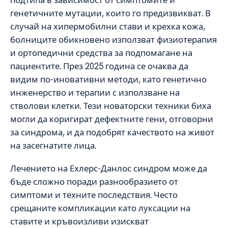
подтипа в зависимост от симптомите и
генетичните мутации, които го предизвикват. В
случай на хипермобилни стави и крехка кожа,
болниците обикновено използват физиотерапия
и ортопедични средства за подпомагане на
пациентите. През 2025 година се очаква да
видим по-иновативни методи, като генетично
инженерство и терапии с използване на
стволови клетки. Тези новаторски техники биха
могли да коригират дефектните гени, отговорни
за синдрома, и да подобрят качеството на живот
на засегнатите лица.
Лечението на Ехлерс-Данлос синдром може да
бъде сложно поради разнообразието от
симптоми и техните последствия. Често
срещаните компликации като луксации на
ставите и кръвоизливи изискват