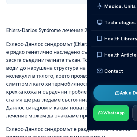
Medical Units
Technologies
Ehlers-Danlos Syndrome лечение 2025
Health Librar
Ехлерс-Данлос синдромът (Ehlers-Danlos Syndrome)
е рядко генетично наследено състояние, което
Health Article
засяга съединителната тъкан. Това нарушение
води до нарушена структура на колагеновите
Contact
молекули в тялото, което проявява различни
симптоми като хипермобилност на ставите,
крехка кожа и сърдечни проблеми. В настоящата
Ask a D
статия ще разгледаме състоянието Ехлерс-
Данлос синдром и какви новаторски методи за
WhatsApp
лечение можем да очакваме през 2025 година.
Ехлерс-Данлос синдромът е разделен на няколко