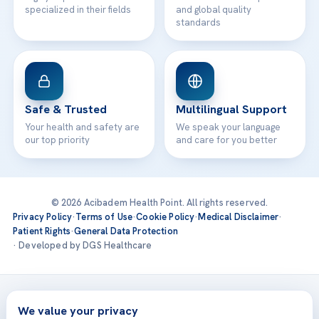
specialized in their fields
and global quality
standards
Safe & Trusted
Multilingual Support
Your health and safety are
We speak your language
our top priority
and care for you better
© 2026 Acibadem Health Point. All rights reserved.
Privacy Policy
·
Terms of Use
·
Cookie Policy
·
Medical Disclaimer
·
Patient Rights
·
General Data Protection
· Developed by DGS Healthcare
Treatments are delivered at our JCI-accredited hospitals —
Acıbadem International
We value your privacy