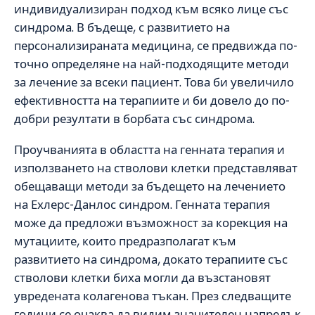
индивидуализиран подход към всяко лице със
синдрома. В бъдеще, с развитието на
персонализираната медицина, се предвижда по-
точно определяне на най-подходящите методи
за лечение за всеки пациент. Това би увеличило
ефективността на терапиите и би довело до по-
добри резултати в борбата със синдрома.
Проучванията в областта на генната терапия и
използването на стволови клетки представляват
обещаващи методи за бъдещето на лечението
на Ехлерс-Данлос синдром. Генната терапия
може да предложи възможност за корекция на
мутациите, които предразполагат към
развитието на синдрома, докато терапиите със
стволови клетки биха могли да възстановят
увредената колагенова тъкан. През следващите
години се очаква да видим значителен напредък