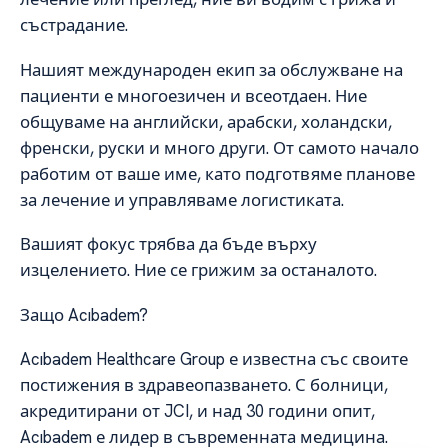
състрадание.
Нашият международен екип за обслужване на
пациенти е многоезичен и всеотдаен. Ние
общуваме на английски, арабски, холандски,
френски, руски и много други. От самото начало
работим от ваше име, като подготвяме планове
за лечение и управляваме логистиката.
Вашият фокус трябва да бъде върху
изцелението. Ние се грижим за останалото.
Защо Acıbadem?
Acıbadem Healthcare Group е известна със своите
постижения в здравеопазването. С болници,
акредитирани от JCI, и над 30 години опит,
Acıbadem е лидер в съвременната медицина.