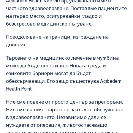
Acıbadem Healthcare Group, уважавано име в
частното здравеопазване. Поставяме пациентите
на първо място, осигурявайки гладко и
безстресово медицинско пътуване.
Преодоляване на граници, изграждане на
доверие
Търсенето на медицинско лечение в чужбина
може да бъде непосилно. Новата среда и
езиковите бариери могат да бъдат
обезсърчаващи. Ето защо съществува Acıbadem
Health Point.
Ние сме повече от просто център за препоръки.
Ние сме вашият партньор за пълно обслужване
в здравеопазването. Независимо дали се
нуждаете от операция, животоспасяващо
лечение или преглед, ние ви водим с грижа и