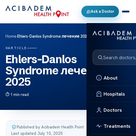
Ask a Doctor
Home
›
Ehlers-Danlos Syndrome лечение 2025
ARTICLE
Ehlers-Danlos
Syndrome лечение
About
2025
Hospitals
1 min read
Doctors
Treatments
Published by Acibadem Health Point
·
Last updated July 10, 2025