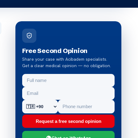
Free Second Opinion
Share your case with Acibadem specialists.
Get a clear medical opinion — no obligation.
Request a free second opinion
Chat on WhatsApp