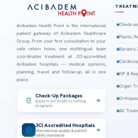
TREATM
Check-up
Acibadem Health Point is the international
patient gateway of Acibadem Healthcare
Plastic, 
Group. From your first consultation to your
safe return home, one multilingual team
Bariatric
coordinates treatment at JCI-accredited
Cardiova
Acibadem hospitals — medical opinions,
planning, travel and follow-up, all in one
IVF & Rep
place.
Organ Tr
Check-Up Packages
Orthoped
Explore our health screening
programs
All Trea
JCI Accredited Hospitals
International quality & patient
safety standards