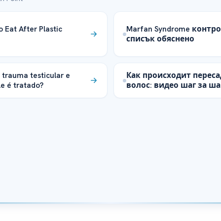
 Eat After Plastic
Marfan Syndrome контр
списък обяснено
 trauma testicular e
Как происходит переса
e é tratado?
волос: видео шаг за ш