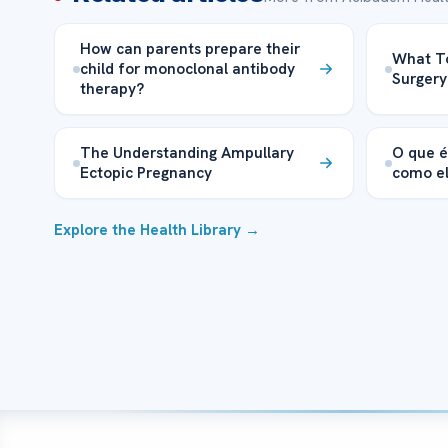
How can parents prepare their
What To
child for monoclonal antibody
Surgery
therapy?
The Understanding Ampullary
O que é
Ectopic Pregnancy
como el
Explore the Health Library →