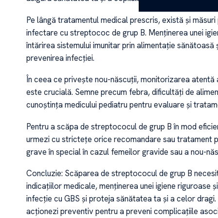
Pe lângă tratamentul medical prescris, există și măsuri 
infectare cu streptococ de grup B. Menținerea unei igie
întărirea sistemului imunitar prin alimentație sănătoasă ș
prevenirea infecției.
În ceea ce privește nou-născuții, monitorizarea atentă 
este crucială. Semne precum febra, dificultăți de aliment
cunoștința medicului pediatru pentru evaluare și trata
Pentru a scăpa de streptococul de grup B în mod eficient
urmezi cu strictețe orice recomandare sau tratament pr
grave în special în cazul femeilor gravide sau a nou-născ
Concluzie: Scăparea de streptococul de grup B necesit
indicațiilor medicale, menținerea unei igiene riguroase 
infecție cu GBS și proteja sănătatea ta și a celor dragi. 
acționezi preventiv pentru a preveni complicațiile asoc