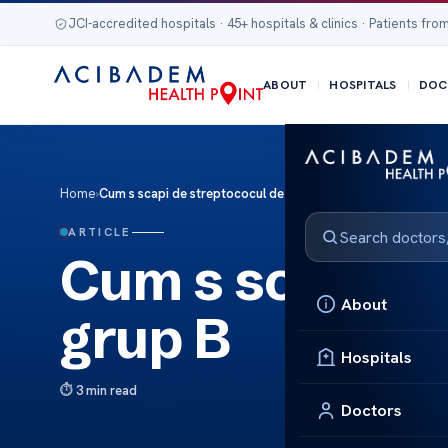
JCI-accredited hospitals · 45+ hospitals & clinics · Patients from
ABOUT
HOSPITALS
DOC
Home
›
Cum s scapi de streptococul de grup B
ARTICLE
Cum s scapi de
About
grup B
Hospitals
3 min read
Doctors