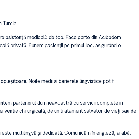
n Turcia
re asistență medicală de top. Face parte din Acıbadem
ală privată. Punem pacienții pe primul loc, asigurând o
leșitoare. Noile medii și barierele lingvistice pot fi
Suntem partenerul dumneavoastră cu servicii complete în
tervenție chirurgicală, de un tratament salvator de vieți sau de
i este multilingvă și dedicată. Comunicăm în engleză, arabă,