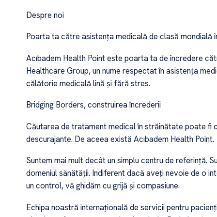
Despre noi
Poarta ta către asistența medicală de clasă mondială î
Acıbadem Health Point este poarta ta de încredere căt
Healthcare Group, un nume respectat în asistența medic
călătorie medicală lină și fără stres.
Bridging Borders, construirea încrederii
Căutarea de tratament medical în străinătate poate fi cop
descurajante. De aceea există Acıbadem Health Point.
Suntem mai mult decât un simplu centru de referință. 
domeniul sănătății. Indiferent dacă aveți nevoie de o in
un control, vă ghidăm cu grijă și compasiune.
Echipa noastră internațională de servicii pentru pacienț