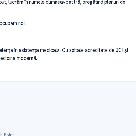
eput, lucrăm în numele dumneavoastră, pregătind planuri de
 ocupăm noi.
nța în asistența medicală. Cu spitale acreditate de JCI și
medicina modernă.
h Point