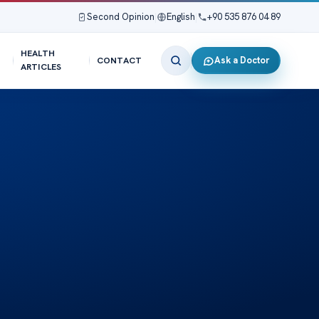
Second Opinion
|
English
|
+90 535 876 04 89
HEALTH
Ask a Doctor
CONTACT
ARTICLES