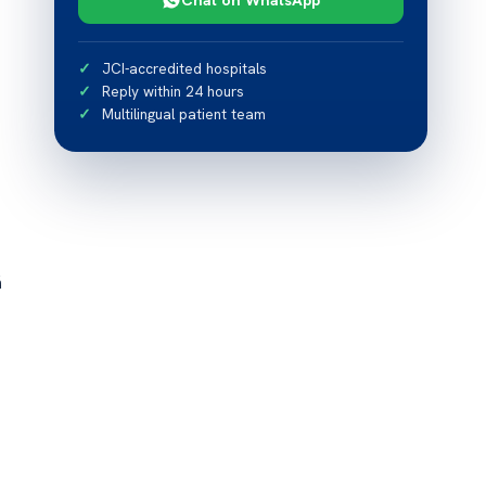
JCI-accredited hospitals
Reply within 24 hours
Multilingual patient team
ă