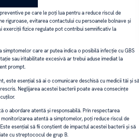
preventive pe care le poți lua pentru a reduce riscul de
ne riguroase, evitarea contactului cu persoanele bolnave și
i exerciții fizice regulate pot contribui semnificativ la
a simptomelor care ar putea indica o posibilă infecție cu GBS
ație sau iritabilitate excesivă ar trebui aduse imediat la
ment prompt.
, este esențial să ai o comunicare deschisă cu medicii tăi și s
escris. Neglijarea acestei bacterii poate avea consecințe
uților.
ă o abordare atentă și responsabilă. Prin respectarea
și monitorizarea atentă a simptomelor, poți reduce riscul de
Este esențial să fii conștient de impactul acestei bacterii și să
iate cu streptococul de grup B.