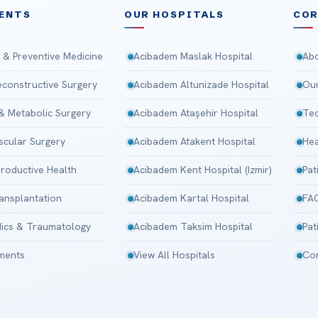
ENTS
OUR HOSPITALS
CO
 & Preventive Medicine
Acibadem Maslak Hospital
Abo
Reconstructive Surgery
Acibadem Altunizade Hospital
Our
 & Metabolic Surgery
Acibadem Ataşehir Hospital
Tec
scular Surgery
Acibadem Atakent Hospital
Hea
roductive Health
Acibadem Kent Hospital (Izmir)
Pat
ansplantation
Acibadem Kartal Hospital
FA
ics & Traumatology
Acibadem Taksim Hospital
Pat
tments
View All Hospitals
Con