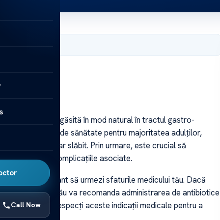
9, 2025
y
s
ie care poate fi găsită în mod natural în tractul gastro-
cauzează probleme de sănătate pentru majoritatea adulților,
un sistem imunitar slăbit. Prin urmare, este crucial să
tru a preveni complicațiile asociate.
octor
p B, este important să urmezi sfaturile medicului tău. Dacă
 sarcinii, medicul tău va recomanda administrarea de antibiotice
. Este esențial să respecți aceste indicații medicale pentru a
Call Now