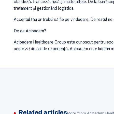
olandeză, franceză, rusă și multe altele. De la bun înc
tratament și gestionând logistica.
Accentul tău ar trebui să fie pe vindecare. De restul ne
De ce Acıbadem?
Acıbadem Healthcare Group este cunoscut pentru excele
peste 30 de ani de experiență, Acıbadem este lider în 
Related articles
More from Acibadem Healt