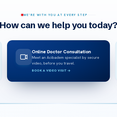
WE’RE WITH YOU AT EVERY STEP
How can we help you today
Online Doctor Consultation
Meet an Acibadem specialist by secure
video, before you travel.
BOOK A VIDEO VISIT