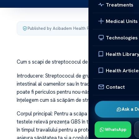
Treatments
Medical Units
Published by Acibadem Health Point
·
Last updated June 1
Technologies
Health Librar
Cum s scapi de streptococul de grup B
Health Article
Introducere: Streptococul de grup B (GBS) este o bacter
intestinal al oamenilor sau în tractul genital. Deși nu 
Contact
poate fi periculos pentru nou-născuți sau persoanele cu 
înțelegem cum să scăpăm de streptococul de grup B pen
Ask a D
Corpul principal: Pentru a scăpa de streptococul de gru
testele relevă prezența GBS în tractul genital în timpul
în timpul travaliului pentru a proteja copilul de infecție
WhatsApp
asigura sănătatea ta și a copilului tău.