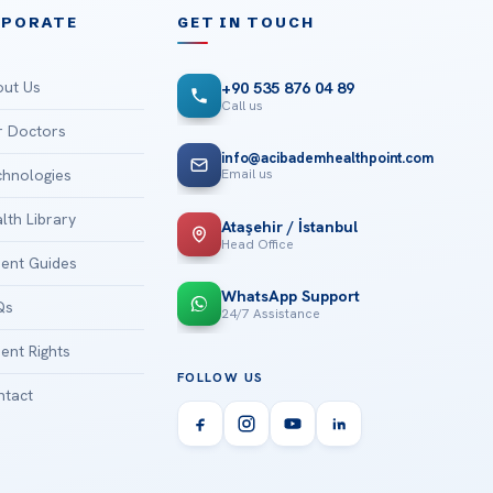
RPORATE
GET IN TOUCH
ut Us
+90 535 876 04 89
Call us
 Doctors
info@acibademhealthpoint.com
Email us
hnologies
lth Library
Ataşehir / İstanbul
Head Office
ient Guides
WhatsApp Support
Qs
24/7 Assistance
ient Rights
FOLLOW US
tact