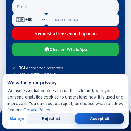
Request a free second opinion
Chat on WhatsApp
JCI-accredited hospitals
Reply within 24 hours
Multilingual patient team
We value your privacy
We use essential cookies to run this site and, with your
consent, analytics cookies to understand how it is used and
improve it. You can accept, reject, or choose what to allow.
See our
Cookie Policy
.
24/7
Manage
Reject all
Accept all
Free
Second
WhatsApp
Call Now
Consultation
Opinion