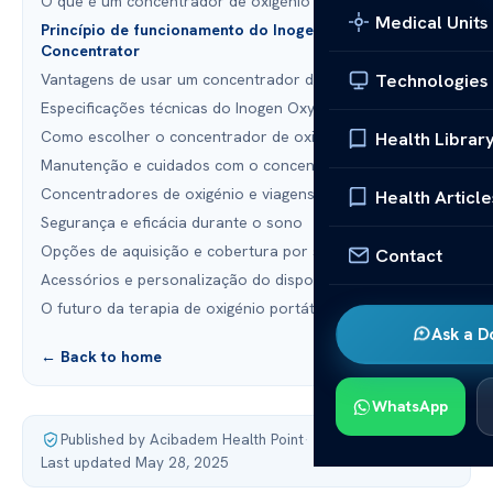
O que é um concentrador de oxigénio portátil?
Medical Units
Princípio de funcionamento do Inogen Oxygen
Concentrator
Technologies
Vantagens de usar um concentrador de oxigénio portátil
Especificações técnicas do Inogen Oxygen Concentrator
Como escolher o concentrador de oxigénio ideal
Health Librar
Manutenção e cuidados com o concentrador de oxigénio
Concentradores de oxigénio e viagens
Health Article
Segurança e eficácia durante o sono
Opções de aquisição e cobertura por seguros
Contact
Acessórios e personalização do dispositivo
O futuro da terapia de oxigénio portátil
Ask a D
← Back to home
WhatsApp
Published by Acibadem Health Point
·
Last updated May 28, 2025