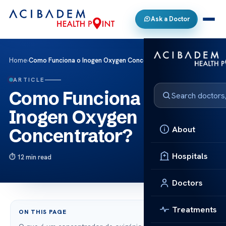
Ask a Doctor
Home
›
Como Funciona o Inogen Oxygen Concentrator?
ARTICLE
Como Funciona o
Inogen Oxygen
About
Concentrator?
Hospitals
12 min read
Doctors
Treatments
ON THIS PAGE