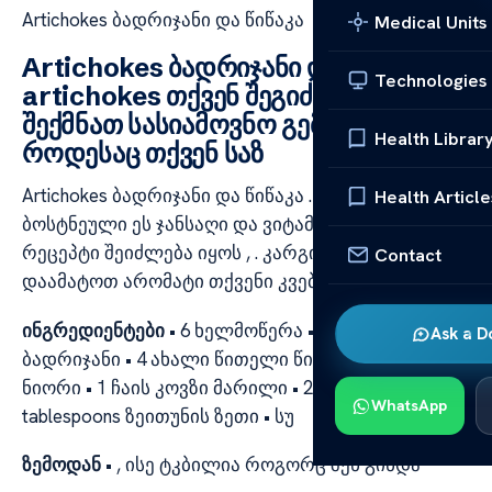
Artichokes ბადრიჯანი და წიწაკა
Medical Units
Artichokes ბადრიჯანი და წიწაკა ,
Technologies
artichokes თქვენ შეგიძლიათ
შექმნათ სასიამოვნო გემოს
Health Librar
როდესაც თქვენ საზ
Artichokes ბადრიჯანი და წიწაკა . სხვადასხვა
Health Article
ბოსტნეული ეს ჯანსაღი და ვიტამინი შეფუთული
რეცეპტი შეიძლება იყოს , . კარგი არჩევანი რომ
Contact
დაამატოთ არომატი თქვენი კვება
ინგრედიენტები
• 6 ხელმოწერა • 3 საშუალო
Ask a D
ბადრიჯანი • 4 ახალი წითელი წიწაკა • 2 კბილი
ნიორი • 1 ჩაის კოვზი მარილი • 2 ლიმონი • 2
WhatsApp
tablespoons ზეითუნის ზეთი • სუ
ზემოდან
• , ისე ტკბილია როგორც შენ გინდა