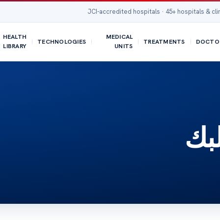
JCI-accredited hospitals · 45+ hospitals & cli
HEALTH
MEDICAL
TECHNOLOGIES
TREATMENTS
DOCTO
LIBRARY
UNITS