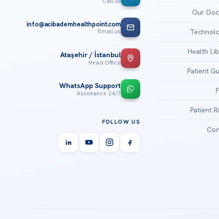
Call us
Our Doc
info@acibademhealthpoint.com
Email us
Technolo
Health Li
Ataşehir / İstanbul
Head Office
Patient G
WhatsApp Support
24/7 Assistance
Patient R
FOLLOW US
Con