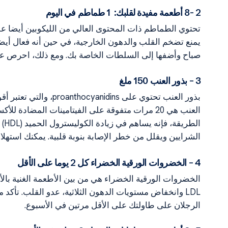
2 -8 أطعمة مفيدة لقلبك: 1 طماطم في اليوم
تحتوي الطماطم ذات المحتوى العالي من الليكوبين أيضا ع
يمنع تضخم القلب والدهون الخارجية، في حين أنه فعال أي
صباح وأضفها إلى السلطات الخاصة بك. ومع ذلك، احرص عل
3 – بذور العنب 150 ملغ
بذور العنب تحتوي على s
الشرايين ويقلل من خطر الإصابة بنوبة قلبية. يمكنك استهلاك 150-300 ملغ من بذور العنب يوميا اعتمادا على و
4 – الخضروات الورقية الخضراء كل 2 يوما على الأقل
LDL وانخفاض مستويات الدهون الثلاثية، عدو القلب. تأكد
الرجلان على طاولتك على الأقل مرتين في الأسبوع.