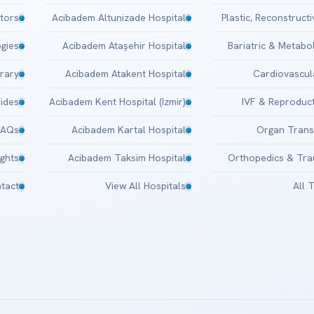
tors
Acibadem Altunizade Hospital
Plastic, Reconstruct
gies
Acibadem Ataşehir Hospital
Bariatric & Metabo
brary
Acibadem Atakent Hospital
Cardiovascul
uides
Acibadem Kent Hospital (Izmir)
IVF & Reproduct
FAQs
Acibadem Kartal Hospital
Organ Trans
ights
Acibadem Taksim Hospital
Orthopedics & Tr
tact
View All Hospitals
All 