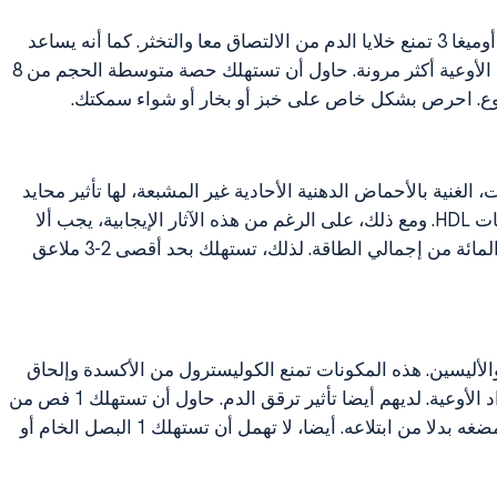
الأسماك التي تحتوي على نسبة عالية من الأحماض الدهنية أوميغا 3 تمنع خلايا الدم من الالتصاق معا والتخثر. كما أنه يساعد
على خفض ضغط الدم وتحسين تدفق الدم عن طريق جعل الأوعية أكثر مرونة. حاول أن تستهلك حصة متوسطة الحجم من 8
الغنية بالأحماض الدهنية الأحادية غير المشبعة، لها تأثير محايد
على LDL والدهون الثلاثية، إلا أن لها تأثير على زيادة مستويات HDL. ومع ذلك، على الرغم من هذه الآثار الإيجابية، يجب ألا
تتجاوز كمية الأحماض الدهنية الأحادية غير المشبعة 20 في المائة من إجمالي الطاقة. لذلك، تستهلك بحد أقصى 2-3 ملاعق
الأليسين. هذه المكونات تمنع الكوليسترول من الأكسدة وإلحاق
الضرر بجدران الأوعية الدموية ومنع جلطات الدم من انسداد الأوعية. لديهم أيضا تأثير ترقق الدم. حاول أن تستهلك 1 فص من
الثوم كل يوم لصحة قلبك. للاستفادة من امتصاصه، يفضل مضغه بدلا من ابتلاعه. أيضا، لا تهمل أن تستهلك 1 البصل الخام أو