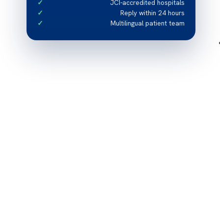
JCI-accredited hospitals
Reply within 24 hours
Multilingual patient team