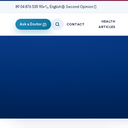
+90 535 876 04 89
|
English
|
Second Opinion
HEALTH
Ask a Doctor
CONTACT
ARTICLES