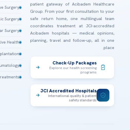
patient gateway of Acibadem Healthcare
ive Surgery
Group. From your first consultation to your
safe return home, one multilingual team
lic Surgery
coordinates treatment at JCI-accredited
ar Surgery
Acibadem hospitals — medical opinions,
planning, travel and follow-up, all in one
ive Health
place.
plantation
Check-Up Packages
aumatology
Explore our health screening
programs
Treatments
JCI Accredited Hospitals
International quality & patient
safety standards