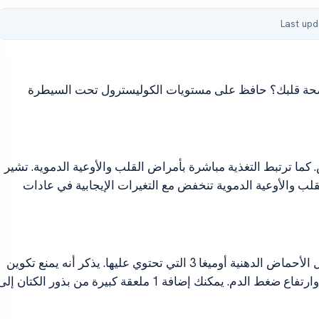
Last upd
 لصحة قلبك؟ حافظ على مستويات الكوليسترول تحت السيطرة
. كما ترتبط التغذية مباشرة بأمراض القلب والأوعية الدموية. تشير
لب والأوعية الدموية تنخفض مع التغيرات الإيجابية في عادات
بذور الكتان لها تأثير وقائي على أمراض القلب التاجية بفضل الأحماض الدهنية أوميغا 3 التي تحتوي عليها. يذكر أنه يمنع تكوين
الكوليسترول في الجسم ويساعد على خفض الكوليسترول وارتفاع ضغط الدم. يمكنك إضافة 1 ملعقة كبيرة من بذور الكتان إل