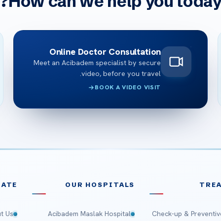
How can we help you today
Online Doctor Consultation
Meet an Acibadem specialist by secure
video, before you travel.
BOOK A VIDEO VISIT
ATE
OUR HOSPITALS
TRE
t Us
Acibadem Maslak Hospital
Check-up & Preventiv