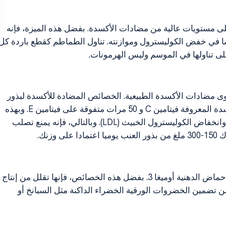
لى مستويات عالية من مضادات الأكسدة. بفضل هذه الميزة، فإنه
ضا في خفض الكوليسترول وموازنته. تناول الطماطم كقطع باردة كل
ى تناولها في الموسم وليس الهرمونات.
proanthocyanidin، والتي تعتبر أقوى مضادات الأكسدة الطبيعية. الخصائص المضادة للأكسدة لبذور
العنب هي 20 مرات متفوقة على الفيتامينات المضادة للأكسدة المعروفة فيتامين C و 50 مرات متفوقة على فيتامين E. وبهذه
الطريقة، فإنه يساهم في زيادة الكوليسترول الحميد (HDL) وانخفاض الكوليسترول الخبيث (LDL). وبالتالي، فإنه يمنع تصلب
زنك.
الخضروات الورقية الخضراء هي من بين الأطعمة الغنية بالأحماض الدهنية أوميغا 3. بفضل هذه الخصائص، فإنها تقلل من إنتاج
 من تضمين الخضروات الورقية الخضراء الداكنة مثل السبانخ أو