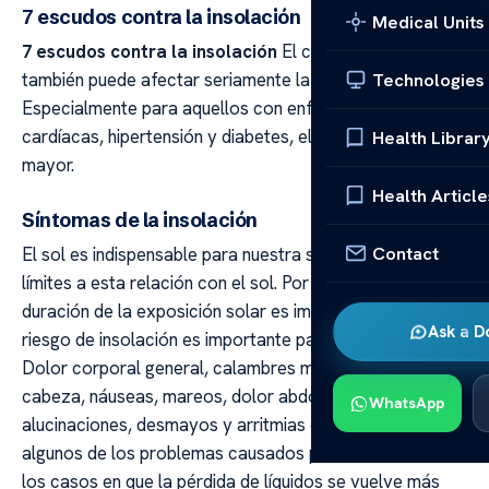
7 escudos contra la insolación
Medical Units
7 escudos contra la insolación
El clima caluroso
también puede afectar seriamente la salud humana.
Technologies
Especialmente para aquellos con enfermedades
cardíacas, hipertensión y diabetes, el riesgo es aún
Health Librar
mayor.
Health Article
Síntomas de la insolación
Contact
El sol es indispensable para nuestra salud, pero hay
límites a esta relación con el sol. Por ejemplo, la
duración de la exposición solar es importante porque el
Ask a D
riesgo de insolación es importante para nuestra salud.
Dolor corporal general, calambres musculares, dolor de
cabeza, náuseas, mareos, dolor abdominal, confusión,
WhatsApp
alucinaciones, desmayos y arritmias cardíacas son
algunos de los problemas causados por la insolación. En
los casos en que la pérdida de líquidos se vuelve más