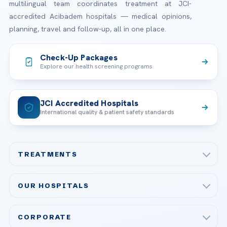
multilingual team coordinates treatment at JCI-
accredited Acibadem hospitals — medical opinions,
planning, travel and follow-up, all in one place.
Check-Up Packages
Explore our health screening programs
JCI Accredited Hospitals
International quality & patient safety standards
TREATMENTS
Check-up & Preventive Medicine
OUR HOSPITALS
Plastic, Reconstructive Surgery
Acibadem Maslak Hospital
Bariatric & Metabolic Surgery
CORPORATE
Acibadem Altunizade Hospital