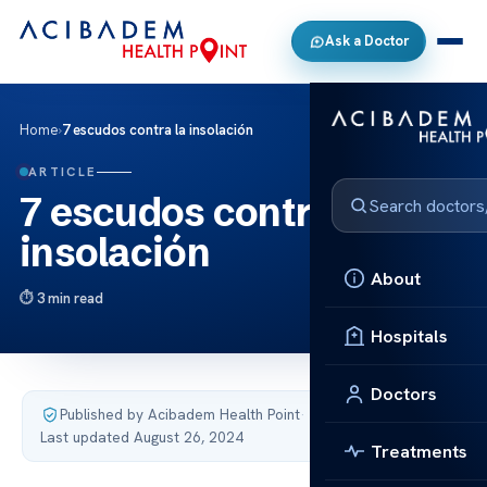
Ask a Doctor
Home
›
7 escudos contra la insolación
ARTICLE
7 escudos contra la
insolación
About
3 min read
Hospitals
Doctors
Published by Acibadem Health Point
·
Last updated August 26, 2024
Treatments