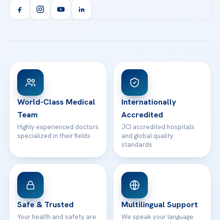
Acibadem Kent Hospital (Izmir)
Orthopedics & Traumatology
Health Library
info@acibademhealthpoint.com
Acibadem Kartal Hospital
Email us
All Treatments
Patient Guides
Acibadem Taksim Hospital
Ataşehir / İstanbul
FAQs
Head Office
View All Hospitals
Patient Rights
WhatsApp Support
24/7 Assistance
Contact
World-Class Medical
Internationally
Team
Accredited
Highly experienced doctors
JCI accredited hospitals
specialized in their fields
and global quality
standards
Safe & Trusted
Multilingual Support
Your health and safety are
We speak your language