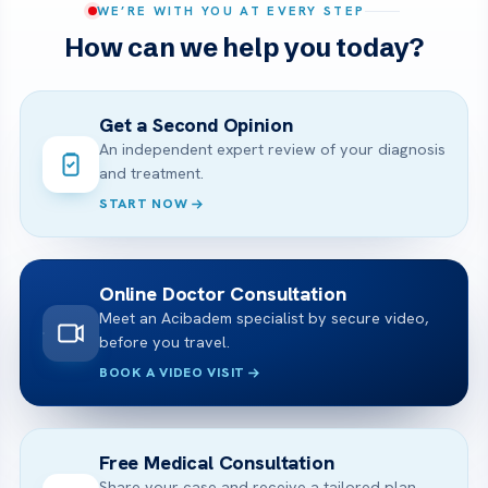
WE’RE WITH YOU AT EVERY STEP
How can we help you today?
Get a Second Opinion
An independent expert review of your diagnosis
and treatment.
START NOW
Online Doctor Consultation
Meet an Acibadem specialist by secure video,
before you travel.
BOOK A VIDEO VISIT
Free Medical Consultation
Share your case and receive a tailored plan