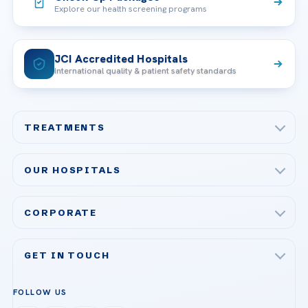
Explore our health screening programs
JCI Accredited Hospitals
International quality & patient safety standards
TREATMENTS
Check-up & Preventive Medicine
OUR HOSPITALS
Plastic, Reconstructive Surgery
Acibadem Maslak Hospital
Bariatric & Metabolic Surgery
CORPORATE
Acibadem Altunizade Hospital
Cardiovascular Surgery
About Us
Acibadem Ataşehir Hospital
GET IN TOUCH
IVF & Reproductive Health
Our Doctors
Acibadem Atakent Hospital
+90 535 876 04 89
FOLLOW US
Organ Transplantation
Call us
Technologies