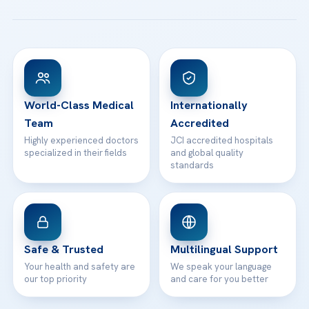
All Treatments
Patient Guides
Acibadem Taksim Hospital
Ataşehir / İstanbul
FAQs
Head Office
View All Hospitals
Patient Rights
WhatsApp Support
24/7 Assistance
Contact
World-Class Medical
Internationally
Team
Accredited
Highly experienced doctors
JCI accredited hospitals
specialized in their fields
and global quality
standards
Safe & Trusted
Multilingual Support
Your health and safety are
We speak your language
our top priority
and care for you better