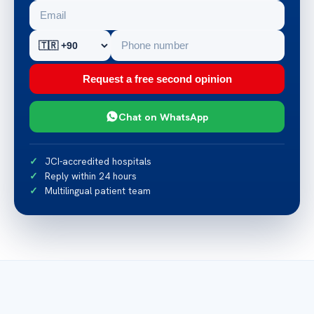
Request a free second opinion
Chat on WhatsApp
JCI-accredited hospitals
Reply within 24 hours
Multilingual patient team