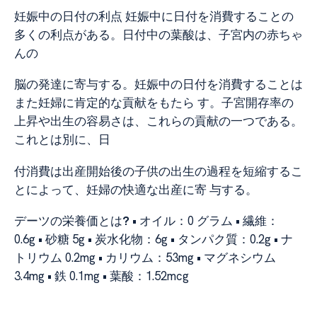
妊娠中の日付の利点 妊娠中に日付を消費することの
多くの利点がある。日付中の葉酸は、子宮内の赤ちゃ
んの
脳の発達に寄与する。妊娠中の日付を消費することは
また妊婦に肯定的な貢献をもたら す。子宮開存率の
上昇や出生の容易さは、これらの貢献の一つである。
これとは別に、日
付消費は出産開始後の子供の出生の過程を短縮するこ
とによって、妊婦の快適な出産に寄 与する。
デーツの栄養価とは
? •
オイル：0 グラム
•
繊維：
0.6g
•
砂糖 5g
•
炭水化物：6g
•
タンパク質：0.2g
•
ナ
トリウム 0.2mg
•
カリウム：53mg
•
マグネシウム
3.4mg
•
鉄 0.1mg
•
葉酸：1.52mcg