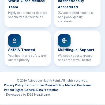
World-Class Medical
Internationally
Team
Accredited
Highly experienced doctors
JCI accredited hospitals
specialized in their fields
and global quality
standards
Safe & Trusted
Multilingual Support
Your health and safety are
We speak your language
our top priority
and care for you better
© 2026 Acibadem Health Point. All rights reserved.
Privacy Policy
·
Terms of Use
·
Cookie Policy
·
Medical Disclaimer
·
Patient Rights
·
General Data Protection
· Developed by DGS Healthcare