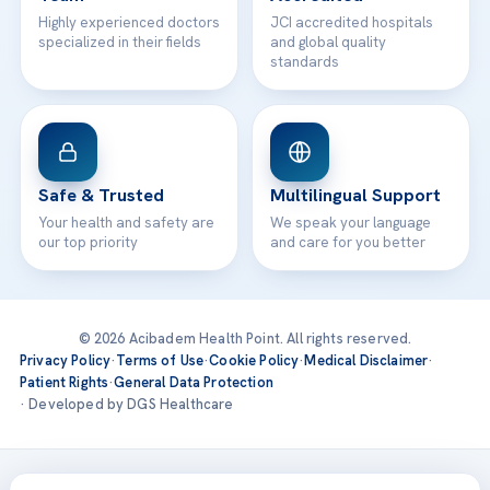
Highly experienced doctors
JCI accredited hospitals
specialized in their fields
and global quality
standards
Safe & Trusted
Multilingual Support
Your health and safety are
We speak your language
our top priority
and care for you better
© 2026 Acibadem Health Point. All rights reserved.
Privacy Policy
·
Terms of Use
·
Cookie Policy
·
Medical Disclaimer
·
Patient Rights
·
General Data Protection
· Developed by DGS Healthcare
Treatments are delivered at our JCI-accredited hospitals —