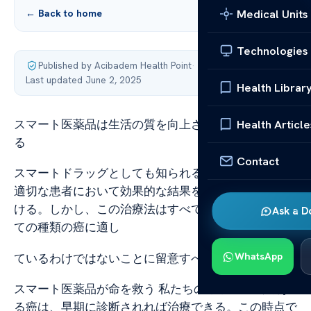
Medical Units
← Back to home
Technologies
Published by Acibadem Health Point
·
Last updated June 2, 2025
Health Librar
スマート医薬品は生活の質を向上させる
ことができ
Health Article
る
Contact
スマートドラッグとしても知られる標的薬物療法は、
適切な患者において効果的な結果を 達成するのを助
ける。しかし、この治療法はすべての患者およびすべ
Ask a D
ての種類の癌に適し
WhatsApp
ているわけではないことに留意すべきである。
スマート医薬品が命を救う 私たちの年齢の病気であ
る癌は、早期に診断されれば治療できる。この時点で