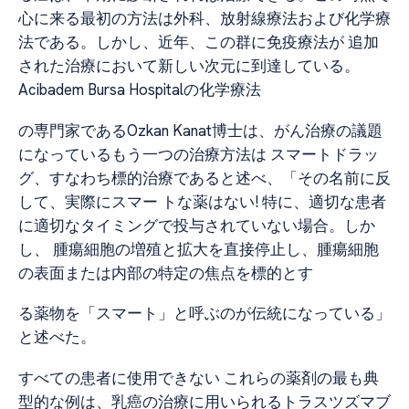
心に来る最初の方法は外科、放射線療法および化学療
法である。しかし、近年、この群に免疫療法が 追加
された治療において新しい次元に到達している。
Acibadem Bursa Hospitalの化学療法
の専門家であるOzkan Kanat博士は、がん治療の議題
になっているもう一つの治療方法は スマートドラッ
グ、すなわち標的治療であると述べ、「その名前に反
して、実際にスマー トな薬はない! 特に、適切な患者
に適切なタイミングで投与されていない場合。しか
し、 腫瘍細胞の増殖と拡大を直接停止し、腫瘍細胞
の表面または内部の特定の焦点を標的とす
る薬物を「スマート」と呼ぶのが伝統になっている」
と述べた。
すべての患者に使用できない これらの薬剤の最も典
型的な例は、乳癌の治療に用いられるトラスツズマブ