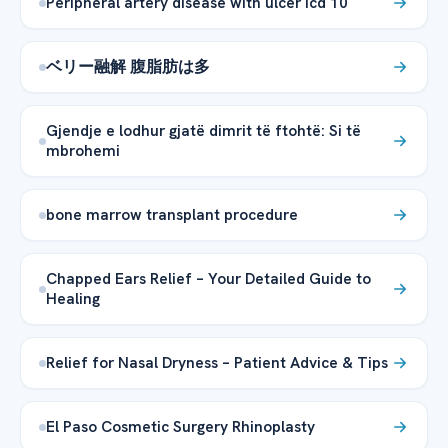
Peripheral artery disease with ulcer icd 10
ベリー融解 腹脂肪は多
Gjendje e lodhur gjatë dimrit të ftohtë: Si të
mbrohemi
bone marrow transplant procedure
Chapped Ears Relief – Your Detailed Guide to
Healing
Relief for Nasal Dryness – Patient Advice & Tips
El Paso Cosmetic Surgery Rhinoplasty