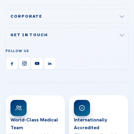
Plastic, Reconstructive Surgery
Acibadem Maslak Hospital
Bariatric & Metabolic Surgery
CORPORATE
Acibadem Altunizade Hospital
Cardiovascular Surgery
About Us
Acibadem Ataşehir Hospital
GET IN TOUCH
IVF & Reproductive Health
Our Doctors
Acibadem Atakent Hospital
+90 535 876 04 89
FOLLOW US
Organ Transplantation
Call us
Technologies
Acibadem Kent Hospital (Izmir)
Orthopedics & Traumatology
Health Library
info@acibademhealthpoint.com
Acibadem Kartal Hospital
Email us
All Treatments
Patient Guides
Acibadem Taksim Hospital
Ataşehir / İstanbul
FAQs
Head Office
View All Hospitals
Patient Rights
WhatsApp Support
24/7 Assistance
Contact
World-Class Medical
Internationally
Team
Accredited