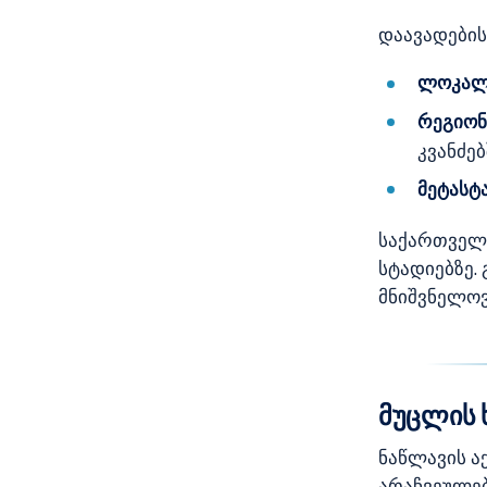
დაავადების
ლოკალ
რეგიო
კვანძებ
მეტასტ
საქართვე
სტადიებზე.
მნიშვნელოვ
მუცლის 
ნაწლავის ა
არაჩვეულე