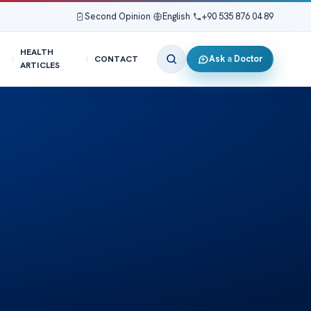
Second Opinion
|
English
|
+90 535 876 04 89
HEALTH
Ask a Doctor
CONTACT
ARTICLES