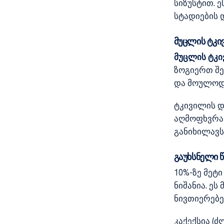
სიზუსტით. 
სტადიების 
მუცლის ტკი
მუცლის ტკ
ზოგიერთ შე
და მოულოდ
ტკივილის დ
აღმოფხვრას
განიხილავს
გაუხსნელი 
10%-ზე მეტ
ნიშანია. ე
ნივთიერებე
კაქექსია (