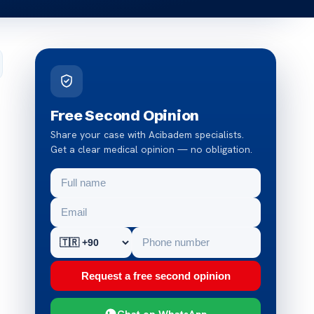
Free Second Opinion
Share your case with Acibadem specialists.
Get a clear medical opinion — no obligation.
Request a free second opinion
Chat on WhatsApp