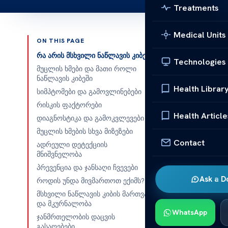
Treatments
Medical Units
ON THIS PAGE
Published 
რა არის მსხვილი ნაწლავის კიბე?
Technologies
მუცლის ხმები და მათი როლი
მსხვილი ნა
ნაწლავის კიბეში
Health Librar
სიმპტომები და გამოვლინებები
მსხვილი ნა
რისკის ფაქტორები
მუცლის ხმე
Health Article
დიაგნოსტიკა და გამოკვლევები
ზოგიერთ შე
მუცლის ხმების სხვა მიზეზები
წარმოადგენ
Contact
ადრეული დეტექციის
დაკლებასთ
მნიშვნელობა
დაკავშირებ
პრევენცია და ჯანსაღი ჩვევები
Ask a D
როდის უნდა მივმართოთ ექიმს?
ნაწლავის ფ
მსხვილი ნაწლავის კიბის მართვა
ეს შეიძლებ
და მკურნალობა
WhatsApp
მდგომარეობ
ჯანმრთელობის დაცვის
გასაღებები