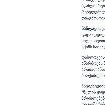
(გაძლიერებ
(შენელებულ
დიაგნოსტიკ
ნაწლავის კ
გადაადგილე
ინტენსივობ
ექიმს საშუ
დაბლოკვის 
აწარმოებს მ
არაბალანსი
ბიოქიმიური
პაციენტების
“წყლის ჟღე
პრობლემებზ
დაკავშირებ