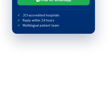
JCI-accredited hospitals
Reply within 24 hours
Multilingual patient team
ა