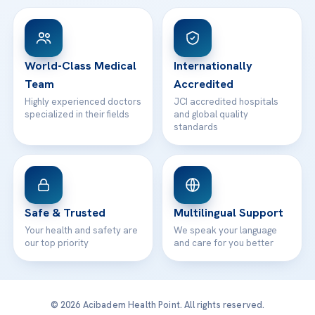
View All Hospitals
Patient Rights
WhatsApp Support
24/7 Assistance
Contact
World-Class Medical
Internationally
Team
Accredited
Highly experienced doctors
JCI accredited hospitals
specialized in their fields
and global quality
standards
Safe & Trusted
Multilingual Support
Your health and safety are
We speak your language
our top priority
and care for you better
© 2026 Acibadem Health Point. All rights reserved.