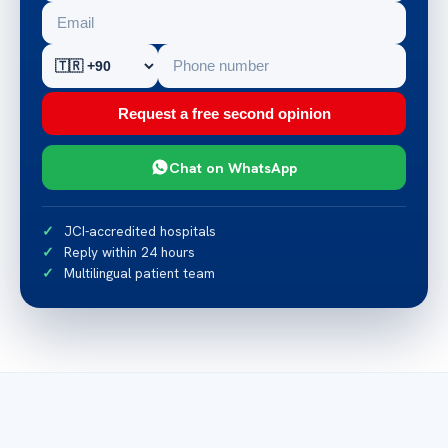
Request a free second opinion
Chat on WhatsApp
JCI-accredited hospitals
Reply within 24 hours
Multilingual patient team