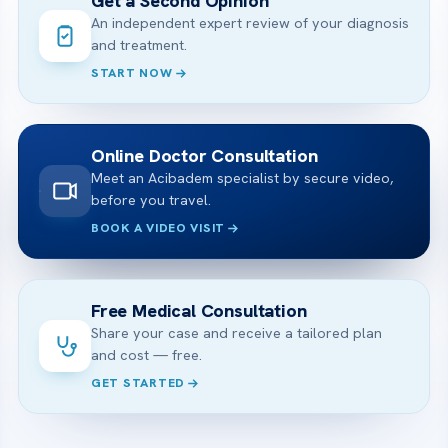
Get a Second Opinion
An independent expert review of your diagnosis
and treatment.
START NOW
Online Doctor Consultation
Meet an Acibadem specialist by secure video,
before you travel.
BOOK A VIDEO VISIT
Free Medical Consultation
Share your case and receive a tailored plan
and cost — free.
GET STARTED