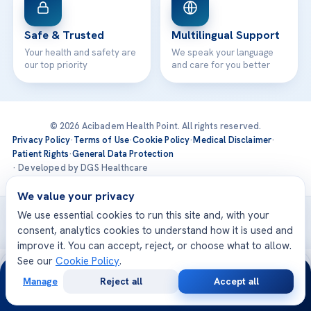
Safe & Trusted
Multilingual Support
Your health and safety are
We speak your language
our top priority
and care for you better
© 2026 Acibadem Health Point. All rights reserved.
Privacy Policy
·
Terms of Use
·
Cookie Policy
·
Medical Disclaimer
·
Patient Rights
·
General Data Protection
· Developed by DGS Healthcare
We value your privacy
Treatments are delivered at our JCI-accredited hospitals —
We use essential cookies to run this site and, with your
Acıbadem International
consent, analytics cookies to understand how it is used and
improve it. You can accept, reject, or choose what to allow.
See our
Cookie Policy
.
24/7
Manage
Reject all
Accept all
Free
Second
WhatsApp
Call Now
Consultation
Opinion