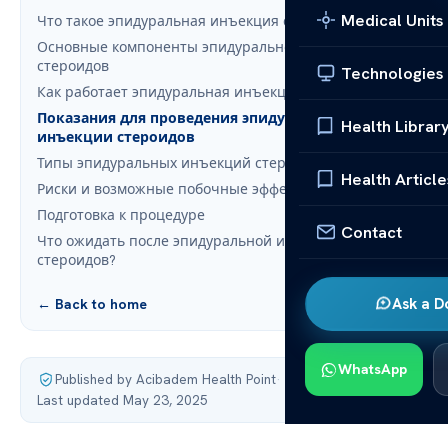
Medical Units
Что такое эпидуральная инъекция стероидов?
Основные компоненты эпидуральной инъекции
стероидов
Technologies
Как работает эпидуральная инъекция стероидов?
Показания для проведения эпидуральной
Health Librar
инъекции стероидов
Типы эпидуральных инъекций стероидов
Health Article
Риски и возможные побочные эффекты
Подготовка к процедуре
Contact
Что ожидать после эпидуральной инъекции
стероидов?
Ask a D
← Back to home
WhatsApp
Published by Acibadem Health Point
·
Last updated May 23, 2025