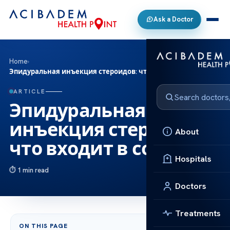
Ask a Doctor
Home
›
Эпидуральная инъекция стероидов: что входит в состав
ARTICLE
Эпидуральная
инъекция стероидов:
About
что входит в состав
Hospitals
1 min read
Doctors
Treatments
ON THIS PAGE