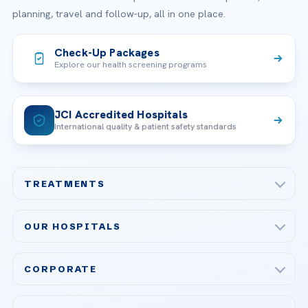
planning, travel and follow-up, all in one place.
Check-Up Packages
Explore our health screening programs
JCI Accredited Hospitals
International quality & patient safety standards
TREATMENTS
Check-up & Preventive Medicine
OUR HOSPITALS
Plastic, Reconstructive Surgery
Acibadem Maslak Hospital
Bariatric & Metabolic Surgery
CORPORATE
Acibadem Altunizade Hospital
Cardiovascular Surgery
About Us