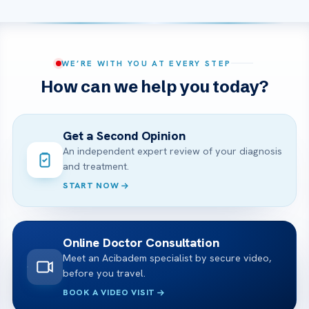
WE’RE WITH YOU AT EVERY STEP
How can we help you today?
Get a Second Opinion
An independent expert review of your diagnosis
and treatment.
START NOW
Online Doctor Consultation
Meet an Acibadem specialist by secure video,
before you travel.
BOOK A VIDEO VISIT