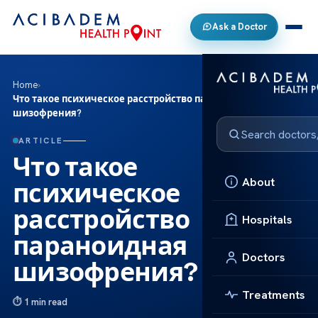
Ask a Doctor
Home
›
Что такое психическое расстройство параноидная
шизофрения?
ARTICLE
Что такое
About
психическое
расстройство
Hospitals
параноидная
Doctors
шизофрения?
Treatments
1 min read