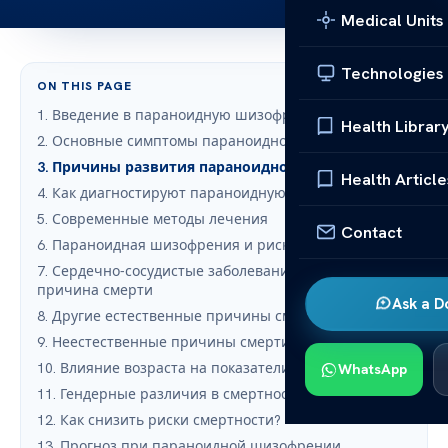
Medical Units
Technologies
ON THIS PAGE
1. Введение в параноидную шизофрению
Health Librar
2. Основные симптомы параноидной шизофрении
3. Причины развития параноидной шизофрении
Health Article
4. Как диагностируют параноидную шизофрению?
5. Современные методы лечения
Contact
6. Параноидная шизофрения и риск смертности
7. Сердечно-сосудистые заболевания как ведущая
причина смерти
Ask a D
8. Другие естественные причины смерти
9. Неестественные причины смерти
10. Влияние возраста на показатели смертности
WhatsApp
11. Гендерные различия в смертности
12. Как снизить риски смертности?
13. Прогноз при параноидной шизофрении