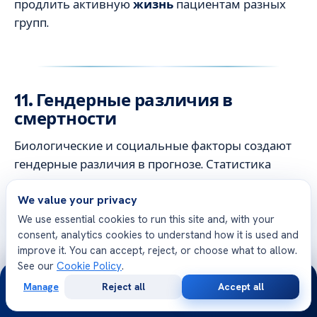
продлить активную
жизнь
пациентам разных
групп.
11. Гендерные различия в
смертности
Биологические и социальные факторы создают
гендерные различия в прогнозе. Статистика
показывает разную картину для
мужчин
и
We value your privacy
женщин
с психическими расстройствами. Эти
данные важны для персонализированного
We use essential cookies to run this site and, with your
consent, analytics cookies to understand how it is used and
подхода к лечению.
improve it. You can accept, reject, or choose what to allow.
See our
Cookie Policy
.
24/7
Показатели среди мужчин
Manage
Reject all
Accept all
Мужчины
умирают на 5-7 лет раньше. Высокий
Free
Second
WhatsApp
Call Now
Consultation
Opinion
уровень тестостерона повышает
риск