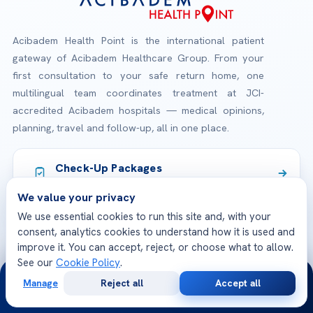
Acibadem Health Point is the international patient
gateway of Acibadem Healthcare Group. From your
first consultation to your safe return home, one
multilingual team coordinates treatment at JCI-
accredited Acibadem hospitals — medical opinions,
planning, travel and follow-up, all in one place.
Check-Up Packages
Explore our health screening programs
We value your privacy
We use essential cookies to run this site and, with your
JCI Accredited Hospitals
consent, analytics cookies to understand how it is used and
International quality & patient safety standards
improve it. You can accept, reject, or choose what to allow.
See our
Cookie Policy
.
24/7
Manage
Reject all
Accept all
Free
Second
WhatsApp
Call Now
Consultation
Opinion
TREATMENTS