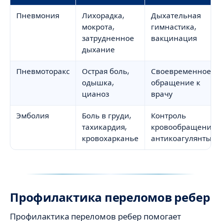
Пневмония
Лихорадка,
Дыхательная
мокрота,
гимнастика,
затрудненное
вакцинация
дыхание
Пневмоторакс
Острая боль,
Своевременное
одышка,
обращение к
цианоз
врачу
Эмболия
Боль в груди,
Контроль
тахикардия,
кровообращения,
кровохарканье
антикоагулянты
Профилактика переломов ребер
Профилактика переломов ребер помогает