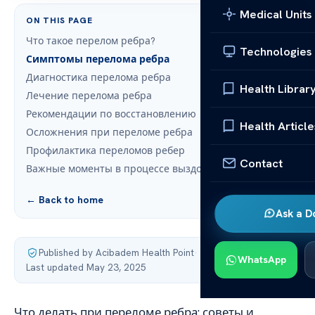
Medical Units
ON THIS PAGE
Что такое перелом ребра?
Technologies
Симптомы перелома ребра
Диагностика перелома ребра
Health Librar
Лечение перелома ребра
Рекомендации по восстановлению
Health Article
Осложнения при переломе ребра
Профилактика переломов ребер
Contact
Важные моменты в процессе выздоровления
← Back to home
Ask a D
Published by Acibadem Health Point
·
WhatsApp
Last updated May 23, 2025
Что делать при переломе ребра: советы и