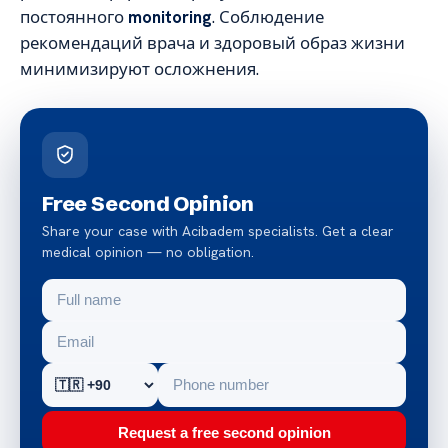
постоянного
monitoring
. Соблюдение
рекомендаций врача и здоровый образ жизни
минимизируют осложнения.
Free Second Opinion
Share your case with Acibadem specialists. Get a clear
medical opinion — no obligation.
Request a free second opinion