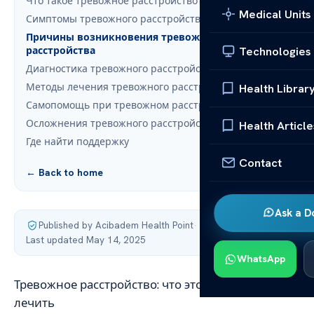
Что такое тревожное расстройство?
Medical Units
Симптомы тревожного расстройства
Причины возникновения тревожного
Technologies
расстройства
Диагностика тревожного расстройства
Методы лечения тревожного расстройства
Health Librar
Самопомощь при тревожном расстройстве
Осложнения тревожного расстройства
Health Article
Где найти поддержку
Contact
← Back to home
Ask a D
Published by Acibadem Health Point
·
Last updated May 14, 2025
WhatsApp
Тревожное расстройство: что это такое и как
лечить