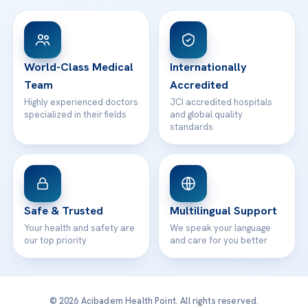
View All Hospitals
Patient Rights
WhatsApp Support
24/7 Assistance
Contact
World-Class Medical
Internationally
Team
Accredited
Highly experienced doctors
JCI accredited hospitals
specialized in their fields
and global quality
standards
Safe & Trusted
Multilingual Support
Your health and safety are
We speak your language
our top priority
and care for you better
© 2026 Acibadem Health Point. All rights reserved.