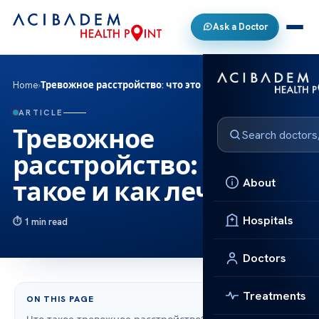
Ask a Doctor
Home
›
Тревожное расстройство: что это такое и как лечить
ARTICLE
Тревожное
расстройство: что это
About
такое и как лечить
Hospitals
1 min read
Doctors
Treatments
ON THIS PAGE