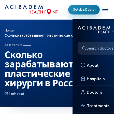
Ask a Doctor
Home
›
Сколько зарабатывают пластические хирурги в России?
ARTICLE
Сколько
зарабатывают
About
пластические
Hospitals
хирурги в России?
Doctors
1 min read
Treatments