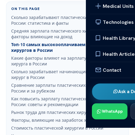
Medical Units
ON THIS PAGE
Сколько зарабатывают пластические хирурги в
Technologies
России: статистика и факты
Средняя зарплата пластического хирурга в России:
факторы влияющие на доход
Health Librar
Топ-10 самых высокооплачиваемых пластических
хирургов в России
Health Article
Какие факторы влияют на зарплату пластического
хирурга в России
Contact
Сколько зарабатывает начинающий пластический
хирург в России
Сравнение зарплаты пластических хирургов в
России и за рубежом
Ask a D
Как повысить зарплату пластического хирурга в
России: советы и рекомендации
WhatsApp
Рынок труда для пластических хирургов в России
Факторы, влияющие на заработок хирургов
Стоимость пластической хирургии в России