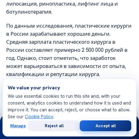
липосакция, ринопластика, лифтинг лица и
ботулинотерапия.
По данным исследования, пластические хирурги
в России зарабатывают хорошие деньги.
Средняя зарплата пластического хирурга в
России составляет примерно 2 500 000 рублей в
год. Однако, стоит отметить, что заработок
может варьироваться в зависимости от опыта,
квалификации и репутации хирурга.
We value your privacy
Сколько зарабатывают пластические
хирурги в России
We use essential cookies to run this site and, with your
consent, analytics cookies to understand how it is used and
improve it. You can accept, reject, or choose what to allow.
See our
Cookie Policy
.
24/7
Manage
Reject all
Accept all
Как выбрать пластического
Free
Second
WhatsApp
Call Now
Consultation
Opinion
хирурга в России