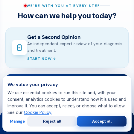
WE’RE WITH YOU AT EVERY STEP
How can we help you today?
Get a Second Opinion
An independent expert review of your diagnosis
and treatment.
START NOW
Online Doctor Consultation
We value your privacy
Meet an Acibadem specialist by secure video,
We use essential cookies to run this site and, with your
before you travel.
consent, analytics cookies to understand how it is used and
BOOK A VIDEO VISIT
improve it. You can accept, reject, or choose what to allow.
See our
Cookie Policy
.
24/7
Manage
Reject all
Accept all
Free
Second
WhatsApp
Call Now
Consultation
Opinion
Free Medical Consultation