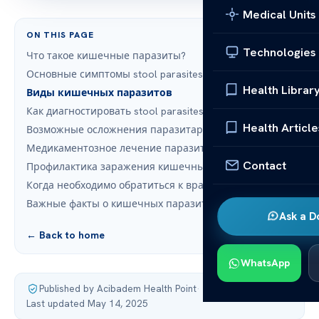
Medical Units
ON THIS PAGE
Technologies
Что такое кишечные паразиты?
Основные симптомы stool parasites у взрослых
Health Librar
Виды кишечных паразитов
Как диагностировать stool parasites?
Health Article
Возможные осложнения паразитарных инфекций
Медикаментозное лечение паразитарных инфекций
Contact
Профилактика заражения кишечными паразитами
Когда необходимо обратиться к врачу?
Важные факты о кишечных паразитах
Ask a D
← Back to home
WhatsApp
Published by Acibadem Health Point
·
Last updated May 14, 2025