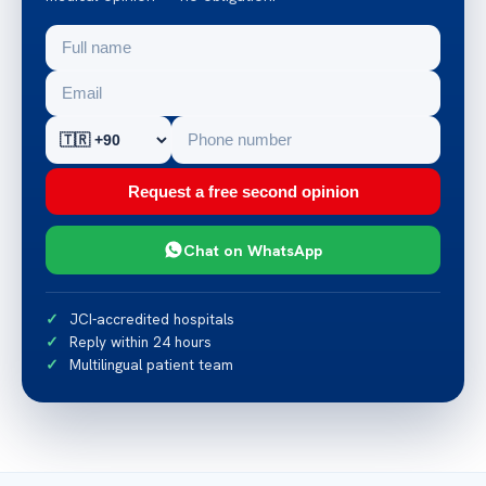
Request a free second opinion
Chat on WhatsApp
JCI-accredited hospitals
Reply within 24 hours
Multilingual patient team