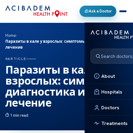
Ask a Doctor
Home
›
Паразиты в кале у взрослых: симптомы, диагностика и
лечение
ARTICLE
Паразиты в кале у
About
взрослых: симптомы,
диагностика и
Hospitals
лечение
Doctors
1 min read
Treatments