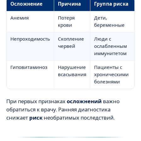
Осложнение
Причина
Группа риска
Анемия
Потеря
Дети,
крови
беременные
Непроходимость
Скопление
Люди с
червей
ослабленным
иммунитетом
Гиповитаминоз
Нарушение
Пациенты с
всасывания
хроническими
болезнями
При первых признаках
осложнений
важно
обратиться к врачу. Ранняя диагностика
снижает
риск
необратимых последствий.