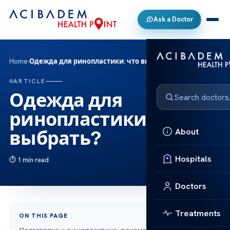
Ask a Doctor
Home
›
Одежда для ринопластики: что выбрать?
ARTICLE
Одежда для
ринопластики: что
About
выбрать?
Hospitals
1 min read
Doctors
Treatments
ON THIS PAGE