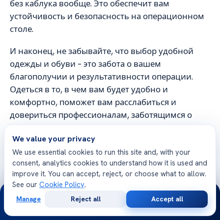
без каблука вообще. Это обеспечит вам
устойчивость и безопасность на операционном
столе.
И наконец, не забывайте, что выбор удобной
одежды и обуви – это забота о вашем
благополучии и результативности операции.
Одеться в то, в чем вам будет удобно и
комфортно, поможет вам расслабиться и
довериться профессионалам, заботящимся о
вашем здоровье.
We value your privacy
We use essential cookies to run this site and, with your
consent, analytics cookies to understand how it is used and
improve it. You can accept, reject, or choose what to allow.
Заключение
See our
Cookie Policy
.
24/7
Manage
Reject all
Accept all
Важный аспект подготовки к операции по
Free
Second
WhatsApp
Call Now
Consultation
Opinion
ринопластике – это выбор правильной одежды и