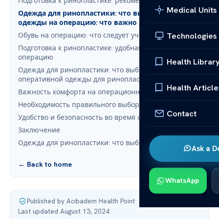
Подготовка к ринопластике: рекомендации и советы
Medical Units
Одежда для ринопластики: что выбрать?: Выбор
одежды на операцию: что важно знать
Technologies
Обувь на операцию: что следует учесть
Подготовка к ринопластике: удобная одежда на
операцию
Health Librar
Одежда для ринопластики: что выбрать?: Выбор
оперативной одежды для ринопластики
Health Article
Важность комфорта на операционном столе
Необходимость правильного выбора одежды
Contact
Удобство и безопасность во время операции
Заключение
Одежда для ринопластики: что выбрать?: FAQ
Ask a D
← Back to home
WhatsApp
Published by Acibadem Health Point
·
Last updated August 13, 2024