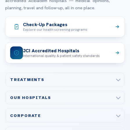
accredited Acibadem hospitals — medical opinions,
planning, travel and follow-up, all in one place.
Check-Up Packages
Explore our health screening programs
JCI Accredited Hospitals
International quality & patient safety standards
TREATMENTS
Check-up & Preventive Medicine
OUR HOSPITALS
Plastic, Reconstructive Surgery
Acibadem Maslak Hospital
Bariatric & Metabolic Surgery
CORPORATE
Acibadem Altunizade Hospital
Cardiovascular Surgery
About Us