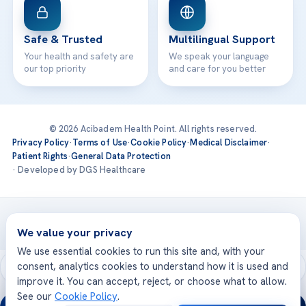
Safe & Trusted
Multilingual Support
Your health and safety are
We speak your language
our top priority
and care for you better
© 2026 Acibadem Health Point. All rights reserved.
Privacy Policy
·
Terms of Use
·
Cookie Policy
·
Medical Disclaimer
·
Patient Rights
·
General Data Protection
· Developed by DGS Healthcare
Treatments are delivered at our JCI-accredited hospitals —
Acıbadem International
We value your privacy
We use essential cookies to run this site and, with your
consent, analytics cookies to understand how it is used and
improve it. You can accept, reject, or choose what to allow.
See our
Cookie Policy
.
24/7