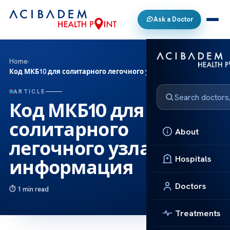
Ask a Doctor
Home
›
Код МКБ10 для солитарного легочного узла: информация
ARTICLE
Код МКБ10 для
солитарного
About
легочного узла:
Hospitals
информация
Doctors
1 min read
Treatments