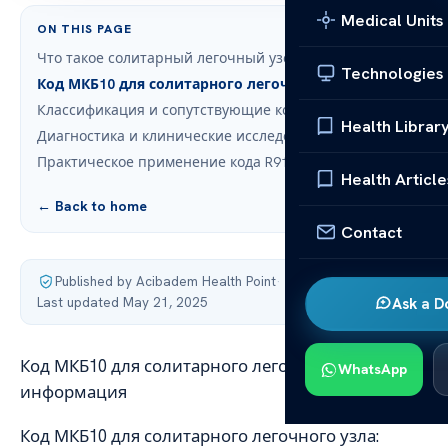
Medical Units
ON THIS PAGE
Что такое солитарный легочный узел?
Technologies
Код МКБ10 для солитарного легочного узла: R91.1
Классификация и сопутствующие коды
Health Librar
Диагностика и клинические исследования
Практическое применение кода R91.1
Health Article
← Back to home
Contact
Published by Acibadem Health Point
·
Last updated May 21, 2025
Ask a D
Код МКБ10 для солитарного легочного узла:
WhatsApp
информация
Код МКБ10 для солитарного легочного узла: