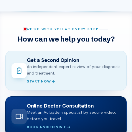
WE’RE WITH YOU AT EVERY STEP
How can we help you today?
Get a Second Opinion
An independent expert review of your diagnosis
and treatment.
START NOW
Online Doctor Consultation
Meet an Acibadem specialist by secure video,
before you travel.
BOOK A VIDEO VISIT