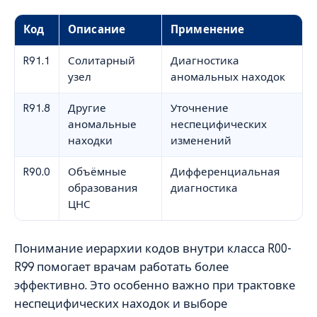
Код
Описание
Применение
R91.1
Солитарный
Диагностика
узел
аномальных находок
R91.8
Другие
Уточнение
аномальные
неспецифических
находки
изменений
R90.0
Объёмные
Дифференциальная
образования
диагностика
ЦНС
Понимание иерархии кодов внутри класса R00-
R99 помогает врачам работать более
эффективно. Это особенно важно при трактовке
неспецифических находок и выборе