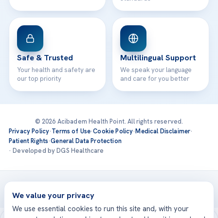
Safe & Trusted
Multilingual Support
Your health and safety are
We speak your language
our top priority
and care for you better
© 2026 Acibadem Health Point. All rights reserved.
Privacy Policy
·
Terms of Use
·
Cookie Policy
·
Medical Disclaimer
·
Patient Rights
·
General Data Protection
· Developed by DGS Healthcare
Treatments are delivered at our JCI-accredited hospitals —
Acıbadem International
We value your privacy
We use essential cookies to run this site and, with your