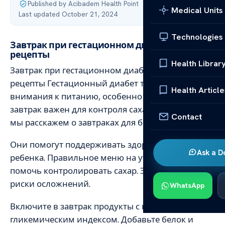
Published by Acibadem Health Point
·
Medical Units
Last updated October 21, 2024
Technologies
Завтрак при гестационном диабете: идеи и
рецепты
Health Librar
Завтрак при гестационном диабете: идеи и
рецепты Гестационный диабет требует
Health Article
внимания к питанию, особенно утром. Утренний
завтрак важен для контроля сахара. В этой статье
Contact
мы расскажем о завтраках для беременных.
Они помогут поддерживать здоровье матери и
Ask a D
ребенка. Правильное меню на утро может
помочь контролировать сахар. Это снижает
риски осложнений.
WhatsApp
Включите в завтрак продукты с низким
гликемическим индексом. Добавьте белок и