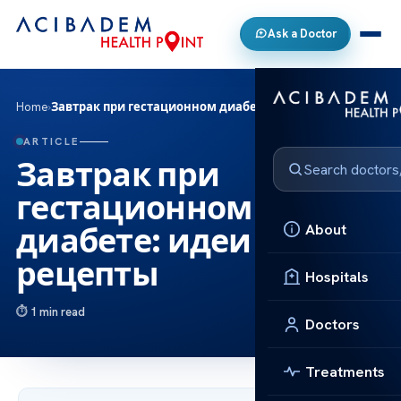
Ask a Doctor
Home
›
Завтрак при гестационном диабете: идеи и рецепты
ARTICLE
Завтрак при
гестационном
About
диабете: идеи и
рецепты
Hospitals
1 min read
Doctors
Treatments