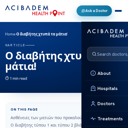
Ask a Doctor
Home
›
Ο διαβήτης χτυπά τα μάτια!
ARTICLE
Ο διαβήτης χτυπά τα
μάτια!
About
1 min read
Hospitals
Doctors
ON THIS PAGE
Ασθένειες των ματιών που προκαλούνται από διαβήτη
Treatments
Ο διαβήτης τύπου 1 και τύπου 2 βλάπτουν τον