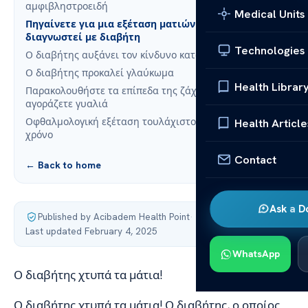
αμφιβληστροειδή
Medical Units
Πηγαίνετε για μια εξέταση ματιών μόλις
διαγνωστεί με διαβήτη
Technologies
Ο διαβήτης αυξάνει τον κίνδυνο καταρράκτη
Ο διαβήτης προκαλεί γλαύκωμα
Health Librar
Παρακολουθήστε τα επίπεδα της ζάχαρης σας όταν
αγοράζετε γυαλιά
Οφθαλμολογική εξέταση τουλάχιστον μία φορά το
Health Article
χρόνο
Contact
← Back to home
Ask a D
Published by Acibadem Health Point
·
Last updated February 4, 2025
WhatsApp
Ο διαβήτης χτυπά τα μάτια!
Ο διαβήτης χτυπά τα μάτια! Ο διαβήτης, ο οποίος