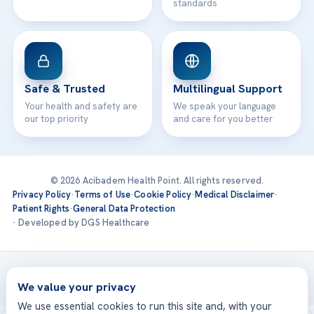
standards
Safe & Trusted
Multilingual Support
Your health and safety are
We speak your language
our top priority
and care for you better
© 2026 Acibadem Health Point. All rights reserved.
Privacy Policy
·
Terms of Use
·
Cookie Policy
·
Medical Disclaimer
·
Patient Rights
·
General Data Protection
· Developed by DGS Healthcare
Treatments are delivered at our JCI-accredited hospitals —
Acıbadem International
We value your privacy
We use essential cookies to run this site and, with your