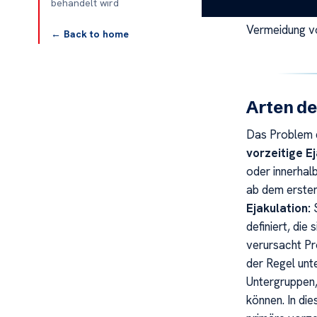
behandelt wird
können und di
Vermeidung v
← Back to home
Arten de
Das Problem d
vorzeitige E
oder innerhalb
ab dem erste
Ejakulation:
definiert, die
verursacht Pr
der Regel unte
Untergruppen, 
können. In die