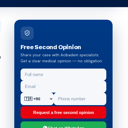
Free Second Opinion
Share your case with Acibadem specialists.
n
Get a clear medical opinion — no obligation.
Request a free second opinion
s
Chat on WhatsApp