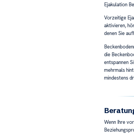
Ejakulation B
Vorzeitige Ej
aktivieren, hö
denen Sie aufh
Beckenbodenmu
die Beckenbod
entspannen Si
mehrmals hint
mindestens dr
Beratun
Wenn Ihre vor
Beziehungspro