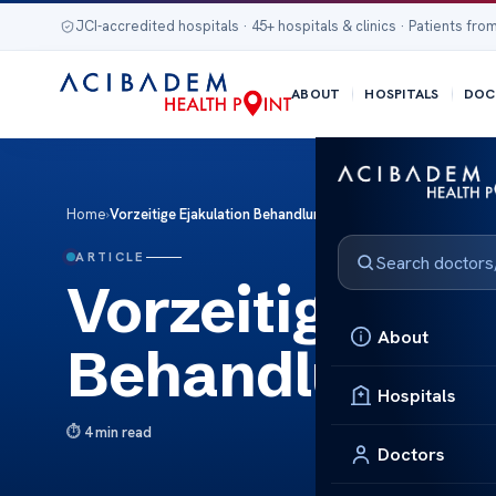
JCI-accredited hospitals · 45+ hospitals & clinics · Patients from
ABOUT
HOSPITALS
DOC
Home
›
Vorzeitige Ejakulation Behandlung
ARTICLE
Vorzeitige Eja
About
Behandlung
Hospitals
4 min read
Doctors