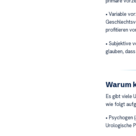
primäre vorzei
• Variable vor
Geschlechtsve
profitieren vo
• Subjektive vo
glauben, dass 
Warum ko
Es gibt viele
wie folgt aufg
• Psychogen (
Urologische 