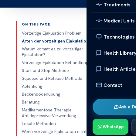
Treatments
Medical Units
ON THIS PAGE
Published 
Vorzeitige Ejakulation Problem
Technologies
Arten der vorzeitigen Ejakulation
Vorzeitige Ej
Warum kommt es zu vorzeitiger
Health Librar
Ejakulation?
Vorzeitige Ej
Vorzeitige Ejakulation Behandlung
auf Ihre Frage
Health Article
Start und Stop Methode
und wie man v
Squeeze und Release Methode
Contact
Ablenkung
Vorzeiti
Beckenbodenübung
Vorzeitige Eja
Beratung
Ask a D
Geschlechtsve
Medikamentöse Therapie
Antidepressiva Verwendung
immer oder me
Lokale Methoden
männlichen Gen
WhatsApp
Wenn vorzeitige Ejakulation nicht
Problem, die 