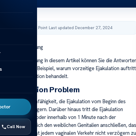
by Acibadem Health Point
·
Last updated December 27, 2024
akulation Behandlung
y
akulation Behandlung In diesem Artikel können Sie die Antworte
n lesen, wie zum Beispiel, warum vorzeitige Ejakulation auftritt
s
orzeitige Ejakulation behandelt.
ge Ejakulation Problem
kulation ist die Unfähigkeit, die Ejakulation vom Beginn des
octor
rkehrs zu verzögern. Darüber hinaus tritt die Ejakulation
istens kurz vor oder innerhalb von 1 Minute nach der
italien auf, die sich den weiblichen Genitalien anschließen, da
Call Now
Ejakulation bei fast jedem vaginalen Verkehr nicht verzögern zu