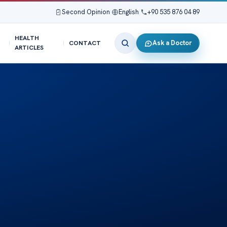
Second Opinion
|
English
|
+90 535 876 04 89
HEALTH
Ask a Doctor
CONTACT
ARTICLES