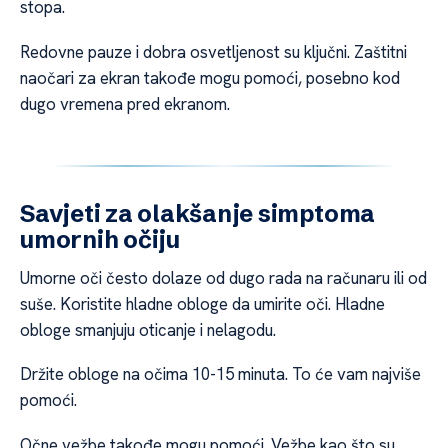
stopa.
Redovne pauze i dobra osvetljenost su ključni. Zaštitni
naočari za ekran takođe mogu pomoći, posebno kod
dugo vremena pred ekranom.
Savjeti za olakšanje simptoma
umornih očiju
Umorne oči često dolaze od dugo rada na računaru ili od
suše. Koristite hladne obloge da umirite oči. Hladne
obloge smanjuju oticanje i nelagodu.
Držite obloge na očima 10-15 minuta. To će vam najviše
pomoći.
Očne vežbe takođe mogu pomoći. Vežbe kao što su