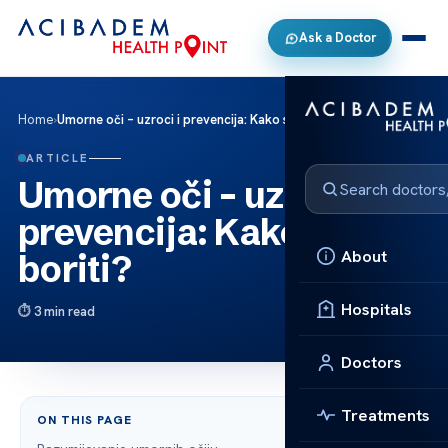
Ask a Doctor
Home
›
Umorne oči – uzroci i prevencija: Kako se boriti?
ARTICLE
Umorne oči – uzroci i
prevencija: Kako se
About
boriti?
Hospitals
3 min read
Doctors
Treatments
ON THIS PAGE