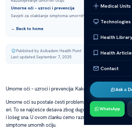
Razumijevanje umornih očiju
Medical Units
Umorne oči – uzroci i prevencija
Savjeti za olakšanje simptoma umornih očiju
Technologies
← Back to home
Health Librar
Published by Acibadem Health Point
·
Health Article
Last updated September 7, 2025
Contact
Umorne oči – uzroci i prevencija: Kako se boriti?
Ask a D
Umorne oči su postale česti problem u našoj digitalnoj
WhatsApp
eri. To se najčešće dešava zbog dugo korišćenja uređaja
i lošeg sna. U ovom članku ćemo razmotriti uzroke i
simptome umornih očiju.