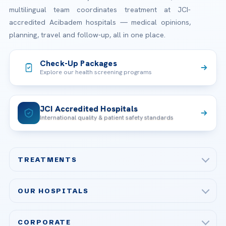
multilingual team coordinates treatment at JCI-
accredited Acibadem hospitals — medical opinions,
planning, travel and follow-up, all in one place.
Check-Up Packages
Explore our health screening programs
JCI Accredited Hospitals
International quality & patient safety standards
TREATMENTS
Check-up & Preventive Medicine
OUR HOSPITALS
Plastic, Reconstructive Surgery
Acibadem Maslak Hospital
Bariatric & Metabolic Surgery
CORPORATE