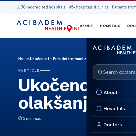
JCI-accredited hospitals · 45+ hospitals & clinics · Patients from
ABOUT
HOSPITALS
DOC
Home
›
Ukočenost – Prirodni tretmani za olakšanje
ARTICLE
Ukočenost – Pr
About
olakšanje
Hospitals
3 min read
Doctors