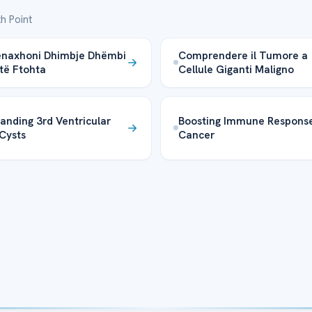
h Point
enaxhoni Dhimbje Dhëmbi
Comprendere il Tumore a
 të Ftohta
Cellule Giganti Maligno
anding 3rd Ventricular
Boosting Immune Response
 Cysts
Cancer