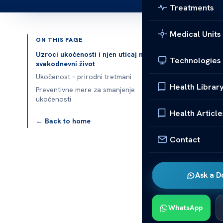
Treatments
Medical Units
ON THIS PAGE
Published 
Uzroci ukočenosti i njen uticaj na
Technologies
svakodnevni život
Ukočenost – prirodni tretmani
Health Librar
Preventivne mere za smanjenje
Ukočenost – P
ukočenosti
Health Article
Ukočenost miš
← Back to home
Razni uzroci,
Contact
Mnogi traže p
Prirodni tretm
Ask a D
nude mogućnos
biljnim tretma
WhatsApp
Uzroci u