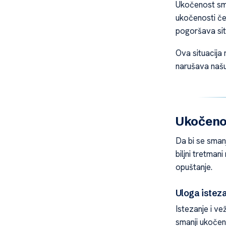
Ukočenost sma
ukočenosti čes
pogoršava situ
Ova situacij
narušava našu
Ukočenos
Da bi se smanj
biljni tretma
opuštanje.
Uloga isteza
Istezanje i ve
smanji ukočeno