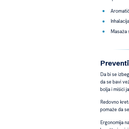
Aromatič
Inhalacij
Masaža s
Preventi
Da bi se izbeg
da se bavi ve
bolja i mišići 
Redovno kretan
pomaže da se
Ergonomija na