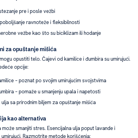
stezanje pre i posle vežbi
oboljšanje ravnoteže i fleksibilnosti
erobne vežbe kao što su biciklizam ili hodanje
ani za opuštanje mišića
i mogu opustiti telo. Čajevi od kamilice i đumbira su umirujući.
edeće opcije:
amilice – poznat po svojim umirujućim svojstvima
umbira – pomaže u smanjenju upala i napetosti
ulja sa prirodnim biljem za opuštanje mišića
ja kao alternativa
može smanjiti stres. Esencijalna ulja poput lavande i
u umirujući. Razmotrite metode korišćenja: