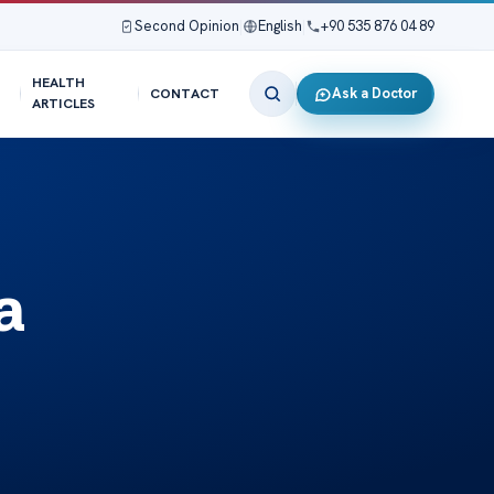
Second Opinion
|
English
|
+90 535 876 04 89
HEALTH
Ask a Doctor
CONTACT
ARTICLES
a