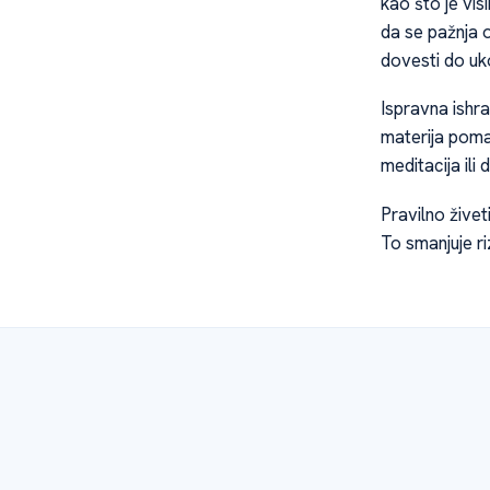
kao što je vi
da se pažnja o
dovesti do uk
Ispravna ishra
materija poma
meditacija ili
Pravilno živet
To smanjuje ri