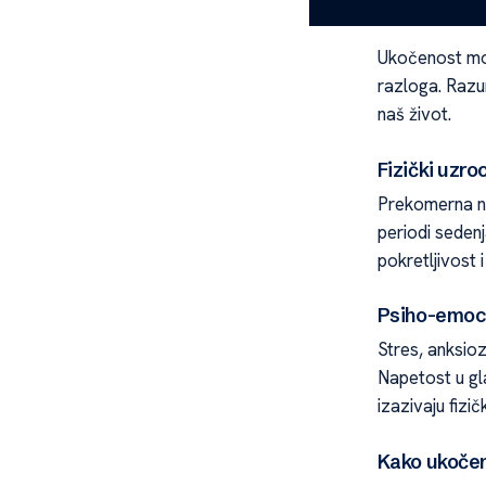
život
Ukočenost može
razloga. Raz
naš život.
Fizički uzro
Prekomerna na
periodi sedenj
pokretljivost 
Psiho-emoci
Stres, anksio
Napetost u gl
izazivaju fizi
Kako ukočeno