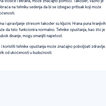
sina stolice i ekrana, može značajno pomoći. Također, važno je
braća na tehniku sedenja da bi se izbegao pritisak koji može
očenosti.
na i upravljanje stresom također su ključni. Hrana puna hranjivih
že da telo funkcionira normalno. Tehnike opuštanja, kao što je
 dubok disanje, mogu smanjiti napetost.
i i koristiti tehnike opuštanja može značajno poboljšati zdravlje.
zik od ukočenosti u budućnosti.