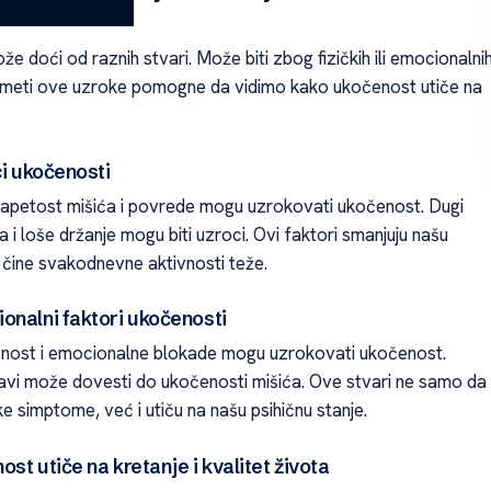
 doći od raznih stvari. Može biti zbog fizičkih ili emocionalni
umeti ove uzroke pomogne da vidimo kako ukočenost utiče na
ci ukočenosti
petost mišića i povrede mogu uzrokovati ukočenost. Dugi
a i loše držanje mogu biti uzroci. Ovi faktori smanjuju našu
i čine svakodnevne aktivnosti teže.
onalni faktori ukočenosti
znost i emocionalne blokade mogu uzrokovati ukočenost.
avi može dovesti do ukočenosti mišića. Ove stvari ne samo da
čke simptome, već i utiču na našu psihičnu stanje.
st utiče na kretanje i kvalitet života