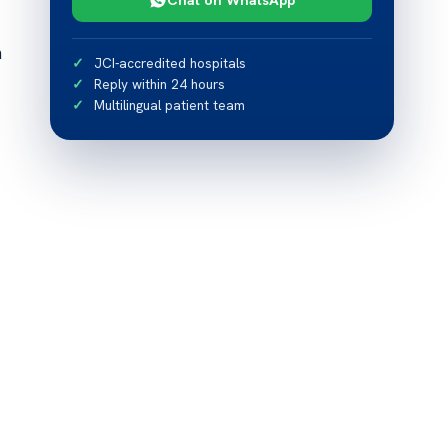
h
JCI-accredited hospitals
Reply within 24 hours
Multilingual patient team