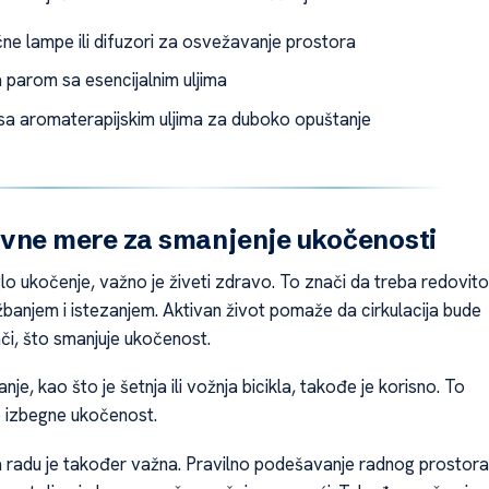
ne lampe ili difuzori za osvežavanje prostora
a parom sa esencijalnim uljima
a aromaterapijskim uljima za duboko opuštanje
vne mere za smanjenje ukočenosti
lo ukočenje, važno je živeti zdravo. To znači da treba redovito
žbanjem i istezanjem. Aktivan život pomaže da cirkulacija bude
jači, što smanjuje ukočenost.
je, kao što je šetnja ili vožnja bicikla, takođe je korisno. To
 izbegne ukočenost.
 radu je također važna. Pravilno podešavanje radnog prostora