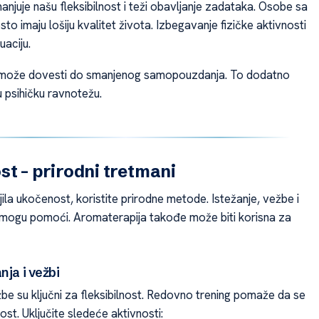
njuje našu fleksibilnost i teži obavljanje zadataka. Osobe sa
to imaju lošiju kvalitet života. Izbegavanje fizičke aktivnosti
aciju.
a može dovesti do smanjenog samopouzdanja. To dodatno
 psihičku ravnotežu.
t – prirodni tretmani
ila ukočenost, koristite prirodne metode. Istežanje, vežbe i
ni mogu pomoći. Aromaterapija takođe može biti korisna za
nja i vežbi
žbe su ključni za fleksibilnost. Redovno trening pomaže da se
st. Uključite sledeće aktivnosti: