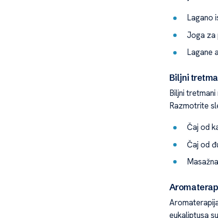
Lagano i
Joga za p
Lagane a
Biljni tretm
Biljni tretman
Razmotrite sl
Čaj od k
Čaj od đ
Masažna 
Aromaterapi
Aromaterapija 
eukaliptusa s