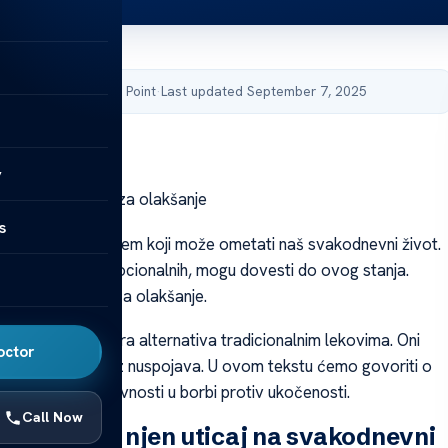
by Acibadem Health Point
·
Last updated September 7, 2025
y
rirodni tretmani za olakšanje
s
ića je čest problem koji može ometati naš svakodnevni život.
 od fizičkih do emocionalnih, mogu dovesti do ovog stanja.
rirodne metode za olakšanje.
ani mogu biti dobra alternativa tradicionalnim lekovima. Oni
octor
t opuštanja bez nuspojava. U ovom tekstu ćemo govoriti o
nima i fizičkoj aktivnosti u borbi protiv ukočenosti.
Call Now
kočenosti i njen uticaj na svakodnevni