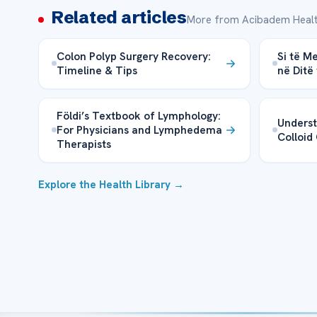
Related articles
More from Acibadem Healt
Colon Polyp Surgery Recovery:
Si të M
Timeline & Tips
në Ditë
Földi’s Textbook of Lymphology:
Underst
For Physicians and Lymphedema
Colloid
Therapists
Explore the Health Library →