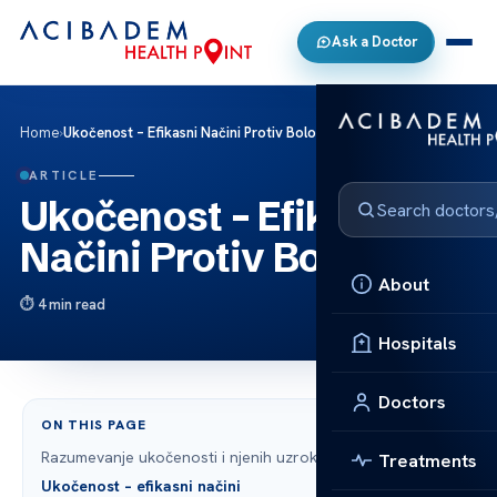
Ask a Doctor
Home
›
Ukočenost – Efikasni Načini Protiv Bolova
ARTICLE
Ukočenost – Efikasni
Načini Protiv Bolova
About
4 min read
Hospitals
Doctors
ON THIS PAGE
Razumevanje ukočenosti i njenih uzroka
Treatments
Ukočenost – efikasni načini