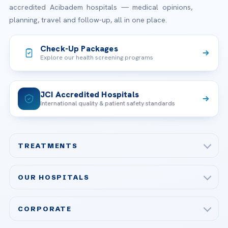
accredited Acibadem hospitals — medical opinions,
planning, travel and follow-up, all in one place.
Check-Up Packages
Explore our health screening programs
JCI Accredited Hospitals
International quality & patient safety standards
TREATMENTS
Check-up & Preventive Medicine
OUR HOSPITALS
Plastic, Reconstructive Surgery
Acibadem Maslak Hospital
Bariatric & Metabolic Surgery
CORPORATE
Acibadem Altunizade Hospital
Cardiovascular Surgery