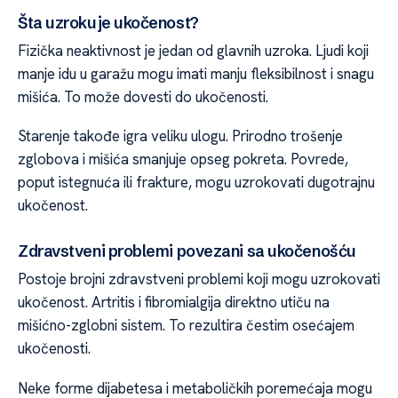
Šta uzrokuje ukočenost?
Fizička neaktivnost je jedan od glavnih uzroka. Ljudi koji
manje idu u garažu mogu imati manju fleksibilnost i snagu
mišića. To može dovesti do ukočenosti.
Starenje takođe igra veliku ulogu. Prirodno trošenje
zglobova i mišića smanjuje opseg pokreta. Povrede,
poput istegnuća ili frakture, mogu uzrokovati dugotrajnu
ukočenost.
Zdravstveni problemi povezani sa ukočenošću
Postoje brojni zdravstveni problemi koji mogu uzrokovati
ukočenost. Artritis i fibromialgija direktno utiču na
mišićno-zglobni sistem. To rezultira čestim osećajem
ukočenosti.
Neke forme dijabetesa i metaboličkih poremećaja mogu