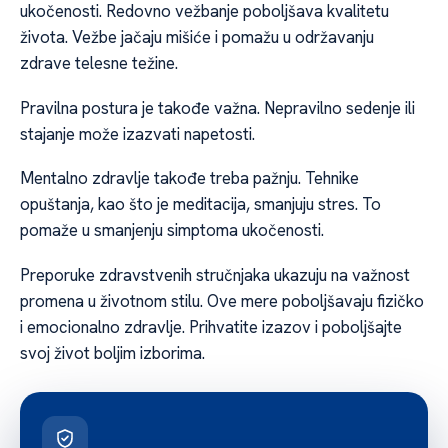
ukočenosti. Redovno vežbanje poboljšava kvalitetu
života. Vežbe jačaju mišiće i pomažu u održavanju
zdrave telesne težine.
Pravilna postura je takođe važna. Nepravilno sedenje ili
stajanje može izazvati napetosti.
Mentalno zdravlje takođe treba pažnju. Tehnike
opuštanja, kao što je meditacija, smanjuju stres. To
pomaže u smanjenju simptoma ukočenosti.
Preporuke zdravstvenih stručnjaka ukazuju na važnost
promena u životnom stilu. Ove mere poboljšavaju fizičko
i emocionalno zdravlje. Prihvatite izazov i poboljšajte
svoj život boljim izborima.