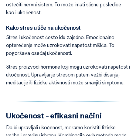
oštećiti nervni sistem. To može imati slične posledice
kao i ukočenost.
Kako stres utiče na ukočenost
Stres i ukočenost često idu zajedno. Emocionalno
opterećenje može uzrokovati napetost mišića. To
pogoršava osećaj ukočenosti.
Stres proizvodi hormone koji mogu uzrokovati napetost i
ukočenost. Upravljanje stresom putem vežbi disanja,
meditacije ili fizičke aktivnosti može smanjiti simptome.
Ukočenost – efikasni načini
Da bi upravljali ukočenost, moramo koristiti fizičke
vežbe i pravilnu ishranu. Kombinacija ovih metoda može