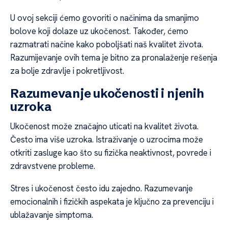
U ovoj sekciji ćemo govoriti o načinima da smanjimo
bolove koji dolaze uz ukočenost. Također, ćemo
razmatrati načine kako poboljšati naš kvalitet života.
Razumijevanje ovih tema je bitno za pronalaženje rešenja
za bolje zdravlje i pokretljivost.
Razumevanje ukočenosti i njenih
uzroka
Ukočenost može značajno uticati na kvalitet života.
Često ima više uzroka. Istraživanje o uzrocima može
otkriti zasluge kao što su fizička neaktivnost, povrede i
zdravstvene probleme.
Stres i ukočenost često idu zajedno. Razumevanje
emocionalnih i fizičkih aspekata je ključno za prevenciju i
ublažavanje simptoma.