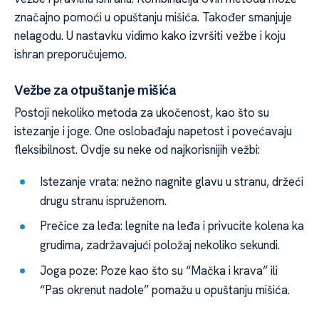
značajno pomoći u opuštanju mišića. Također smanjuje
nelagodu. U nastavku vidimo kako izvršiti vežbe i koju
ishran preporučujemo.
Vežbe za otpuštanje mišića
Postoji nekoliko metoda za ukočenost, kao što su
istezanje i joge. One oslobađaju napetost i povećavaju
fleksibilnost. Ovdje su neke od najkorisnijih vežbi:
Istezanje vrata: nežno nagnite glavu u stranu, držeći
drugu stranu ispruženom.
Prečice za leđa: legnite na leđa i privucite kolena ka
grudima, zadržavajući položaj nekoliko sekundi.
Joga poze: Poze kao što su “Mačka i krava” ili
“Pas okrenut nadole” pomažu u opuštanju mišića.