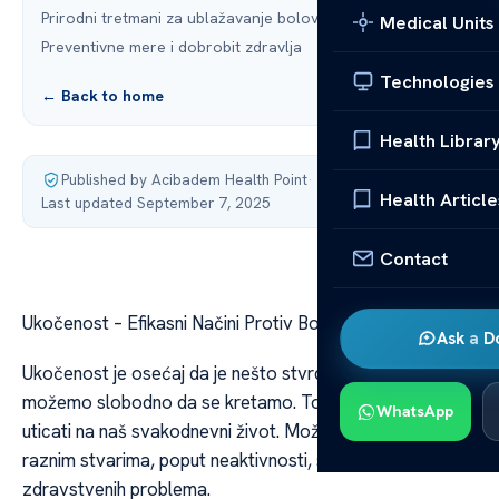
Prirodni tretmani za ublažavanje bolova
Medical Units
Preventivne mere i dobrobit zdravlja
Technologies
← Back to home
Health Librar
Published by Acibadem Health Point
·
Health Article
Last updated September 7, 2025
Contact
Ukočenost – Efikasni Načini Protiv Bolova
Ask a D
Ukočenost je osećaj da je nešto stvrdnuto i da ne
možemo slobodno da se kretamo. To može značajno
WhatsApp
uticati na naš svakodnevni život. Može biti uzrokovan
raznim stvarima, poput neaktivnosti, stresa ili
zdravstvenih problema.