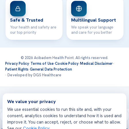
Safe & Trusted
Multilingual Support
Your health and safety are
We speak your language
our top priority
and care for you better
© 2026 Acibadem Health Point. All rights reserved.
Privacy Policy
·
Terms of Use
·
Cookie Policy
·
Medical Disclaimer
·
Patient Rights
·
General Data Protection
· Developed by DGS Healthcare
Treatments are delivered at our JCI-accredited hospitals —
Acıbadem International
We value your privacy
We use essential cookies to run this site and, with your
consent, analytics cookies to understand how it is used and
improve it. You can accept, reject, or choose what to allow.
See our
Cookie Policy
.