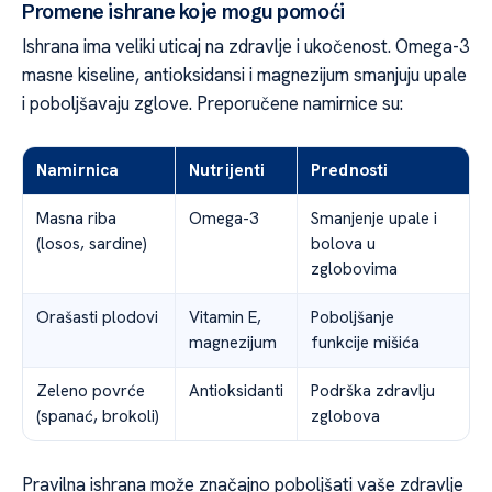
Promene ishrane koje mogu pomoći
Ishrana ima veliki uticaj na zdravlje i ukočenost. Omega-3
masne kiseline, antioksidansi i magnezijum smanjuju upale
i poboljšavaju zglove. Preporučene namirnice su:
Namirnica
Nutrijenti
Prednosti
Masna riba
Omega-3
Smanjenje upale i
(losos, sardine)
bolova u
zglobovima
Orašasti plodovi
Vitamin E,
Poboljšanje
magnezijum
funkcije mišića
Zeleno povrće
Antioksidanti
Podrška zdravlju
(spanać, brokoli)
zglobova
Pravilna ishrana može značajno poboljšati vaše zdravlje