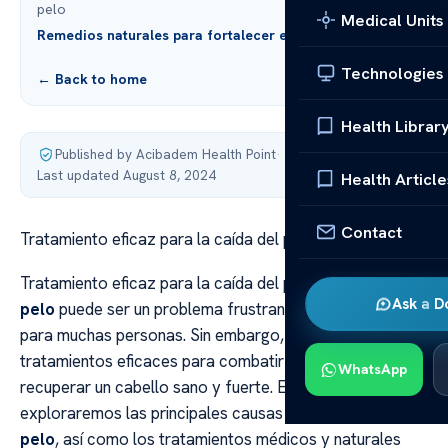
pelo
Medical Units
Remedios naturales para fortalecer el cabello
Technologies
← Back to home
Health Librar
Published by Acibadem Health Point
·
Last updated August 8, 2024
Health Article
Contact
Tratamiento eficaz para la caída del pelo
Tratamiento eficaz para la caída del pelo La
caída del
Ask a D
pelo
puede ser un problema frustrante y angustiante
para muchas personas. Sin embargo, existen diversos
tratamientos eficaces para combatir este problema y
WhatsApp
recuperar un cabello sano y fuerte. En esta guía,
exploraremos las principales causas de la
caída del
pelo
, así como los tratamientos médicos y naturales