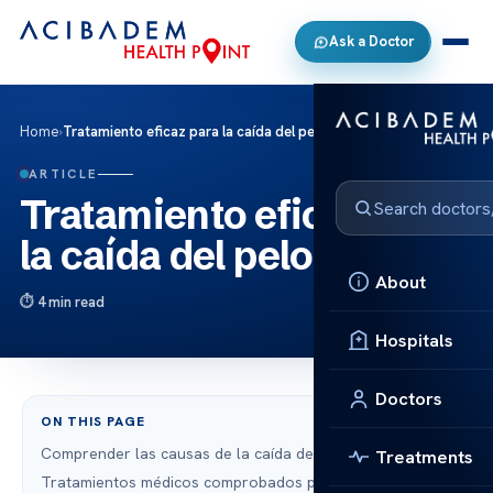
Ask a Doctor
Home
›
Tratamiento eficaz para la caída del pelo
ARTICLE
Tratamiento eficaz para
la caída del pelo
About
4 min read
Hospitals
Doctors
ON THIS PAGE
Comprender las causas de la caída del cabello
Treatments
Tratamientos médicos comprobados para la caída del