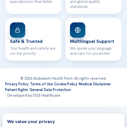
specialized in their fields
and global quality
standards
Safe & Trusted
Multilingual Support
Your health and safety are
We speak your language
our top priority
and care for you better
© 2026 Acibadem Health Point. All rights reserved.
Privacy Policy
·
Terms of Use
·
Cookie Policy
·
Medical Disclaimer
·
Patient Rights
·
General Data Protection
· Developed by DGS Healthcare
Treatments are delivered at our JCI-accredited hospitals —
Acıbadem International
We value your privacy