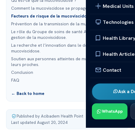
Qu’est-ce que la mucoviscidose ?
Medical Units
Comment la mucoviscidose se propage-t-elle ?
Facteurs de risque de la mucoviscidose.
Technologies
Prévention de la transmission de la mucoviscidose.
Le rôle du Groupe de soins de santé Acibadem dans la
gestion de la mucoviscidose.
Health Librar
La recherche et l’innovation dans le domaine de la
mucoviscidose.
Health Article
Soutien aux personnes atteintes de mucoviscidose et à
leurs proches.
Contact
Conclusion
FAQ
Ask a D
← Back to home
WhatsApp
Published by Acibadem Health Point
·
Last updated August 20, 2024