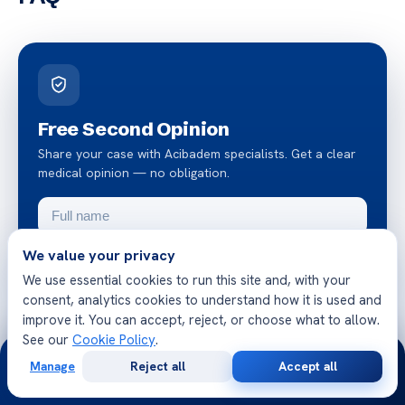
Free Second Opinion
Share your case with Acibadem specialists. Get a clear
medical opinion — no obligation.
We value your privacy
We use essential cookies to run this site and, with your
consent, analytics cookies to understand how it is used and
improve it. You can accept, reject, or choose what to allow.
Request a free second opinion
See our
Cookie Policy
.
24/7
Manage
Reject all
Accept all
Free
Second
WhatsApp
Call Now
Chat on WhatsApp
Consultation
Opinion