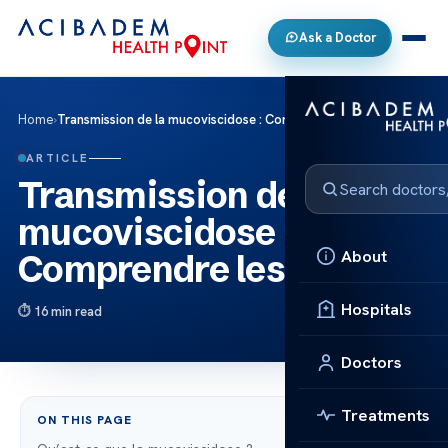
Ask a Doctor
Home
›
Transmission de la mucoviscidose : Comprendre les risques
ARTICLE
Transmission de la
mucoviscidose :
About
Comprendre les risques
Hospitals
16 min read
Doctors
Treatments
ON THIS PAGE