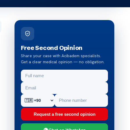
Free Second Opinion
Share your case with Acibadem specialists.
Get a clear medical opinion — no obligation.
Request a free second opinion
Chat on WhatsApp