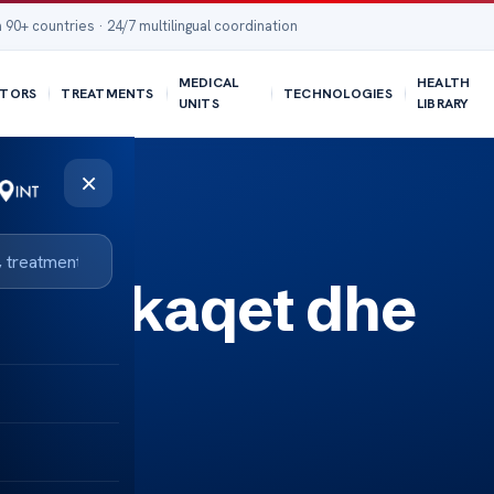
 90+ countries · 24/7 multilingual coordination
MEDICAL
HEALTH
TORS
TREATMENTS
TECHNOLOGIES
UNITS
LIBRARY
×
it: Shkaqet dhe
ohur