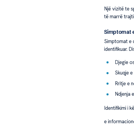
Një vizitë te 
të marrë trajt
Simptomat e
Simptomat e q
identifikuar. D
Djegie os
Skuqje e 
Rritje e 
Ndjenja 
Identifikimi 
e informacione