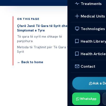
Treatments
Medical Units
ON THIS PAGE
Published 
Çfarë Janë Të Qara të Syrit dhe
Technologies
Simptomat e Tyre
Të qara të syrit me shkaqe të
Health Librar
panjohura
Të Qara të Syr
Metoda të Trajtimit për Të Qara të
Syrit
Health Article
Të qara të sy
← Back to home
rëndësishme t
Contact
më efektiv. Sh
shumë e dhim
Ask a D
Shumë njerëz 
shkaqeve është
të flasë për s
WhatsApp