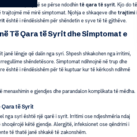
sishëm të kuptojmë se përse ndodhin
të qara të syrit
. Kjo do t
ë trajtojmë më mirë simptomat. Njohja e shkaqeve dhe
trajtimi 
rit
është i rëndësishëm për shëndetin e syve të të gjithëve.
në Të Qara të Syrit dhe Simptomat e
it janë lëngje që dalin nga syri. Shpesh shkakohen nga irritimi,
 çrregullime shëndetësore. Simptomat ndihnojnë në trup dhe
yre është i rëndësishëm për të kuptuar kur të kërkosh ndihmë
ë menaxhimin e gjendjes dhe parandalon komplikata të mëdha.
ë Qara të Syrit
l nga syri është një qarë i syrit. Irritimi ose ndjeshmëria ndaj
 shoqërojë këtë gjendje. Alergjitë, infeksionet ose qëndrimi i
ente të thatë janë shkakë të zakonshëm.