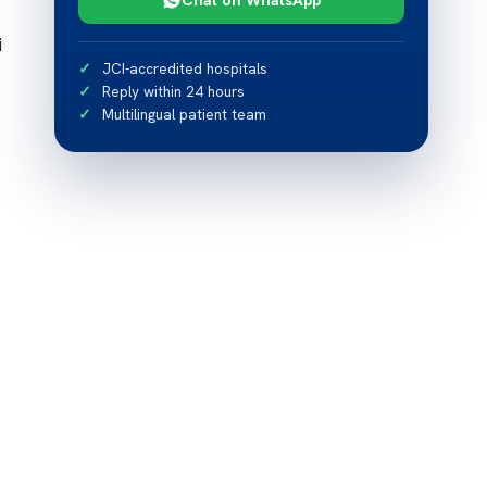
ë
i
JCI-accredited hospitals
Reply within 24 hours
Multilingual patient team