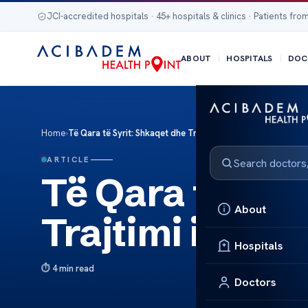
JCI-accredited hospitals · 45+ hospitals & clinics · Patients from
ABOUT
HOSPITALS
DOC
Home
›
Të Qara të Syrit: Shkaqet dhe Trajtimi i Panjohur
ARTICLE
Të Qara të Syr
About
Trajtimi i Panj
Hospitals
4 min read
Doctors