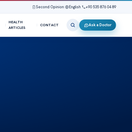
Second Opinion
|
English
|
+90 535 876 04 89
HEALTH
Ask a Doctor
CONTACT
ARTICLES