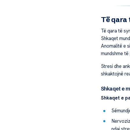
Të qara 
Të qara të syr
Shkaqet mund 
Anomalitë e s
mundshme të 
Stresi dhe an
shkaktojnë rea
Shkaqet e 
Shkaqet e pa
Sëmundje
Nervozizm
ndaj stre