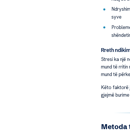
Ndryshim
syve
Probleme 
shëndeti
Rreth ndiki
Stresi ka një 
mund të rritin
mund të përk
Këto faktorë 
gjejmë burime 
Metoda t