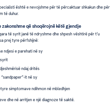
specialisti është e nevojshme për të përcaktuar shkakun dhe për
im të duhur.
 zakonshme që shoqërojnë këtë gjendje
ara të syrit janë të ndryshme dhe shpesh vështirë për t’u
isa prej tyre përfshijnë:
e ndjesi e parehati në sy
syrit
ndjeshmërisë ndaj dritës
e “sandpaper”-it në sy
i këtyre simptomave ndihmon në mbledhjen
ve dhe në arritjen e një diagnoze të saktë.