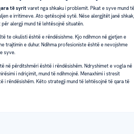
qara të syrit
varet nga shkaku i problemit. Pikat e syve mund t
ljen e irritimeve. Ato qetësojnë sytë. Nëse alergjitët janë shkak
për alergji mund të lehtësojnë situatën.
lltë te okulisti është e rëndësishme. Kjo ndihmon në gjetjen e
e trajtimin e duhur. Ndihma profesioniste është e nevojshme
 e syve.
ytë në përditshmëri është i rëndësishëm. Ndryshimet e vogla në
mirësimi i ndriçimit, mund të ndihmojnë. Menaxhimi i stresit
të i rëndësishëm. Këto strategji mund të lehtësojnë të qara të