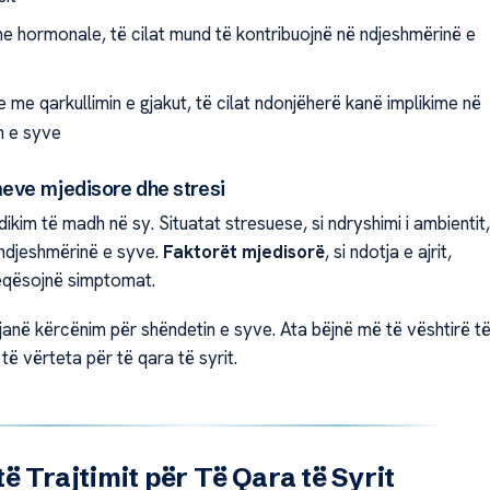
e hormonale, të cilat mund të kontribuojnë në ndjeshmërinë e
me qarkullimin e gjakut, të cilat ndonjëherë kanë implikime në
n e syve
meve mjedisore dhe stresi
ndikim të madh në sy. Situatat stresuese, si ndryshimi i ambientit,
 ndjeshmërinë e syve.
Faktorët mjedisorë
, si ndotja e ajrit,
eqësojnë simptomat.
janë kërcënim për shëndetin e syve. Ata bëjnë më të vështirë t
të vërteta për të qara të syrit.
ë Trajtimit për Të Qara të Syrit