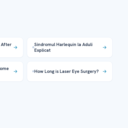
 After
Sindromul Harlequin la Aduli
Explicat
drome
How Long is Laser Eye Surgery?