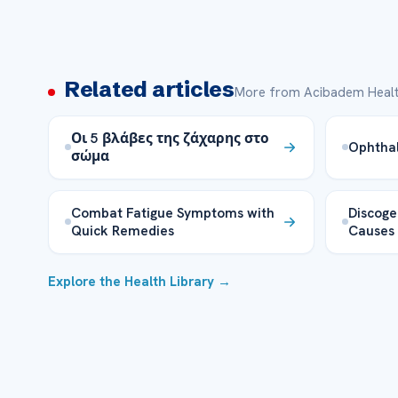
Related articles
More from Acibadem Healt
Οι 5 βλάβες της ζάχαρης στο
Ophthal
σώμα
Combat Fatigue Symptoms with
Discoge
Quick Remedies
Causes 
Explore the Health Library →