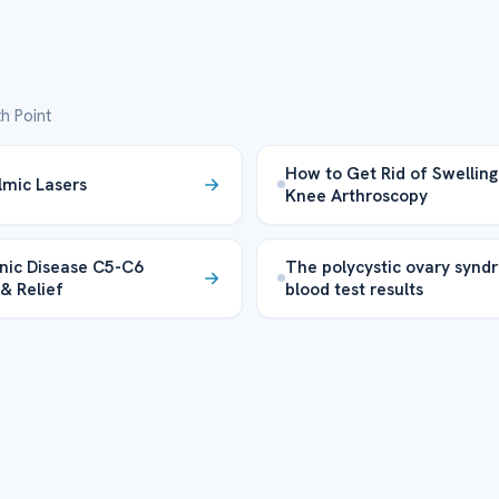
h Point
How to Get Rid of Swelling
mic Lasers
Knee Arthroscopy
nic Disease C5-C6
The polycystic ovary syn
& Relief
blood test results