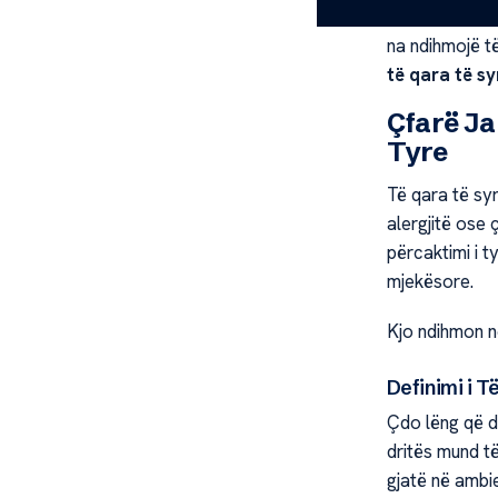
Është i rëndë
na ndihmojë t
të qara të sy
Çfarë Ja
Tyre
Të qara të syr
alergjitë ose
përcaktimi i t
mjekësore.
Kjo ndihmon n
Definimi i T
Çdo lëng që de
dritës mund të
gjatë në ambi