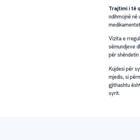
Trajtimi i të 
ndihmojnë në u
medikamentet 
Vizita e rregu
sëmundjeve dh
për shëndetin
Kujdesi për s
mjedis, si për
gjithashtu ësh
syrit.