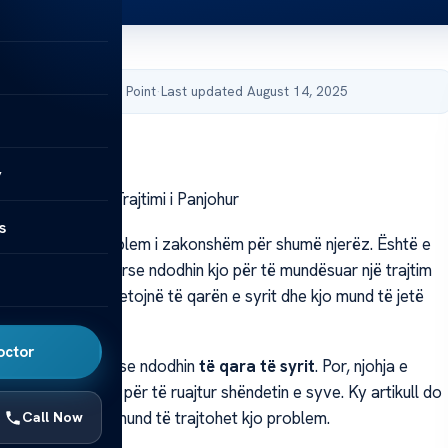
by Acibadem Health Point
·
Last updated August 14, 2025
y
it: Shkaqet dhe Trajtimi i Panjohur
s
rit
është një problem i zakonshëm për shumë njerëz. Është e
ë kuptojmë se përse ndodhin kjo për të mundësuar një trajtim
umë individë përjetojnë të qarën e syrit dhe kjo mund të jetë
bshme.
octor
nuk e dinë se përse ndodhin
të qara të syrit
. Por, njohja e
 e rëndësishme për të ruajtur shëndetin e syve. Ky artikull do
hkaqet dhe se si mund të trajtohet kjo problem.
Call Now