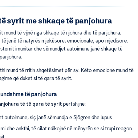
të syrit me shkaqe të panjohura
it mund të vijnë nga shkaqe të njohura dhe të panjohura.
të jenë të natyrës mjekësore, emocionale, apo mjedisore.
istemit imunitar dhe sëmundjet autoimune janë shkaqe të
panjohura.
kthi mund të rritin shqetësimet për sy. Këto emocione mund të
gime që duket si të qara të syrit.
mundshme të panjohura
njohura të të qara të syrit
përfshijnë:
t autoimune, siç janë sëmundja e Sjögren dhe lupus
i dhe ankthi, të cilat ndikojnë në mënyrën se si trupi reagon
sit