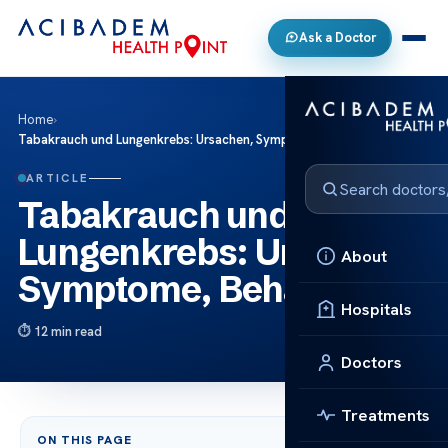
Ask a Doctor
Home
›
Tabakrauch und Lungenkrebs: Ursachen, Symptome, Behandlung
ARTICLE
Tabakrauch und
Lungenkrebs: Ursachen,
About
Symptome, Behandlung
Hospitals
12 min read
Doctors
Treatments
ON THIS PAGE