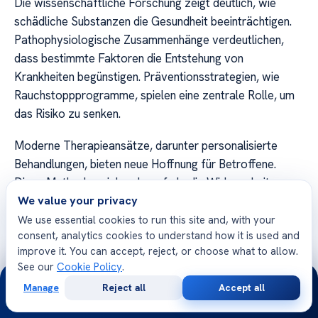
Die wissenschaftliche Forschung zeigt deutlich, wie
schädliche Substanzen die Gesundheit beeinträchtigen.
Pathophysiologische Zusammenhänge verdeutlichen,
dass bestimmte Faktoren die Entstehung von
Krankheiten begünstigen. Präventionsstrategien, wie
Rauchstoppprogramme, spielen eine zentrale Rolle, um
das Risiko zu senken.
Moderne Therapieansätze, darunter personalisierte
Behandlungen, bieten neue Hoffnung für Betroffene.
Diese Methoden zielen darauf ab, die Wirksamkeit zu
erhöhen und Nebenwirkungen zu minimieren. Gleichzeitig
We value your privacy
ist gesellschaftliche Verantwortung entscheidend, um
We use essential cookies to run this site and, with your
consent, analytics cookies to understand how it is used and
präventive Maßnahmen zu stärken.
improve it. You can accept, reject, or choose what to allow.
See our
Cookie Policy
.
Ressourcen wie die Deutsche Krebshilfe und Rauchfrei-
24/7
Programme unterstützen Betroffene und fördern die
Manage
Reject all
Accept all
Free
Second
WhatsApp
Call Now
Aufklärung. Durch gezielte Maßnahmen und ein besseres
Consultation
Opinion