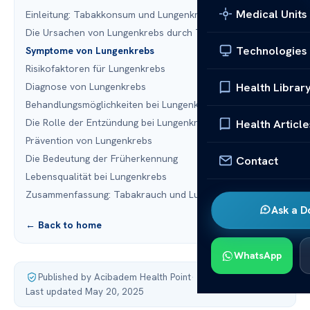
Medical Units
Einleitung: Tabakkonsum und Lungenkrebs
Die Ursachen von Lungenkrebs durch Tabakrauch
Technologies
Symptome von Lungenkrebs
Risikofaktoren für Lungenkrebs
Health Librar
Diagnose von Lungenkrebs
Behandlungsmöglichkeiten bei Lungenkrebs
Die Rolle der Entzündung bei Lungenkrebs
Health Article
Prävention von Lungenkrebs
Die Bedeutung der Früherkennung
Contact
Lebensqualität bei Lungenkrebs
Zusammenfassung: Tabakrauch und Lungenkrebs
Ask a D
← Back to home
WhatsApp
Published by Acibadem Health Point
·
Last updated May 20, 2025