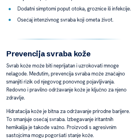
Dodatni simptomi poput otoka, groznice ili infekcije.
Osećaj intenzivnog svraba koji ometa život.
Prevencija svraba kože
Svrab kože može biti neprijatan i uzrokovati mnoge
nelagode. Međutim, prevencija svraba može značajno
smanjiti rizik od njegovog ponovnog pojavljivanja.
Redovno i pravilno održavanje kože je ključno za njeno
zdravlje.
Hidratacija kože je bitna za održavanje prirodne barijere.
To smanjuje osećaj svraba. Izbegavanje iritantnih
hemikalija je takođe važno. Proizvodi s agresivnim
sastojcima mogu pogoršati stanje kože.