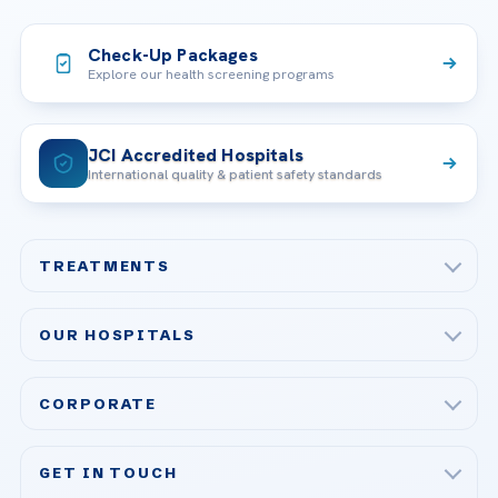
Check-Up Packages
Explore our health screening programs
JCI Accredited Hospitals
International quality & patient safety standards
TREATMENTS
Check-up & Preventive Medicine
OUR HOSPITALS
Plastic, Reconstructive Surgery
Acibadem Maslak Hospital
Bariatric & Metabolic Surgery
CORPORATE
Acibadem Altunizade Hospital
Cardiovascular Surgery
About Us
Acibadem Ataşehir Hospital
GET IN TOUCH
IVF & Reproductive Health
Our Doctors