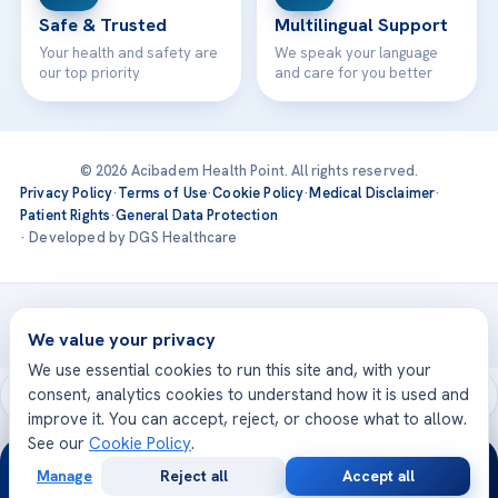
Safe & Trusted
Multilingual Support
Your health and safety are
We speak your language
our top priority
and care for you better
© 2026 Acibadem Health Point. All rights reserved.
Privacy Policy
·
Terms of Use
·
Cookie Policy
·
Medical Disclaimer
·
Patient Rights
·
General Data Protection
· Developed by DGS Healthcare
Treatments are delivered at our JCI-accredited hospitals —
Acıbadem International
We value your privacy
We use essential cookies to run this site and, with your
consent, analytics cookies to understand how it is used and
improve it. You can accept, reject, or choose what to allow.
See our
Cookie Policy
.
24/7
Manage
Reject all
Accept all
Free
Second
WhatsApp
Call Now