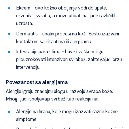
Ekcem – ovo kožno oboljenje vodi do upale,
crvenila i svraba, a može uticati na ljude različitih
uzrasta.
Dermatitis – upalni procesi na koži, često izazvani
kontaktom sa iritantima ili alergijama.
Infestacije parazitima – buve i vaške mogu
prouzrokovati intenzivan svrabež, zahtevajući brzu
intervenciju.
Povezanost sa alergijama
Alergije igraju značajnu ulogu u razvoju svraba kože.
Mnogi ljudi ispoljavaju svrbež kao reakciju na:
Alergije na hranu, koje mogu izazvati razne kožne
simptome.