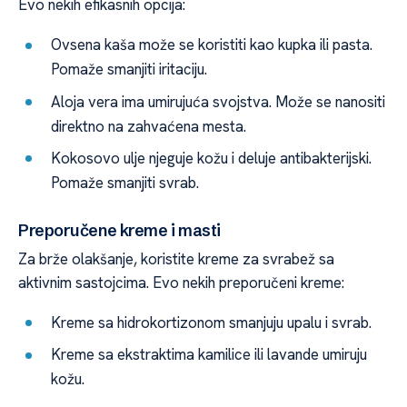
Evo nekih efikasnih opcija:
Ovsena kaša može se koristiti kao kupka ili pasta.
Pomaže smanjiti iritaciju.
Aloja vera ima umirujuća svojstva. Može se nanositi
direktno na zahvaćena mesta.
Kokosovo ulje njeguje kožu i deluje antibakterijski.
Pomaže smanjiti svrab.
Preporučene kreme i masti
Za brže olakšanje, koristite kreme za svrabež sa
aktivnim sastojcima. Evo nekih preporučeni kreme:
Kreme sa hidrokortizonom smanjuju upalu i svrab.
Kreme sa ekstraktima kamilice ili lavande umiruju
kožu.