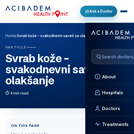
Ask a Doctor
Home
›
Svrab kože – svakodnevni saveti za olakšanje
ARTICLE
Svrab kože –
svakodnevni saveti za
About
olakšanje
Hospitals
4 min read
Doctors
Treatments
ON THIS PAGE