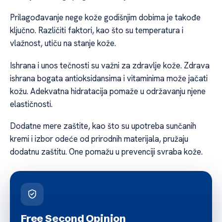
Prilagođavanje nege kože godišnjim dobima je takođe
ključno. Različiti faktori, kao što su temperatura i
vlažnost, utiču na stanje kože.
Ishrana i unos tečnosti su važni za zdravlje kože. Zdrava
ishrana bogata antioksidansima i vitaminima može jačati
kožu. Adekvatna hidratacija pomaže u održavanju njene
elastičnosti.
Dodatne mere zaštite, kao što su upotreba sunčanih
kremi i izbor odeće od prirodnih materijala, pružaju
dodatnu zaštitu. One pomažu u prevenciji svraba kože.
Free Second Opinion