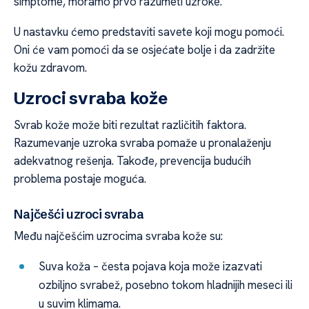
simptome, moramo prvo razumeti uzroke.
U nastavku ćemo predstaviti savete koji mogu pomoći.
Oni će vam pomoći da se osjećate bolje i da zadržite
kožu zdravom.
Uzroci svraba kože
Svrab kože može biti rezultat različitih faktora.
Razumevanje uzroka svraba pomaže u pronalaženju
adekvatnog rešenja. Takođe, prevencija budućih
problema postaje moguća.
Najčešći uzroci svraba
Među najčešćim uzrocima svraba kože su:
Suva koža – česta pojava koja može izazvati
ozbiljno svrabež, posebno tokom hladnijih meseci ili
u suvim klimama.