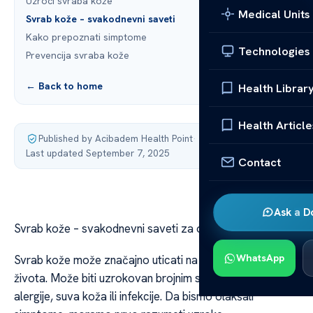
Uzroci svraba kože
Medical Units
Svrab kože – svakodnevni saveti
Kako prepoznati simptome
Technologies
Prevencija svraba kože
← Back to home
Health Librar
Health Article
Published by Acibadem Health Point
·
Last updated September 7, 2025
Contact
Ask a D
Svrab kože – svakodnevni saveti za olakšanje
WhatsApp
Svrab kože može značajno uticati na kvalitet našeg
života. Može biti uzrokovan brojnim stvarima, kao što su
alergije, suva koža ili infekcije. Da bismo olakšali