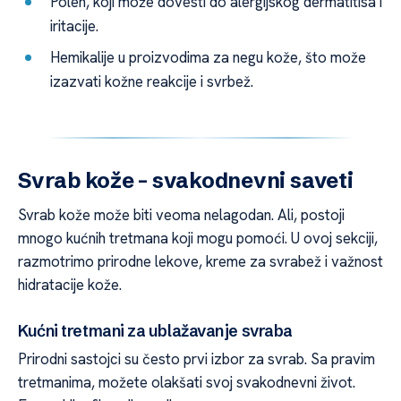
Polen, koji može dovesti do alergijskog dermatitisa i
iritacije.
Hemikalije u proizvodima za negu kože, što može
izazvati kožne reakcije i svrbež.
Svrab kože – svakodnevni saveti
Svrab kože može biti veoma nelagodan. Ali, postoji
mnogo kućnih tretmana koji mogu pomoći. U ovoj sekciji,
razmotrimo prirodne lekove, kreme za svrabež i važnost
hidratacije kože.
Kućni tretmani za ublažavanje svraba
Prirodni sastojci su često prvi izbor za svrab. Sa pravim
tretmanima, možete olakšati svoj svakodnevni život.