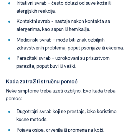
Iritativni svrab – često dolazi od suve kože ili
alergijskih reakcija.
Kontaktni svrab – nastaje nakon kontakta sa
alergenima, kao sapun ili hemikalije.
Medicinski svrab – može biti znak ozbiljnih
zdravstvenih problema, poput psorijaze ili ekcema.
Parazitski svrab – uzrokovani su prisustvom
parazita, poput buvi ili vaški.
Kada zatražiti stručnu pomoć
Neke simptome treba uzeti ozbiljno. Evo kada treba
pomoć:
Dugotrajni svrab koji ne prestaje, iako koristimo
kućne metode.
Pojava osipa, crvenila ili promena na koži.