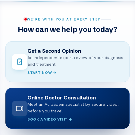
WE’RE WITH YOU AT EVERY STEP
How can we help you today?
Get a Second Opinion
An independent expert review of your diagnosis
and treatment.
START NOW
Online Doctor Consultation
Meet an Acibadem specialist by secure video,
before you travel.
BOOK A VIDEO VISIT