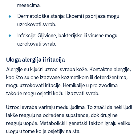
mesecima.
Dermatološka stanja: Ekcemi i psorijaza mogu
uzrokovati svrab.
Infekcije: Gljivične, bakterijske ili virusne mogu
uzrokovati svrab.
Uloga alergija i iritacija
Alergije su ključni uzroci svraba kože. Kontaktne alergije,
kao što su one izazvane kozmetikom ili deterdžentima,
mogu uzrokovati iritacije. Hemikalije u proizvodima
takođe mogu osjetiti kožu i izazvati svrab.
Uzroci svraba variraju među ljudima. To znači da neki ljudi
lakše reaguju na određene supstance, dok drugi ne
reaguju uopće. Metabolički i genetski faktori igraju veliku
ulogu u tome ko je osjetljiv na šta.