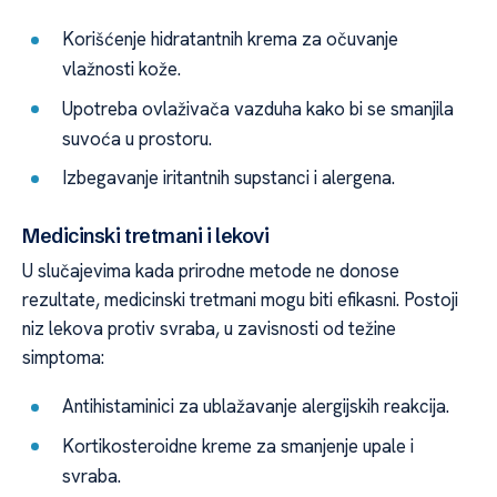
Korišćenje hidratantnih krema za očuvanje
vlažnosti kože.
Upotreba ovlaživača vazduha kako bi se smanjila
suvoća u prostoru.
Izbegavanje iritantnih supstanci i alergena.
Medicinski tretmani i lekovi
U slučajevima kada prirodne metode ne donose
rezultate, medicinski tretmani mogu biti efikasni. Postoji
niz lekova protiv svraba, u zavisnosti od težine
simptoma:
Antihistaminici za ublažavanje alergijskih reakcija.
Kortikosteroidne kreme za smanjenje upale i
svraba.