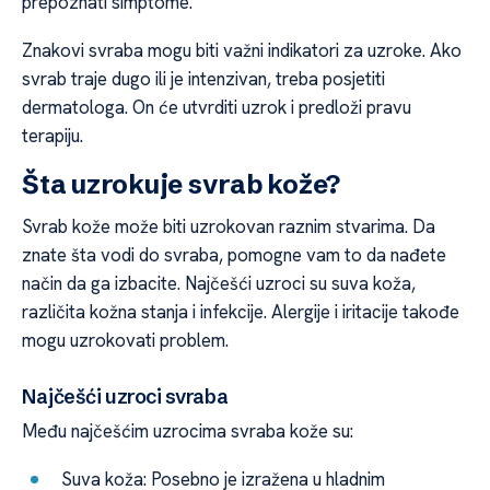
prepoznati simptome.
Znakovi svraba mogu biti važni indikatori za uzroke. Ako
svrab traje dugo ili je intenzivan, treba posjetiti
dermatologa. On će utvrditi uzrok i predloži pravu
terapiju.
Šta uzrokuje svrab kože?
Svrab kože može biti uzrokovan raznim stvarima. Da
znate šta vodi do svraba, pomogne vam to da nađete
način da ga izbacite. Najčešći uzroci su suva koža,
različita kožna stanja i infekcije. Alergije i iritacije takođe
mogu uzrokovati problem.
Najčešći uzroci svraba
Među najčešćim uzrocima svraba kože su:
Suva koža: Posebno je izražena u hladnim