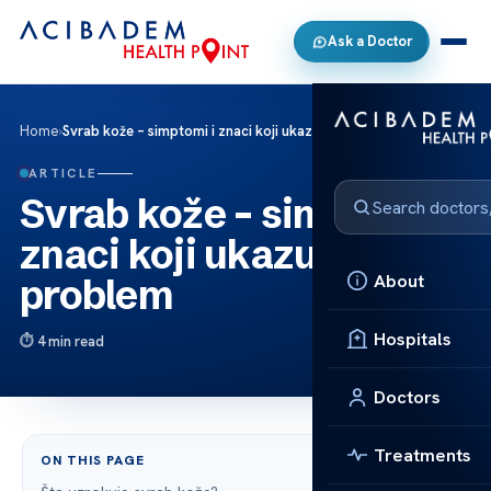
Ask a Doctor
Home
›
Svrab kože – simptomi i znaci koji ukazuju na problem
ARTICLE
Svrab kože – simptomi i
znaci koji ukazuju na
About
problem
Hospitals
4 min read
Doctors
Treatments
ON THIS PAGE