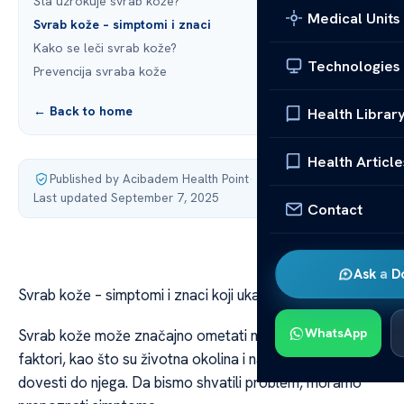
Šta uzrokuje svrab kože?
Medical Units
Svrab kože – simptomi i znaci
Kako se leči svrab kože?
Technologies
Prevencija svraba kože
← Back to home
Health Librar
Health Article
Published by Acibadem Health Point
·
Last updated September 7, 2025
Contact
Ask a D
Svrab kože – simptomi i znaci koji ukazuju na problem
WhatsApp
Svrab kože može značajno ometati naš život. Razni
faktori, kao što su životna okolina i način života, mogu
dovesti do njega. Da bismo shvatili problem, moramo