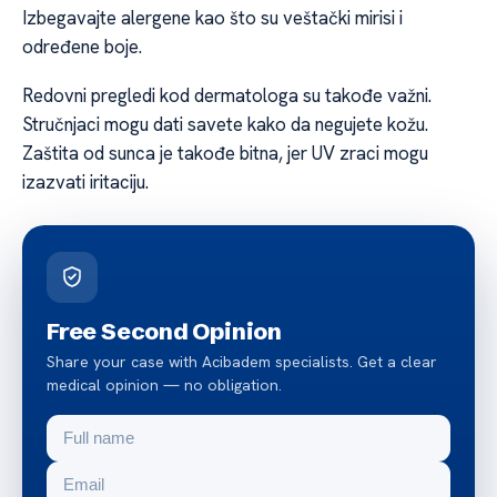
Izbegavajte alergene kao što su veštački mirisi i
određene boje.
Redovni pregledi kod dermatologa su takođe važni.
Stručnjaci mogu dati savete kako da negujete kožu.
Zaštita od sunca je takođe bitna, jer UV zraci mogu
izazvati iritaciju.
Free Second Opinion
Share your case with Acibadem specialists. Get a clear
medical opinion — no obligation.