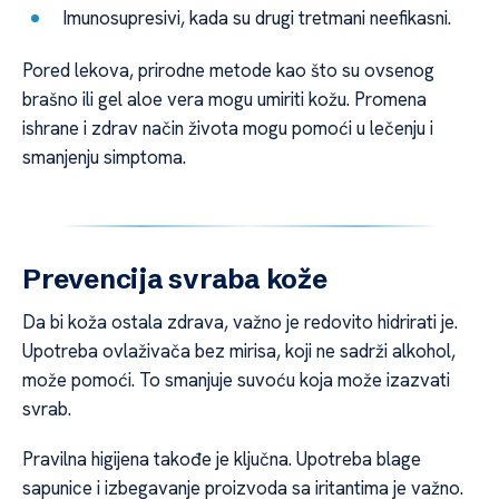
Imunosupresivi, kada su drugi tretmani neefikasni.
Pored lekova, prirodne metode kao što su ovsenog
brašno ili gel aloe vera mogu umiriti kožu. Promena
ishrane i zdrav način života mogu pomoći u lečenju i
smanjenju simptoma.
Prevencija svraba kože
Da bi koža ostala zdrava, važno je redovito hidrirati je.
Upotreba ovlaživača bez mirisa, koji ne sadrži alkohol,
može pomoći. To smanjuje suvoću koja može izazvati
svrab.
Pravilna higijena takođe je ključna. Upotreba blage
sapunice i izbegavanje proizvoda sa iritantima je važno.