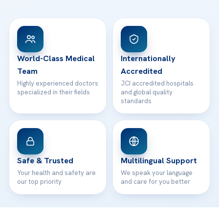
Ataşehir / İstanbul
FAQs
Head Office
View All Hospitals
Patient Rights
WhatsApp Support
24/7 Assistance
Contact
World-Class Medical
Internationally
Team
Accredited
Highly experienced doctors
JCI accredited hospitals
specialized in their fields
and global quality
standards
Safe & Trusted
Multilingual Support
Your health and safety are
We speak your language
our top priority
and care for you better