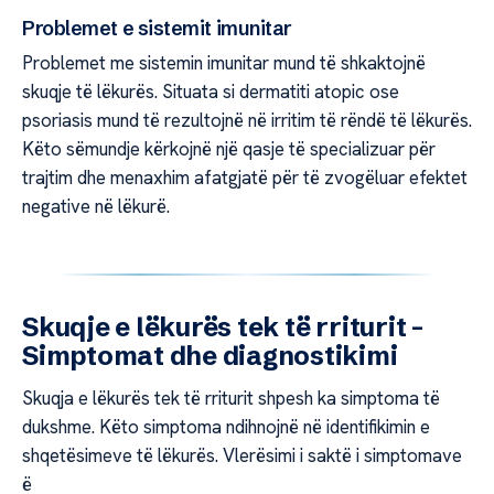
Problemet e sistemit imunitar
Problemet me sistemin imunitar mund të shkaktojnë
skuqje të lëkurës. Situata si dermatiti atopic ose
psoriasis mund të rezultojnë në irritim të rëndë të lëkurës.
Këto sëmundje kërkojnë një qasje të specializuar për
trajtim dhe menaxhim afatgjatë për të zvogëluar efektet
negative në lëkurë.
Skuqje e lëkurës tek të rriturit –
Simptomat dhe diagnostikimi
Skuqja e lëkurës tek të rriturit shpesh ka simptoma të
dukshme. Këto simptoma ndihnojnë në identifikimin e
shqetësimeve të lëkurës. Vlerësimi i saktë i simptomave
ë