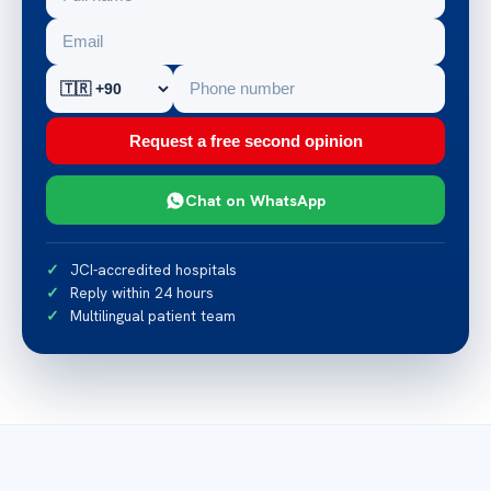
Request a free second opinion
Chat on WhatsApp
JCI-accredited hospitals
Reply within 24 hours
Multilingual patient team