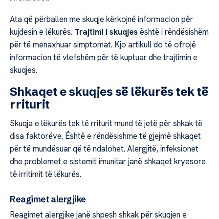
Ata që përballen me skuqje kërkojnë informacion për
kujdesin e lëkurës.
Trajtimi i skuqjes
është i rëndësishëm
për të menaxhuar simptomat. Kjo artikull do të ofrojë
informacion të vlefshëm për të kuptuar dhe trajtimin e
skuqjes.
Shkaqet e skuqjes së lëkurës tek të
rriturit
Skuqja e lëkurës tek të rriturit mund të jetë për shkak të
disa faktorëve. Është e rëndësishme të gjejmë shkaqet
për të mundësuar që të ndalohet. Alergjitë, infeksionet
dhe problemet e sistemit imunitar janë shkaqet kryesore
të irritimit të lëkurës.
Reagimet alergjike
Reagimet alergjike janë shpesh shkak për skuqjen e