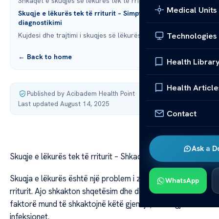
Shkaqet e skuqjes së lëkurës tek të rriturit
Medical Units
Skuqje e lëkurës tek të rriturit – Simptomat dhe
diagnostikimi
Technologies
Kujdesi dhe trajtimi i skuqjes së lëkurës
← Back to home
Health Librar
Health Article
Published by Acibadem Health Point
·
Last updated August 14, 2025
Contact
Ask a D
Skuqje e lëkurës tek të rriturit – Shkaqet dhe Kujdesi
Skuqja e lëkurës është një problem i zakonshëm për të
WhatsApp
rriturit. Ajo shkakton shqetësim dhe discomfort. Shumë
faktorë mund të shkaktojnë këtë gjendje, si alergjitë dhe
infeksionet.