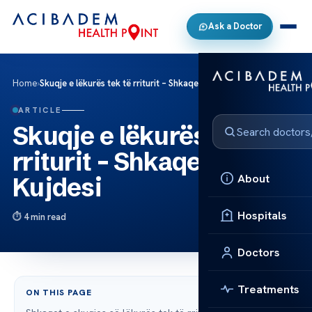
Ask a Doctor
Home
›
Skuqje e lëkurës tek të rriturit – Shkaqet dhe Kujdesi
ARTICLE
Skuqje e lëkurës tek të
rriturit – Shkaqet dhe
About
Kujdesi
Hospitals
4 min read
Doctors
Treatments
ON THIS PAGE