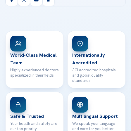
Orthopedics & Traumatology
Health Library
info@acibademhealthpoint.com
Acibadem Kartal Hospital
Email us
All Treatments
Patient Guides
Acibadem Taksim Hospital
Ataşehir / İstanbul
FAQs
Head Office
View All Hospitals
Patient Rights
WhatsApp Support
24/7 Assistance
Contact
World-Class Medical
Internationally
Team
Accredited
Highly experienced doctors
JCI accredited hospitals
specialized in their fields
and global quality
standards
Safe & Trusted
Multilingual Support
Your health and safety are
We speak your language
our top priority
and care for you better