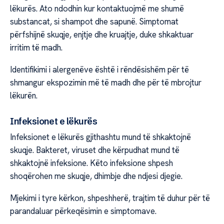
lëkurës. Ato ndodhin kur kontaktuojmë me shumë
substancat, si shampot dhe sapunë. Simptomat
përfshijnë skuqje, enjtje dhe kruajtje, duke shkaktuar
irritim të madh.
Identifikimi i alergenëve është i rëndësishëm për të
shmangur ekspozimin më të madh dhe për të mbrojtur
lëkurën.
Infeksionet e lëkurës
Infeksionet e lëkurës gjithashtu mund të shkaktojnë
skuqje. Bakteret, viruset dhe kërpudhat mund të
shkaktojnë infeksione. Këto infeksione shpesh
shoqërohen me skuqje, dhimbje dhe ndjesi djegie.
Mjekimi i tyre kërkon, shpeshherë, trajtim të duhur për të
parandaluar përkeqësimin e simptomave.