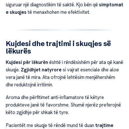
siguruar një diagnostikim të saktë. Kjo bën që
simptomat
e skuqjes
të menaxhohen me efektivitet.
Kujdesi dhe trajtimi i skuqjes së
lëkurës
Kujdesi për lëkurën
është i rëndësishëm për ata që kanë
skuqje.
Zgjidhjet natyrore
si vajrat esenciale dhe aloe
vera janë të mira. Ata ofrojnë lehtësim menjëhershëm
dhe reduktojnë irritimin.
Aroma dhe përfitimet anti-inflamatore të këtyre
produkteve janë të favorshme. Shumë njerëz preferojnë
këto zgjidhje për shkak të tyre.
Pacientët me skuqje të rëndë mund të duan
trajtime