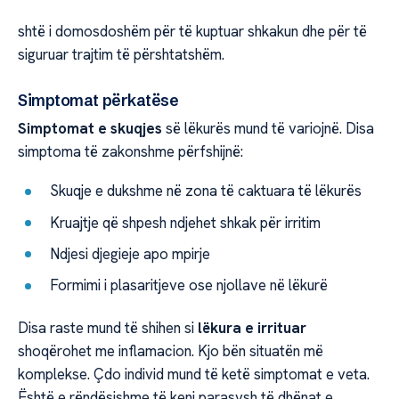
shtë i domosdoshëm për të kuptuar shkakun dhe për të
siguruar trajtim të përshtatshëm.
Simptomat përkatëse
Simptomat e skuqjes
së lëkurës mund të variojnë. Disa
simptoma të zakonshme përfshijnë:
Skuqje e dukshme në zona të caktuara të lëkurës
Kruajtje që shpesh ndjehet shkak për irritim
Ndjesi djegieje apo mpirje
Formimi i plasaritjeve ose njollave në lëkurë
Disa raste mund të shihen si
lëkura e irrituar
shoqërohet me inflamacion. Kjo bën situatën më
komplekse. Çdo individ mund të ketë simptomat e veta.
Është e rëndësishme të keni parasysh të dhënat e