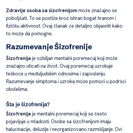
Zdravlje osoba sa šizofrenijom
može značajno se
poboljšati. To se postiže kroz ishran bogat hranom i
fizičku aktivnost. Ovaj članak će detaljno objasniti kako
to može da pomogne.
Razumevanje Šizofrenije
Šizofrenija
je ozbiljan mentalni poremećaj koji može
značajno uticati na život. Ovaj poremećaj uzrokuje
teškoće u međuljudskim odnosima i zaposlenju.
Razumevanje simptoma i uzroka može pomoći u podršci
obolelima.
Šta je šizofrenija?
Šizofrenija
je mentalni poremećaj koji se često
pojavljuje u mladosti. Osobe sa šizofrenijom imaju
halucinacije, deluzije i neorganizovano razmišljanje. Ovi