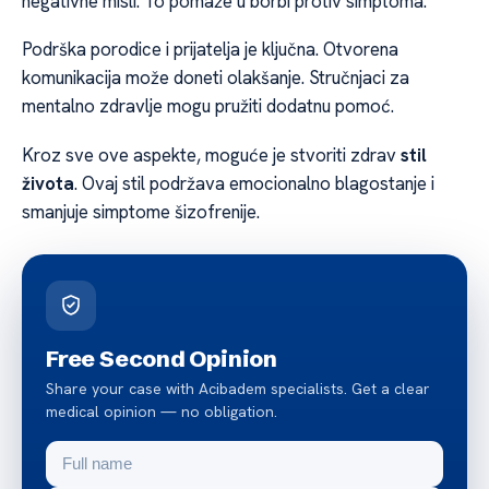
negativne misli. To pomaže u borbi protiv simptoma.
Podrška porodice i prijatelja je ključna. Otvorena
komunikacija može doneti olakšanje. Stručnjaci za
mentalno zdravlje mogu pružiti dodatnu pomoć.
Kroz sve ove aspekte, moguće je stvoriti zdrav
stil
života
. Ovaj stil podržava emocionalno blagostanje i
smanjuje simptome šizofrenije.
Free Second Opinion
Share your case with Acibadem specialists. Get a clear
medical opinion — no obligation.