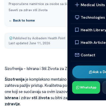
Preporučene namirnice za osobe sa šizofrenijom
Medical Units
Saveti za zdrav stil života
Technologies
← Back to home
Health Librar
Published by Acibadem Health Point
·
Health Article
Last updated June 11, 2026
Contact
Šizofrenija – Ishrana i Stil Života za Zdravlje
Ask a D
Šizofrenija
je kompleksno mentalno oboljenje koje
zahteva pažljiv pristup. Kvalitetna podrška je ključna za
WhatsApp
one koji se suočavaju sa ovim izazovima. Pravilna
ishrana
i zdrav
stil života
su bitni za
mentalno
zdravlje
.