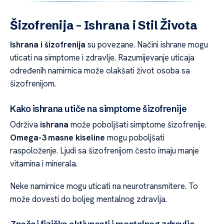
Šizofrenija – Ishrana i Stil Života
Ishrana i šizofrenija
su povezane. Načini ishrane mogu
uticati na simptome i zdravlje. Razumijevanje uticaja
određenih namirnica može olakšati život osoba sa
šizofrenijom.
Kako ishrana utiče na simptome šizofrenije
Održiva
ishrana
može poboljšati simptome šizofrenije.
Omega-3 masne kiseline
mogu poboljšati
raspoloženje. Ljudi sa šizofrenijom često imaju manje
vitamina i minerala.
Neke namirnice mogu uticati na neurotransmitere. To
može dovesti do boljeg mentalnog zdravlja.