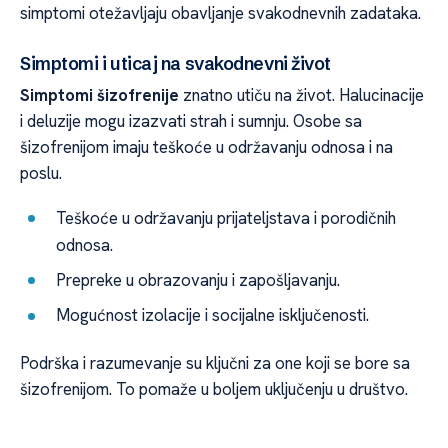
simptomi otežavljaju obavljanje svakodnevnih zadataka.
Simptomi i uticaj na svakodnevni život
Simptomi šizofrenije
znatno utiču na život. Halucinacije
i deluzije mogu izazvati strah i sumnju. Osobe sa
šizofrenijom imaju teškoće u održavanju odnosa i na
poslu.
Teškoće u održavanju prijateljstava i porodičnih
odnosa.
Prepreke u obrazovanju i zapošljavanju.
Mogućnost izolacije i socijalne isključenosti.
Podrška i razumevanje su ključni za one koji se bore sa
šizofrenijom. To pomaže u boljem uključenju u društvo.