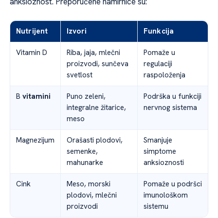
anksioznost. Preporučene namirnice su:
Nutrijent
Izvori
Funkcija
Vitamin D
Riba, jaja, mlečni
Pomaže u
proizvodi, sunčeva
regulaciji
svetlost
raspoloženja
B
vitamini
Puno zeleni,
Podrška u funkciji
integralne žitarice,
nervnog sistema
meso
Magnezijum
Orašasti plodovi,
Smanjuje
semenke,
simptome
mahunarke
anksioznosti
Cink
Meso, morski
Pomaže u podršci
plodovi, mlečni
imunološkom
proizvodi
sistemu