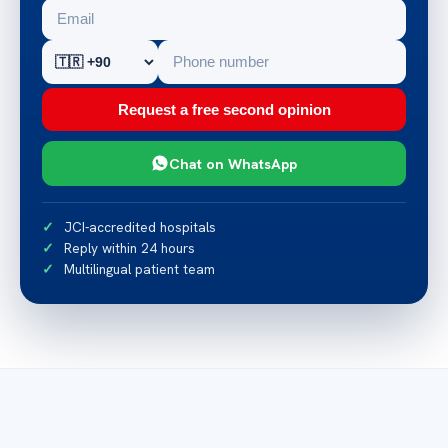
Request a free second opinion
Chat on WhatsApp
JCI-accredited hospitals
Reply within 24 hours
Multilingual patient team