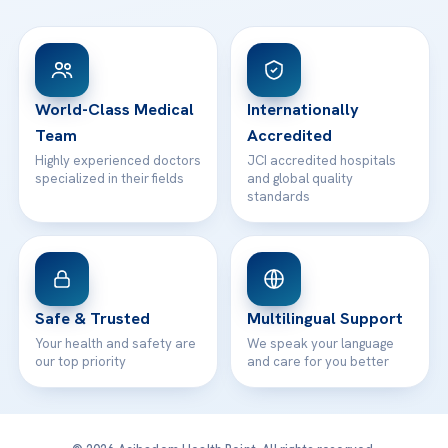
FAQs
Head Office
View All Hospitals
Patient Rights
WhatsApp Support
24/7 Assistance
Contact
World-Class Medical
Internationally
Team
Accredited
Highly experienced doctors
JCI accredited hospitals
specialized in their fields
and global quality
standards
Safe & Trusted
Multilingual Support
Your health and safety are
We speak your language
our top priority
and care for you better