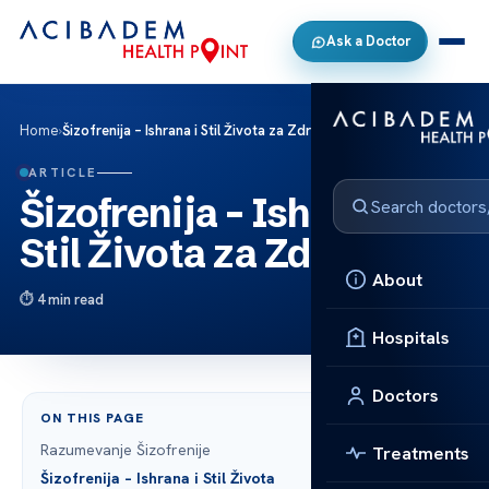
Ask a Doctor
Home
›
Šizofrenija – Ishrana i Stil Života za Zdravlje
ARTICLE
Šizofrenija – Ishrana i
Stil Života za Zdravlje
About
4 min read
Hospitals
Doctors
ON THIS PAGE
Razumevanje Šizofrenije
Treatments
Šizofrenija – Ishrana i Stil Života