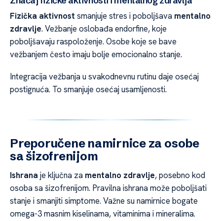
Značaj fizičke aktivnosti i mentalnog zdravlja
Fizička aktivnost
smanjuje stres i poboljšava
mentalno
zdravlje
. Vežbanje oslobađa endorfine, koje
poboljšavaju raspoloženje. Osobe koje se bave
vežbanjem često imaju bolje emocionalno stanje.
Integracija vežbanja u svakodnevnu rutinu daje osećaj
postignuća. To smanjuje osećaj usamljenosti.
Preporučene namirnice za osobe
sa šizofrenijom
Ishrana
je ključna za
mentalno zdravlje
, posebno kod
osoba sa šizofrenijom. Pravilna ishrana može poboljšati
stanje i smanjiti simptome. Važne su namirnice bogate
omega-3 masnim kiselinama, vitaminima i mineralima.